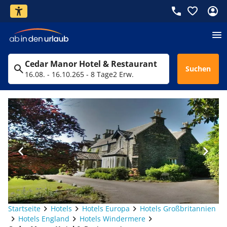
Cedar Manor Hotel & Restaurant
Suchen
16.08. - 16.10.26
5 - 8 Tage
2 Erw.
Startseite
Hotels
Hotels Europa
Hotels Großbritannien
Hotels England
Hotels Windermere