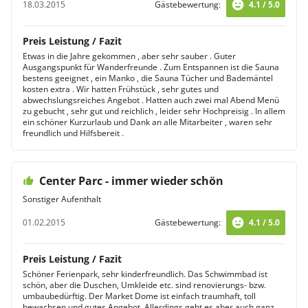
18.03.2015
Gästebewertung:
4.1 / 5.0
Preis Leistung / Fazit
Etwas in die Jahre gekommen , aber sehr sauber . Guter
Ausgangspunkt für Wanderfreunde . Zum Entspannen ist die Sauna
bestens geeignet , ein Manko , die Sauna Tücher und Bademäntel
kosten extra . Wir hatten Frühstück , sehr gutes und
abwechslungsreiches Angebot . Hatten auch zwei mal Abend Menü
zu gebucht , sehr gut und reichlich , leider sehr Hochpreisig . In allem
ein schöner Kurzurlaub und Dank an alle Mitarbeiter , waren sehr
freundlich und Hilfsbereit .
Center Parc - immer wieder schön
Sonstiger Aufenthalt
01.02.2015
Gästebewertung:
4.1 / 5.0
Preis Leistung / Fazit
Schöner Ferienpark, sehr kinderfreundlich. Das Schwimmbad ist
schön, aber die Duschen, Umkleide etc. sind renovierungs- bzw.
umbaubedürftig. Der Market Dome ist einfach traumhaft, toll
bewachsen und gutes Angebot. Allerdings geht es aber auch ganz