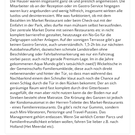
Die Häuser waren insgesamt ganz ok und preislich angemessen. Die
Mitarbeiter ob an der Rezeption oder im Gastro-Service hingegen
waren kurz angebunden und wenig hilfreich, insgesamt wirkten alle
lustlos und desinteressiert. Wie was funktioniert, ob mit dem
Bezahlen im Market Restaurant oder beim Check-out mit der
Einfahrt in der Park, alles durfte man mühsam selbst herausfinden.
Der zentrale Market Dome mit seinen Restaurants etc in nicht
komplett barrierefrei gestaltet, heutzutage ein No-Go für die
Zielgruppen solcher Anlagen. Auf der sonnigen Terrasse gibt's gar
keinen Gastro-Service, auch unverständlich. 1,5-2h bis zur nächsten
Autobahnauffahrt, dazwischen schmale Landstraßen ohne
Beschilderung oder Fahrbahnmarkierung wo nur ein Fahrzeug
vorbei passt. auch nicht gerade Premium-Lage. Im in die Jahre
gekommenen Aqua Mundo gibt's tatsächlich zwei(!) Wickeltische in
der Gemeinschafts-Familienumkleide, diese auch noch direkt
nebeneinander und hinter der Tür, so dass man während das
Nachbarkind einem den Schnuller klaut auch noch die Chance auf
einen Schlag durch die Tür in den Rücken bekommt. Der an sich
geräumige Raum wird fast komplett durch drei Gitterboxen
ausgefüllt, die man aber nicht nutzen kann da der Boden nur auf
Streben besteht ohne Matratze. Die Krönung des Ganzen ist jedoch
der Kondomautomat in der Herren-Toilette des Market-Restaurants
- eines Familienrestaurants. Da gibt's nicht nur Gummis, sondern
auch Mini-Vibratoren, Penisringe und Travel-Pussies. Das
Management gehört entlassen. Wenn Sie wirklich Center Parcs und
Familienfreundlichkeit erleben wollen, fahren Sie lieber z.B. nach
Holland (Het Meerdal etc).