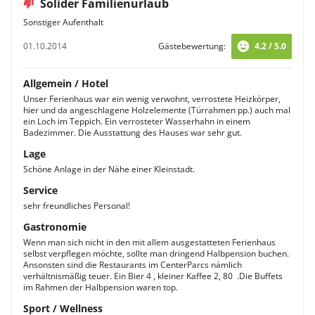
Solider Familienurlaub
Sonstiger Aufenthalt
01.10.2014
Gästebewertung:
4.2 / 5.0
Allgemein / Hotel
Unser Ferienhaus war ein wenig verwohnt, verrostete Heizkörper,
hier und da angeschlagene Holzelemente (Türrahmen pp.) auch mal
ein Loch im Teppich. Ein verrosteter Wasserhahn in einem
Badezimmer. Die Ausstattung des Hauses war sehr gut.
Lage
Schöne Anlage in der Nähe einer Kleinstadt.
Service
sehr freundliches Personal!
Gastronomie
Wenn man sich nicht in den mit allem ausgestatteten Ferienhaus
selbst verpflegen möchte, sollte man dringend Halbpension buchen.
Ansonsten sind die Restaurants im CenterParcs nämlich
verhältnismäßig teuer. Ein Bier 4 , kleiner Kaffee 2, 80  .Die Buffets
im Rahmen der Halbpension waren top.
Sport / Wellness