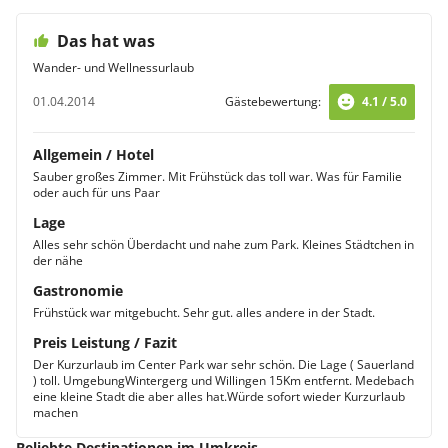
Das hat was
Wander- und Wellnessurlaub
01.04.2014
Gästebewertung:
4.1 / 5.0
Allgemein / Hotel
Sauber großes Zimmer. Mit Frühstück das toll war. Was für Familie
oder auch für uns Paar
Lage
Alles sehr schön Überdacht und nahe zum Park. Kleines Städtchen in
der nähe
Gastronomie
Frühstück war mitgebucht. Sehr gut. alles andere in der Stadt.
Preis Leistung / Fazit
Der Kurzurlaub im Center Park war sehr schön. Die Lage ( Sauerland
) toll. UmgebungWintergerg und Willingen 15Km entfernt. Medebach
eine kleine Stadt die aber alles hat.Würde sofort wieder Kurzurlaub
machen
Beliebte Destinationen im Umkreis