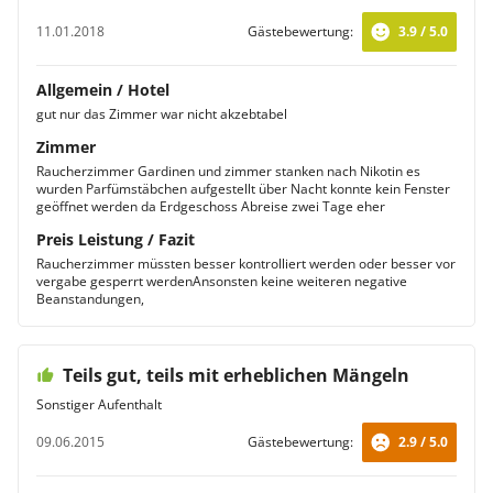
an alkoholischen und alkoholfreien Getränken.
Kinderbetten auf Anfrage verfügbar
mehrsprachiges Personal an der Rezeption
Buchbar ist der Aufenthalt wahlweise mit
11.01.2018
Gästebewertung:
3.9 / 5.0
Halbpension oder All-Inclusive.
Familien- und Nichtraucherzimmer vorhanden
Endreinigung inklusive
Allgemein / Hotel
gut nur das Zimmer war nicht akzebtabel
Zimmer
Raucherzimmer Gardinen und zimmer stanken nach Nikotin es
wurden Parfümstäbchen aufgestellt über Nacht konnte kein Fenster
geöffnet werden da Erdgeschoss Abreise zwei Tage eher
Preis Leistung / Fazit
Raucherzimmer müssten besser kontrolliert werden oder besser vor
vergabe gesperrt werdenAnsonsten keine weiteren negative
Beanstandungen,
Teils gut, teils mit erheblichen Mängeln
Sonstiger Aufenthalt
09.06.2015
Gästebewertung:
2.9 / 5.0