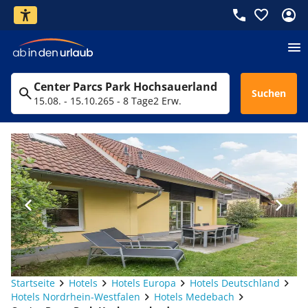
Center Parcs Park Hochsauerland
Suchen
15.08. - 15.10.26
5 - 8 Tage
2 Erw.
Startseite
Hotels
Hotels Europa
Hotels Deutschland
Hotels Nordrhein-Westfalen
Hotels Medebach