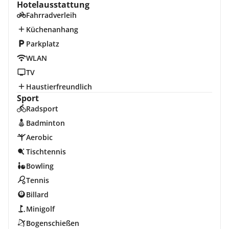
Hotelausstattung
Fahrradverleih
Küchenanhang
Parkplatz
WLAN
TV
Haustierfreundlich
Sport
Radsport
Badminton
Aerobic
Tischtennis
Bowling
Tennis
Billard
Minigolf
Bogenschießen