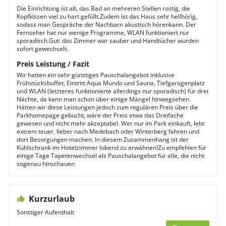
Die Einrichtung ist alt, das Bad an mehreren Stellen rostig, die
Kopfkissen viel zu hart gefüllt.Zudem ist das Haus sehr hellhörig,
sodass man Gespräche der Nachbarn akustisch hörenkann. Der
Fernseher hat nur wenige Programme, WLAN funktioniert nur
sporadisch.Gut: das Zimmer war sauber und Handtücher wurden
sofort gewechselt.
Preis Leistung / Fazit
Wir hatten ein sehr günstiges Pauschalangebot inklusive
Frühstücksbuffet, Eintritt Aqua Mundo und Sauna, Tiefgaragenplatz
und WLAN (letzteres funktionierte allerdings nur sporadisch) für drei
Nächte, da kann man schon über einige Mängel hinwegsehen.
Hätten wir diese Leistungen jedoch zum regulären Preis über die
Parkhomepage gebucht, wäre der Preis etwa das Dreifache
gewesen und nicht mehr akzeptabel. Wer nur im Park einkauft, lebt
extrem teuer, lieber nach Medebach oder Winterberg fahren und
dort Besorgungen machen. In diesem Zusammenhang ist der
Kühlschrank im Hotelzimmer lobend zu erwähnen!Zu empfehlen für
einige Tage Tapetenwechsel als Pauschalangebot für alle, die nicht
sogenau hinschauen
Kurzurlaub
Sonstiger Aufenthalt