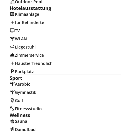
Outdoor Pool
Hotelausstattung
Klimaanlage
für Behinderte
TV
WLAN
Liegestuhl
Zimmerservice
Haustierfreundlich
Parkplatz
Sport
Aerobic
Gymnastik
Golf
Fitnessstudio
Wellness
Sauna
Dampfbad