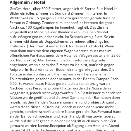
Allgemein / Hotel
Großes Hotel, über 300 Zimmer, angeblich 4* Sterne Plus Hotel.Lt.
Bilder ein tolles Zimmer als Standard Zimmer im Internet. In
Wirklichkeit ca. 15 qm groß, Bad extra gerechnet, gerade für eine
Person in Ordnung. Zimmer zum Innenhof, es brennen die ganze
Nacht ca. 100 Kugellampen im Innenhof, Taghell. Das Zimmer
vollgestellt mit Möbeln. Einen Kleiderhaken um einen Mantel
aufzuhängen gibt es jedoch nicht. Im Schrank wenig Platz. So ein
Zimmer wid dann als Doppelzimmer vermietet, allerdings incl.
Frühstück. (Der Preis ist viel zu hoch für dieses Frühstück). Wenn
man dann noch mit dem eigenen Wagen anreist, muss man im
öffentlichen Parkhaus unter dem Hotel den Wagen abstellen (  22,00
pro Nacht extra). Man bekommt jedoch sofort ein Upgrade
angeboten, wenn einem das Zimmer zu klein ist, natürlcih gegen
Aufpreis. Im Bad könnte der Boden einmal gereinigt werden. Die
Toilette einfach unfassbar. Hier hat noch kein Personal eine
Toilettenbürste gesehen oder benutzt. In der Bar ein Campari Soda 
9,00. Es wurden dazu Nüsse gereicht die alt und ranzig waren.
Nachdem das Personal probiert hatte, wurden die Nüsse dann
weggestellt, jedoch nicht weggeworfen. Ein Plastikeimer mit anderen
Nüssen wurde geöffnet und die zwei Damen an der Bar haben dann
jeweils mit den Händen Nüsse entnommen und probiert. Angeblich
waren diese Nüsse in Ordnung, jedoch wurden dann keine mehr
gereicht, sondern scharfe andere Nüsse gereicht.Das Personal hatte
an der Bar Schichtwechsel und jeder Handgriff war zuviel, zuerst
wurde auf die Uhr geschut, ob der Handgriff auch noch in der Zeit
gemacht werden konnte.Rezeption ok.Zugang zum Hotel am Abend
gegen 19.30 in der Ladenpassage total verschmutzt. Hier könnte