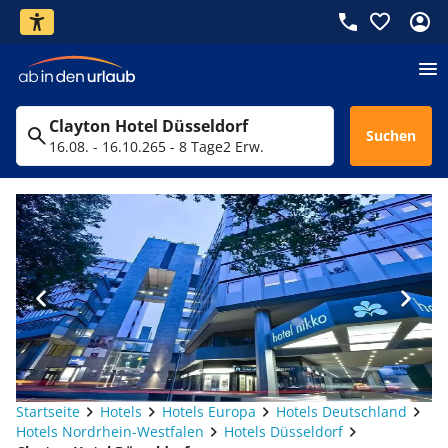
Clayton Hotel Düsseldorf
Suchen
16.08. - 16.10.26
5 - 8 Tage
2 Erw.
Startseite
Hotels
Hotels Europa
Hotels Deutschland
Hotels Nordrhein-Westfalen
Hotels Düsseldorf