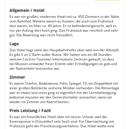
Allgemein / Hotel
Es war ein großes, modernes Hotel mit ca. 450 Zimmern in der Nähe
vom Bahnhof. Meitens waren es Asiaten, die auch zum Frühstück
dort waren, im Alter ca. 40 Jahre. Es ist behindertengerecht, weil es
nur per Aufzug dort hoch ging. Das Frühstück war reichlich und sehr
gut. Die Bewirtung war recht freundlich.
Lage
Das Hotel liegt nahe des Hauptbahnhofes aber weit von der Altstadt.
Es gibt S un U Bahn außer Busse. Wir hatten uns ein 48 Stunden
welcom Card im Touristen Informations Zentrum gekauft, so dass
bei Museen entweder freier Eintritt oder Ermäßigungen es gab und
der Nahverkehr kostsenlos war.
Zimmer
Es waren Telefon, Badewanne, Föhn, Spiegel, TV, ein Doppelbett mit
einer großen Bettdecke und eine Minibar vorhanden. Die Klimanlage
war es etwas laut sonst ging es eigentlich mit der Lärmbelästigung.
Jedesmal mussten wir den Generalschalter anmachen, wenn wir
wieder ins Zimmer am Abend kamen.
Preis Leistung / Fazit
Es war ein freundliches Hotel aber ein teurer Urlaub, weil die
Essenspreise in Düsseldorf sehr hoch sind. Für Übernachtung mit
Frühstück geht der Preisleistungsverhältnis. Das Hotel wollte eine