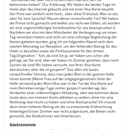
bekommen haben!" (Zur Erklärung: Wir hatten die beiden Tage im
Hotel über das Internet gebucht und mit einer Visa-Karte bezahlt.
Der Preis war wirklich nicht hoch,- aber ohne Frühstück. Was ist das
aber für eine Sprache? Warum dieser vorwurfsvolle Ton? Wir haben
die Preise nicht gemacht und wollen uns nicht wie fühlen, als würden
wir eine ungerechtfertigte Vorteilsnahme für uns beanspruchen.3.
Nachdem wir also mit dem Mitarbeiter die Verlängerung um einen
Tag vereinbart hatten und nicht um eine sofortige Begleichung der
Kosten gebeten wurden, ging ich am folgenden Abend nach dem
zweiten Messetag zur Rezeption, um den fehlenden Betrag für das
Hotel zu bezahlen sowie die Parkhausmiete für den dritten
Tag.Originalton: " Ach, da sind Sie ja, wir haben uns schon alle
gefragt, wo Sie sind, aber wir haben im Zimmer gesehen, dass noch
Sachen da sind! Wir haben versucht, von Ihrer Visa-Karte
abzubuchen, aber die ist gesperrt!" Das alles mit lauter,
vorwurfsvoller Stimme, dass man jedes Wort in der ganzen Halle
hören konnte (Meine Frau auf der entgegengesetzten Seite der
Halle verstand jedes Wort.)Nun war in der Tat die Visa-Karte auf
mein Betreiben einige Tage vorher gesperrt worden wg. des
Verdachts einer unberechtigten Abhebung, aber wie kommen diese
Leute dazu von meinem Konto abheben zu wollen, ohne mir eine
Rechnung überreicht zu haben und ohne Rücksprache? Ich musste
dann einen höheren Betrag als die zu erwartende Endrechnung
hinterlegen!Unser Zimmer war nicht aufgeräumt, die Betten nicht
gemacht, das Badezimmer wie hinterlassen.
Gastronomie