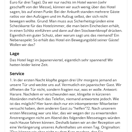
Euro für drei Tage). Da wir nur nachts im Hotel waren (sehr
geschafft von der Messe), können wir auch wenig über das Hotel
sagen, bis auf einen Punkt: Bei der Ankunft standen mehrere Gäste
ratlos vor den Aufzügen und im Aufzug selbst, der sich nicht
bewegen wollte. Grund: Man muss aus Sicherheitsgründen eine
Scheckkarte für das Hotelzimmer, die man beim Einchecken erhält,
in einen Schlitz einführen und dann auf den Stockwerkknopf drücken.
Eigentlich ein guter Schutz, aber warum sagt uns das niemand? Ein
Nebenaspekt: So erhält das Hotel ein Bewegungsbild seiner Gäste!
Wollen wir das?
Lage
Das Hotel liegt im Japanerviertel, eigentlich sehr spannend! Wir
hatten leider keine Zeit.
Service
1. In der ersten Nacht klopfte gegen drei Uhr morgens jemand an
unsere Tür und weckte uns auf. Vermutlich ein japanischer Gast. Wir
öffneten die Tür nicht, sondern fragten nur, was er wolle. Antwort:
Harare. Nachdem er verschwunden war, klingelte in kürzeren
Abständen mehrfach das Telefon, niemand antwortete jedoch. Wie
ist das möglich? Hier kann doch nur ein inkompetenter Mitarbeiter
versucht haben, dem anderen Gast zu "helfen"?2. Nach unserem
ersten Messetag war uns klar, das wir wegen der zu erwartenden
Anstrengungen nicht am Abend des folgenden Messetages würden
nach Hause fahren können. Deshalb baten wir an der Rezeption um
eine Verlängerung unseres Aufenthaltes um einen Tag. Originalton:
"Das können wir aber nicht zu dem Kurs machen, den Sie