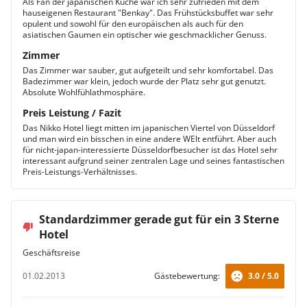
Als Fan der japanischen Küche war ich sehr zufrieden mit dem
hauseigenen Restaurant "Benkay". Das Frühstücksbuffet war sehr
opulent und sowohl für den europäischen als auch für den
asiatischen Gaumen ein optischer wie geschmacklicher Genuss.
Zimmer
Das Zimmer war sauber, gut aufgeteilt und sehr komfortabel. Das
Badezimmer war klein, jedoch wurde der Platz sehr gut genutzt.
Absolute Wohlfühlathmosphäre.
Preis Leistung / Fazit
Das Nikko Hotel liegt mitten im japanischen Viertel von Düsseldorf
und man wird ein bisschen in eine andere WElt entführt. Aber auch
für nicht-japan-interessierte Düsseldorfbesucher ist das Hotel sehr
interessant aufgrund seiner zentralen Lage und seines fantastischen
Preis-Leistungs-Verhältnisses.
Standardzimmer gerade gut für ein 3 Sterne
Hotel
Geschäftsreise
01.02.2013
Gästebewertung:
3.0 / 5.0