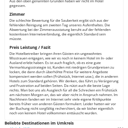
Aus den oben genannten Gründen haben wir nicht im Hotel
gegessen.
Zimmer
Die schlechte Bewertung für die Sauberkeit ergibt sich aus der
fehlenden Reinigung am zweiten Tag unseres Aufenthaltes. Die
Abwertung bei der Zimmerausstatung beruht auf der fehlenden
kostenlosen Internetverbindung, die eigentlich Standard sein
müsste.
Preis Leistung / Fazit
Die Hotelbetreiber bringen ihren Gästen ein ungewohntes
Misstrauen entgegen, wie wir es noch in keinem Hotel im In- oder
Ausland erlebt haben. Es ist auch fraglich, ob es eine gute
Vermarktungsstrategie ist, Kunden mit niedrigen Grundpreisen zu
locken, die dann durch überhöhte Preise für weitere Angebote
kompensiert werden sollen (Frühstück, Internet usw.), die in anderen
Hotels zum Standard gehören. Wir denken, das führt zu Verärgerung
und Frustration auf beiden Seiten. Da nützt auch die beste Lage
nichts. Man bot uns als Ausgleich für all die Schrecken ein Frühstück
am nächsten Morgen an, das wir aber nicht in Anspruch nahmen. Im
Nachhinein fanden wir im Internet sehr viele eigene Kritikpunkte
bereits früher von anderen Gästen formuliert. Leider hatten wir vor
der Buchung nicht sorgfältig recherchiert, da wir bisher eigentlich
noch von keinem Hotel vollkommen enttäuscht wurden.
Beliebte Destinationen im Umkreis