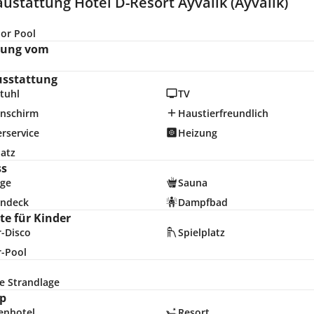
ustattung Hotel D-Resort Ayvalık (Ayvalik)
or Pool
nung vom
usstattung
tuhl
TV
nschirm
Haustierfreundlich
rservice
Heizung
latz
ss
ge
Sauna
ndeck
Dampfbad
e für Kinder
r-Disco
Spielplatz
r-Pool
e Strandlage
p
enhotel
Resort