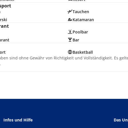
sport
n
Tauchen
rski
Katamaran
rant
Poolbar
urant
Bar
ort
Basketball
aben sind ohne Gewähr von Richtigkeit und Vollständigkeit. Es gel
.
Infos und Hilfe
Das U