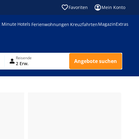
Favoriten
Mein Konto
t Minute
Hotels
Magazin
Extras
Ferienwohnungen
Kreuzfahrten
Reisende
Angebote suchen
2 Erw.