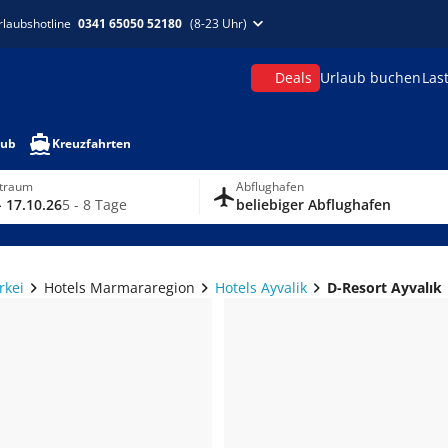
rlaubshotline
0341 65050 52180
(8-23 Uhr)
Deals
Urlaub buchen
Las
aub
Kreuzfahrten
itraum
Abflughafen
- 17.10.26
5 - 8 Tage
beliebiger Abflughafen
rkei
Hotels Marmararegion
Hotels Ayvalik
D-Resort Ayvalık