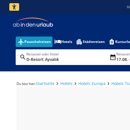
U
Pauschalreisen
Hotels
Städtereisen
Kurzurl
Reiseziel oder Hotel
Reiseze
D-Resort Ayvalık
17.08. 
Startseite
Hotels
Hotels Europa
Hotels Tü
Du bist hier: