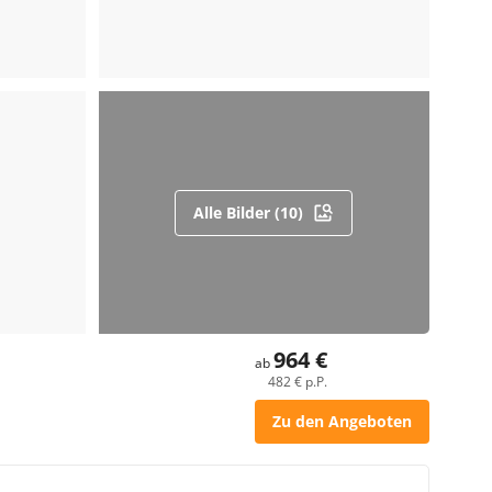
Alle Bilder (10)
964 €
ab
482 € p.P.
Zu den Angeboten