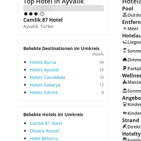
Top Hotel in
Ayvalik
Hotela
Pool
Outdo
Camlik 87 Hotel
Entfer
Ayvalik, Türkei
Meer
Hotela
Lieges
Beliebte Destinationen im Umkreis
Sonne
Hotels
Zimme
Hotels Bursa
34
Parkp
Hotels Ayvalik
16
Wellne
Hotels Canakkale
16
Massa
Hotels Sakarya
12
Sonne
Hotels Edirne
8
Angebot
Kinde
Kinde
Beliebte Hotels im Umkreis
Strand
Camlik 87 Hotel
Direkt
Olivera Resort
Hotelty
Hotel Billurcu
Famili