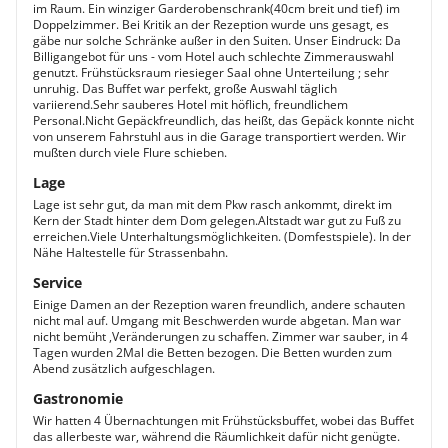
im Raum. Ein winziger Garderobenschrank(40cm breit und tief) im
Doppelzimmer. Bei Kritik an der Rezeption wurde uns gesagt, es
gäbe nur solche Schränke außer in den Suiten. Unser Eindruck: Da
Billigangebot für uns - vom Hotel auch schlechte Zimmerauswahl
genutzt. Frühstücksraum riesieger Saal ohne Unterteilung ; sehr
unruhig. Das Buffet war perfekt, große Auswahl täglich
variierend.Sehr sauberes Hotel mit höflich, freundlichem
Personal.Nicht Gepäckfreundlich, das heißt, das Gepäck konnte nicht
von unserem Fahrstuhl aus in die Garage transportiert werden. Wir
mußten durch viele Flure schieben.
Lage
Lage ist sehr gut, da man mit dem Pkw rasch ankommt, direkt im
Kern der Stadt hinter dem Dom gelegen.Altstadt war gut zu Fuß zu
erreichen.Viele Unterhaltungsmöglichkeiten. (Domfestspiele). In der
Nähe Haltestelle für Strassenbahn.
Service
Einige Damen an der Rezeption waren freundlich, andere schauten
nicht mal auf. Umgang mit Beschwerden wurde abgetan. Man war
nicht bemüht ,Veränderungen zu schaffen. Zimmer war sauber, in 4
Tagen wurden 2Mal die Betten bezogen. Die Betten wurden zum
Abend zusätzlich aufgeschlagen.
Gastronomie
Wir hatten 4 Übernachtungen mit Frühstücksbuffet, wobei das Buffet
das allerbeste war, während die Räumlichkeit dafür nicht genügte.