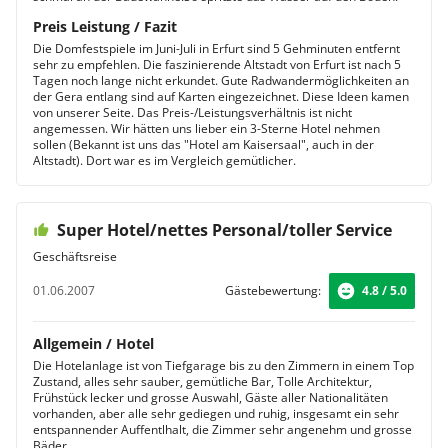
Preis Leistung / Fazit
Die Domfestspiele im Juni-Juli in Erfurt sind 5 Gehminuten entfernt
sehr zu empfehlen. Die faszinierende Altstadt von Erfurt ist nach 5
Tagen noch lange nicht erkundet. Gute Radwandermöglichkeiten an
der Gera entlang sind auf Karten eingezeichnet. Diese Ideen kamen
von unserer Seite. Das Preis-/Leistungsverhältnis ist nicht
angemessen. Wir hätten uns lieber ein 3-Sterne Hotel nehmen
sollen (Bekannt ist uns das "Hotel am Kaisersaal", auch in der
Altstadt). Dort war es im Vergleich gemütlicher.
Super Hotel/nettes Personal/toller Service
Geschäftsreise
01.06.2007
Gästebewertung:
4.8 / 5.0
Allgemein / Hotel
Die Hotelanlage ist von Tiefgarage bis zu den Zimmern in einem Top
Zustand, alles sehr sauber, gemütliche Bar, Tolle Architektur,
Frühstück lecker und grosse Auswahl, Gäste aller Nationalitäten
vorhanden, aber alle sehr gediegen und ruhig, insgesamt ein sehr
entspannender Auffentlhalt, die Zimmer sehr angenehm und grosse
Bäder