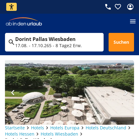
Dorint Pallas Wiesbaden
Suchen
17.08. - 17.10.26
5 - 8 Tage
2 Erw.
Startseite
Hotels
Hotels Europa
Hotels Deutschland
Hotels Hessen
Hotels Wiesbaden