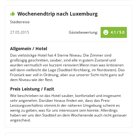
Wochenendtrip nach Luxemburg
Städtereise
27.05.2015
Gästebewertung:
4.1 / 5.0
Allgemein / Hotel
Das vielstöckge Hotel hat 4 Sterne Niveau. Die Zimmer sind
großzügig geschnitten, sauber, sind alle in gutem Zustand und
wurden vermutlich vor kurzem renoviert.Wenn man was kritisieren
will dann vielleicht die Lage (Stadtteil Kirchberg, im Nordosten). Das
Früstück war voll in Ordnung, aber aus unserer Sicht nicht ganz auf
dem Niveau wie der Rest.
Preis Leistung / Fazit
Wie beschrieben ist das Hotel sauber, konfortabel und insgesamt
sehr angenehm. Darüber hinaus finden wir, dass das Preis-
Leistungsverhältnis stimmt.In der näheren Umgebung scheint es
wenig zu geben, was für uns interessant sein könnte. Allerdings
haben wir uns den Stadtteil an dem Wochenende auch nicht genauer
angeschaut.