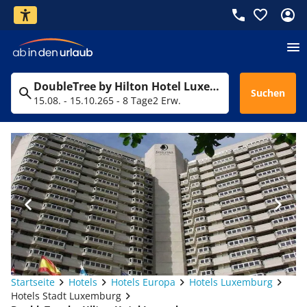
DoubleTree by Hilton Hotel Luxembourg
Suchen
15.08. - 15.10.26
5 - 8 Tage
2 Erw.
Startseite
Hotels
Hotels Europa
Hotels Luxemburg
Hotels Stadt Luxemburg