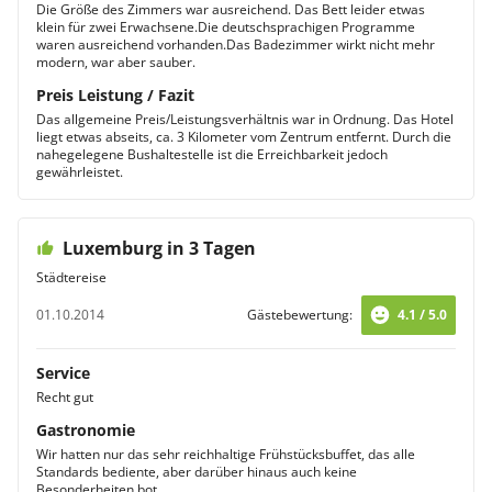
Die Größe des Zimmers war ausreichend. Das Bett leider etwas
klein für zwei Erwachsene.Die deutschsprachigen Programme
waren ausreichend vorhanden.Das Badezimmer wirkt nicht mehr
modern, war aber sauber.
Preis Leistung / Fazit
Das allgemeine Preis/Leistungsverhältnis war in Ordnung. Das Hotel
liegt etwas abseits, ca. 3 Kilometer vom Zentrum entfernt. Durch die
nahegelegene Bushaltestelle ist die Erreichbarkeit jedoch
gewährleistet.
Luxemburg in 3 Tagen
Städtereise
01.10.2014
Gästebewertung:
4.1 / 5.0
Service
Recht gut
Gastronomie
Wir hatten nur das sehr reichhaltige Frühstücksbuffet, das alle
Standards bediente, aber darüber hinaus auch keine
Besonderheiten bot.