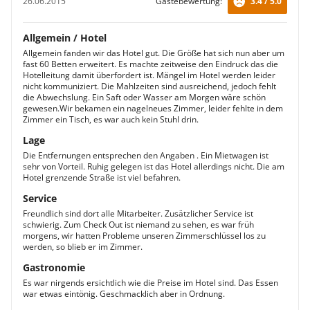
26.06.2015
Gästebewertung:
3.4 / 5.0
Allgemein / Hotel
Allgemein fanden wir das Hotel gut. Die Größe hat sich nun aber um
fast 60 Betten erweitert. Es machte zeitweise den Eindruck das die
Hotelleitung damit überfordert ist. Mängel im Hotel werden leider
nicht kommuniziert. Die Mahlzeiten sind ausreichend, jedoch fehlt
die Abwechslung. Ein Saft oder Wasser am Morgen wäre schön
gewesen.Wir bekamen ein nagelneues Zimmer, leider fehlte in dem
Zimmer ein Tisch, es war auch kein Stuhl drin.
Lage
Die Entfernungen entsprechen den Angaben . Ein Mietwagen ist
sehr von Vorteil. Ruhig gelegen ist das Hotel allerdings nicht. Die am
Hotel grenzende Straße ist viel befahren.
Service
Freundlich sind dort alle Mitarbeiter. Zusätzlicher Service ist
schwierig. Zum Check Out ist niemand zu sehen, es war früh
morgens, wir hatten Probleme unseren Zimmerschlüssel los zu
werden, so blieb er im Zimmer.
Gastronomie
Es war nirgends ersichtlich wie die Preise im Hotel sind. Das Essen
war etwas eintönig. Geschmacklich aber in Ordnung.