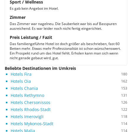
Sport / Wellness
Es gab kein Angebot im Hotel.
Zimmer
Das Zimmer war nagelneu. Die Sauberkeit war bis auf Basspuren
ausreichend. Es war leider noch nicht fertig eingerichtet.
Preis Leistung / Fazit
Das familiengeführte Hotel ist doch größer als beschrieben, fast 60
Betten mehr. Etwas mehr Professionalität ist schon wünschenswert.
Ein Prospekt rund um das Hotel fehlt. Erholen kann man sich wenn
nicht gerade gebaut wird, gut.
Beliebte Destinationen im Umkreis
Hotels Fira
180
Hotels Oia
162
Hotels Chania
153
Hotels Rethymno
131
Hotels Chersonissos
126
Hotels Rhodos-Stadt
122
Hotels Imerovigli
118
Hotels Mykonos-Stadt
114
Hotels Malia
114