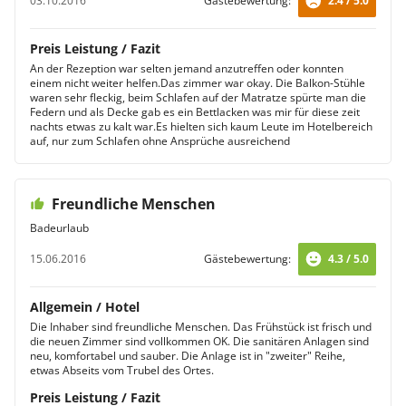
03.10.2016
Gästebewertung:
2.4 / 5.0
Preis Leistung / Fazit
An der Rezeption war selten jemand anzutreffen oder konnten
einem nicht weiter helfen.Das zimmer war okay. Die Balkon-Stühle
waren sehr fleckig, beim Schlafen auf der Matratze spürte man die
Federn und als Decke gab es ein Bettlacken was mir für diese zeit
nachts etwas zu kalt war.Es hielten sich kaum Leute im Hotelbereich
auf, nur zum Schlafen ohne Ansprüche ausreichend
Freundliche Menschen
Badeurlaub
15.06.2016
Gästebewertung:
4.3 / 5.0
Allgemein / Hotel
Die Inhaber sind freundliche Menschen. Das Frühstück ist frisch und
die neuen Zimmer sind vollkommen OK. Die sanitären Anlagen sind
neu, komfortabel und sauber. Die Anlage ist in "zweiter" Reihe,
etwas Abseits vom Trubel des Ortes.
Preis Leistung / Fazit