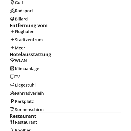
Golf
Radsport
Billard
Entfernung vom
Flughafen
Stadtzentrum
Meer
Hotelausstattung
WLAN
Klimaanlage
TV
Liegestuhl
Fahrradverleih
Parkplatz
Sonnenschirm
Restaurant
Restaurant
Poolbar