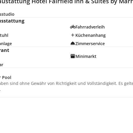
ustattung Hotel Fairfield Inn & Suites by Marri
sstudio
usstattung
Fahrradverleih
tuhl
Küchenanhang
anlage
Zimmerservice
rant
Minimarkt
ar
r Pool
aben sind ohne Gewähr von Richtigkeit und Vollständigkeit. Es gel
.