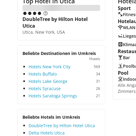
Top Hotel in
Utica
Hotela
Sport
Fitnes
DoubleTree by Hilton Hotel
Hotela
Utica
WLAN
Utica, New York, USA
Lieges
Klima
Restau
Beliebte Destinationen im Umkreis
Bar
Hotels
Poolb
Hotels New York City
569
Pool
Hotels Buffalo
34
Indoo
Hotels Lake George
31
Alle Ang
Hotels Syracuse
26
Zimmers
Hotels Saratoga Springs
21
Beliebte Hotels im Umkreis
DoubleTree by Hilton Hotel Utica
Delta Hotels Utica