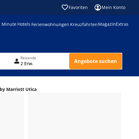
Favoriten
Mein Konto
t Minute
Hotels
Magazin
Extras
Ferienwohnungen
Kreuzfahrten
Reisende
Angebote suchen
2 Erw.
 by Marriott Utica