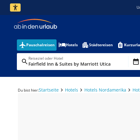
U
Pauschalreisen
Hotels
Städtereisen
Kurzurl
Reiseziel oder Hotel
Fairfield Inn & Suites by Marriott Utica
Startseite
Hotels
Hotels Nordamerika
Hot
Du bist hier: