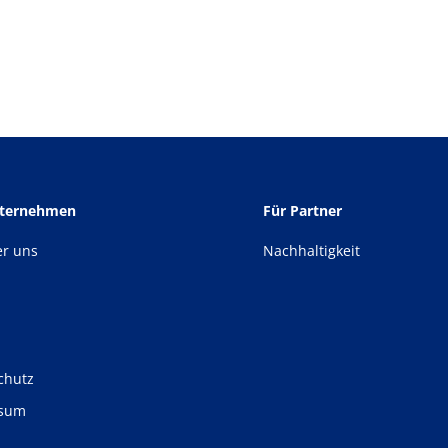
nternehmen
Für Partner
er uns
Nachhaltigkeit
chutz
ssum