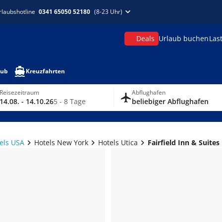
rlaubshotline
0341 65050 52180
(8-23 Uhr)
Deals
Urlaub buchen
Las
aub
Kreuzfahrten
Reisezeitraum
Abflughafen
14.08. - 14.10.26
5 - 8 Tage
beliebiger Abflughafen
els USA
Hotels New York
Hotels Utica
Fairfield Inn & Suites