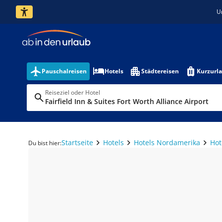
U
Pauschalreisen
Hotels
Städtereisen
Kurzurl
Reiseziel oder Hotel
Fairfield Inn & Suites Fort Worth Alliance Airport
Startseite
Hotels
Hotels Nordamerika
Hot
Du bist hier: