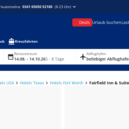
rlaubshotline
0341 65050 52180
(8-23 Uhr)
Deals
Urlaub buchen
Las
aub
Kreuzfahrten
Reisezeitraum
Abflughafen
14.08. - 14.10.26
5 - 8 Tage
beliebiger Abflughafe
els USA
Hotels Texas
Hotels Fort Worth
Fairfield Inn & Suit