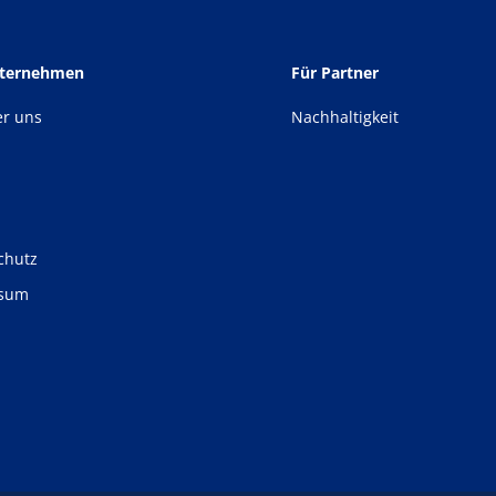
nternehmen
Für Partner
er uns
Nachhaltigkeit
chutz
ssum