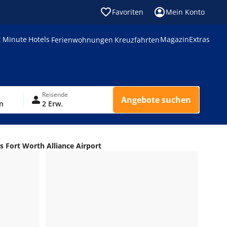
Favoriten
Mein Konto
t Minute
Hotels
Magazin
Extras
Ferienwohnungen
Kreuzfahrten
Reisende
Angebote suchen
n
2 Erw.
es Fort Worth Alliance Airport