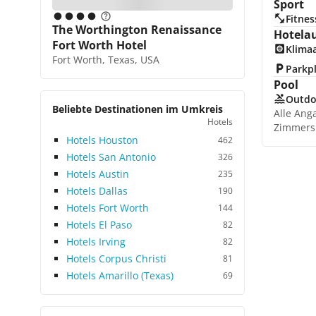
Sport
Fitnes
The Worthington Renaissance
Hotela
Fort Worth Hotel
Klima
Fort Worth, Texas, USA
Parkp
Pool
Outdo
Beliebte Destinationen im Umkreis
Alle Ang
Hotels
Zimmers
Hotels Houston
462
Hotels San Antonio
326
Hotels Austin
235
Hotels Dallas
190
Hotels Fort Worth
144
Hotels El Paso
82
Hotels Irving
82
Hotels Corpus Christi
81
Hotels Amarillo (Texas)
69