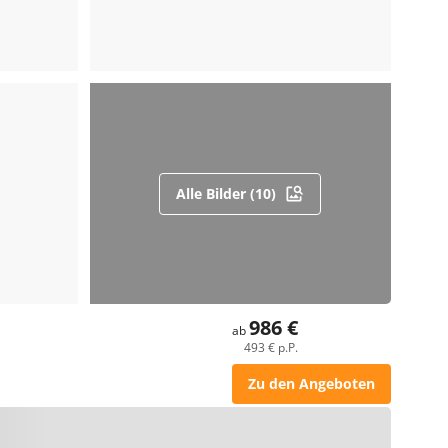
Alle Bilder (10)
986 €
ab
493 € p.P.
Zu den Angeboten