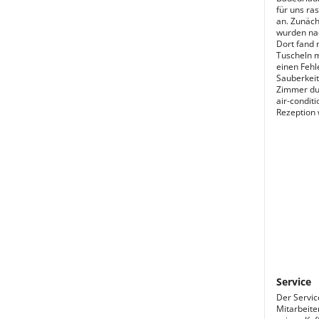
für uns ra
an. Zunäch
wurden nac
Dort fand 
Tuscheln m
einen Fehl
Sauberkeit
Zimmer dur
air-condit
Rezeption 
Service
Der Servic
Mitarbeiter