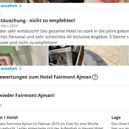
 ansehen
.
täuschung - nicht zu empfehlen!
m März 2024
ider sehr enttäuscht! Das gesamte Hotel ist stark in die Jahre gek
hes Personal und sehr schlechtes All Inclusive Angebot. 5 Sterne sin
chade und nicht zu empfehlen!
 ansehen
Bewertungen zum Hotel Fairmont Ajman
wieder Fairmont Ajman!
b
n / Hotel
Lage
das Fairmont Ajman im Februar 2016 als Paar für eine Woche
Das Hotel 
 gebucht. Leider entwickelte sich der Aufenthalt in diesem Hotel
hier nur j