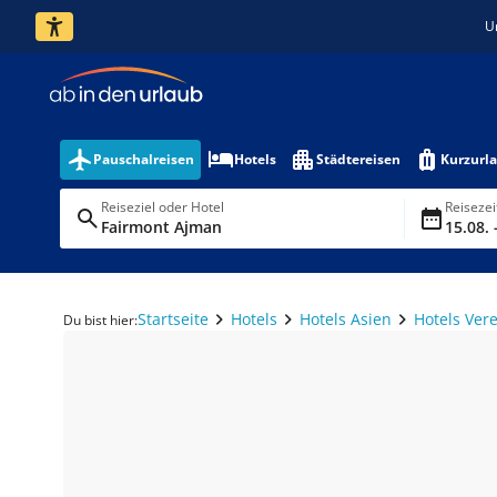
U
Pauschalreisen
Hotels
Städtereisen
Kurzurl
Reiseziel oder Hotel
Reiseze
Fairmont Ajman
15.08. 
Startseite
Hotels
Hotels Asien
Hotels Ver
Du bist hier: