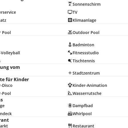
Sonnenschirm
rservice
TV
latz
Klimaanlage
r Pool
Outdoor Pool
Badminton
Volleyball
Fitnessstudio
s
Tischtennis
nung vom
Stadtzentrum
e für Kinder
r-Disco
Kinder-Animation
r-Pool
Wasserrutsche
ss
ge
Dampfbad
ndeck
Whirlpool
rant
arkt
Restaurant