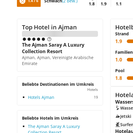
Schwach
(2 Bew.)
1.4 / 6
1.8
1.9
1.1
Top Hotel in
Ajman
Hotel
Strand
1.9
The Ajman Saray A Luxury
Collection Resort
Familien
Ajman, Ajman, Vereinigte Arabische
1.0
Emirate
Pool
1.8
Beliebte Destinationen im Umkreis
Hotels
Hotel
Hotels Ajman
19
Wasser
Wasse
Jetski
Beliebte Hotels im Umkreis
Surfe
The Ajman Saray A Luxury
Hotela
Collection Resort