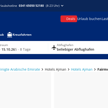
rlaubshotline
0341 65050 52180
(8-23 Uhr)
Deals
Urlaub buchen
Las
aub
Kreuzfahrten
itraum
Abflughafen
- 15.10.26
5 - 8 Tage
beliebiger Abflughafen
einigte Arabische Emirate
Hotels Ajman
Hotels Ajman
Fairm