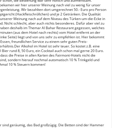
ehr schön, die Bedienung war sehr höflich und aufmerksam.
 bekamen wir hier unserer Meinung nach viel zu wenig für unser
egenleistung. Wir bezahlten dort umgerechnet 50.- Euro pro Person
ptgericht (Hackfleischröllchen) und je 2 Getränken. Die Qualität
i unserer Meinung nach auf dem Niveau des Türken-um-die-Ecke in
d. Nicht schlecht, aber auch nichts besonderes. Dafür aber viel zu
 haben deshalb im Themar Al Bahar Restaurant gegessen, welches
minuten (aus dem Hotel nach rechts) vom Hotel entfernt an der
linke Seite) liegt und von uns sehr zu empfehlen ist. Hier bekommt
Essen, freundlichen Service zu einem sehr guten Preis-
rhältnis.Der Alkohol im Hotel ist sehr teuer. So kostet z.B. eine
l Bier rund 8, 50 Euro, ein Cocktail auch schon mal gerne 20 Euro.
, dass die Preise in allen Karten des Fairmont-Hotels nicht die
sind, sondern hierauf nochmal automatisch 10 % Trinkgeld und
chmal 10 % Steuern kommen!
 sind geräumig, das Bad großzügig. Die Betten sind der Hammer 