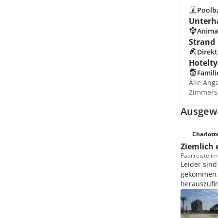
Poolb
Unterh
Anima
Strand
Direkt
Hotelty
Famili
Alle Ang
Zimmers
Ausgewä
Charlotte
Ziemlich 
Paar
reiste i
Leider sind
gekommen. H
herauszufin