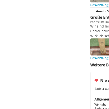
Bewertung
Amelie S
Große Ent
Paar
reiste i
Wir sind le
unfreundlic
Wirklich s
Bewertung
Weitere 
Nie 
Badeurlau
Allgemei
Wir haben 
Badeurlaub