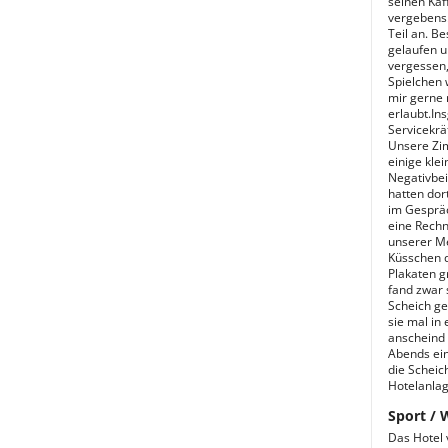
seinen Kaf
vergebens.
Teil an. Be
gelaufen u
vergessen,
Spielchen 
mir gerne 
erlaubt.In
Servicekrä
Unsere Zim
einige kle
Negativbeis
hatten dor
im Gespräc
eine Rechn
unserer Me
Küsschen d
Plakaten g
fand zwar s
Scheich ge
sie mal in
anscheind 
Abends eine
die Scheic
Hotelanlage
Sport / 
Das Hotel 