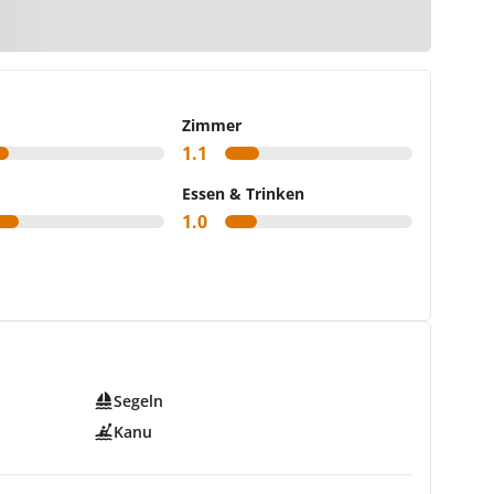
Karte
Zimmer
1.1
Essen & Trinken
1.0
Segeln
Kanu