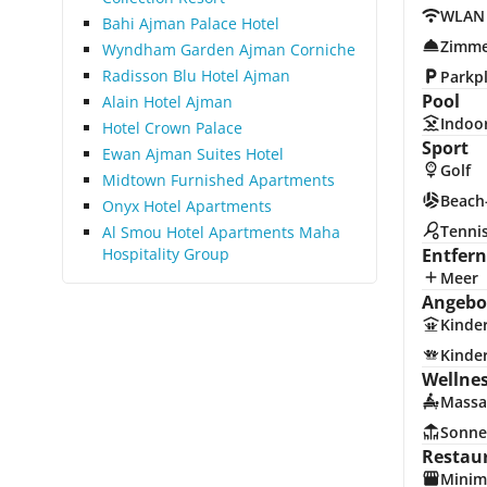
WLAN
Bahi Ajman Palace Hotel
Zimme
Wyndham Garden Ajman Corniche
Radisson Blu Hotel Ajman
Parkp
Pool
Alain Hotel Ajman
Indoo
Hotel Crown Palace
Sport
Ewan Ajman Suites Hotel
Golf
Midtown Furnished Apartments
Beach-
Onyx Hotel Apartments
Tenni
Al Smou Hotel Apartments Maha
Hospitality Group
Entfer
Meer
Angebot
Kinde
Kinde
Wellne
Massa
Sonne
Restau
Minim