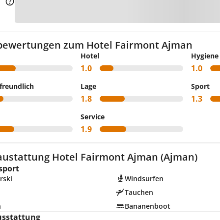
Zur 
bewertungen zum Hotel Fairmont Ajman
Hotel
Hygiene
1.0
1.0
freundlich
Lage
Sport
1.8
1.3
Service
1.9
austattung Hotel Fairmont Ajman (Ajman)
sport
rski
Windsurfen
Tauchen
n
Bananenboot
usstattung