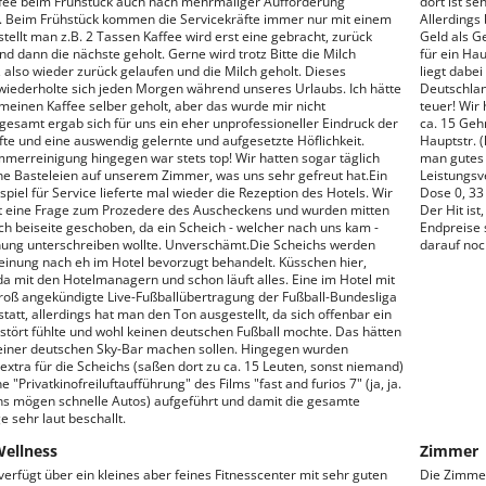
fee beim Frühstück auch nach mehrmaliger Aufforderung
dort ist s
 Beim Frühstück kommen die Servicekräfte immer nur mit einem
Allerdings
stellt man z.B. 2 Tassen Kaffee wird erst eine gebracht, zurück
Geld als G
nd dann die nächste geholt. Gerne wird trotz Bitte die Milch
für ein Hau
 also wieder zurück gelaufen und die Milch geholt. Dieses
liegt dabe
wiederholte sich jeden Morgen während unseres Urlaubs. Ich hätte
Deutschlan
meinen Kaffee selber geholt, aber das wurde mir nicht
teuer! Wir
sgesamt ergab sich für uns ein eher unprofessioneller Eindruck der
ca. 15 Geh
fte und eine auswendig gelernte und aufgesetzte Höflichkeit.
Hauptstr. (
merreinigung hingegen war stets top! Wir hatten sogar täglich
man gutes 
ine Basteleien auf unserem Zimmer, was uns sehr gefreut hat.Ein
Leistungsve
piel für Service lieferte mal wieder die Rezeption des Hotels. Wir
Dose 0, 33 
t eine Frage zum Prozedere des Auscheckens und wurden mitten
Der Hit ist
h beiseite geschoben, da ein Scheich - welcher nach uns kam -
Endpreise 
ung unterschreiben wollte. Unverschämt.Die Scheichs werden
darauf no
inung nach eh im Hotel bevorzugt behandelt. Küsschen hier,
a mit den Hotelmanagern und schon läuft alles. Eine im Hotel mit
roß angekündigte Live-Fußballübertragung der Fußball-Bundesliga
tatt, allerdings hat man den Ton ausgestellt, da sich offenbar ein
stört fühlte und wohl keinen deutschen Fußball mochte. Das hätten
 einer deutschen Sky-Bar machen sollen. Hingegen wurden
extra für die Scheichs (saßen dort zu ca. 15 Leuten, sonst niemand)
 "Privatkinofreiluftaufführung" des Films "fast and furios 7" (ja, ja.
hs mögen schnelle Autos) aufgeführt und damit die gesamte
 sehr laut beschallt.
Wellness
Zimmer
verfügt über ein kleines aber feines Fitnesscenter mit sehr guten
Die Zimmer