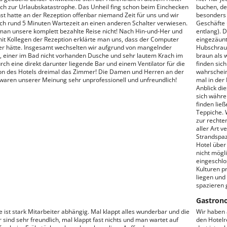
sch zur Urlaubskatastrophe. Das Unheil fing schon beim Einchecken
buchen, de
st hatte an der Rezeption offenbar niemand Zeit für uns und wir
besonders 
h rund 5 Minuten Wartezeit an einen anderen Schalter verwiesen.
Geschäfte 
man unsere komplett bezahlte Reise nicht! Nach Hin-und-Her und
entlang). 
it Kollegen der Rezeption erklärte man uns, dass der Computer
eingezäunt
er hätte. Insgesamt wechselten wir aufgrund von mangelnder
Hubschraub
, einer im Bad nicht vorhanden Dusche und sehr lautem Krach im
braun als 
ch eine direkt darunter liegende Bar und einem Ventilator für die
finden sic
ion des Hotels dreimal das Zimmer! Die Damen und Herren an der
wahrschein
waren unserer Meinung sehr unprofessionell und unfreundlich!
mal in der
Anblick die
sich währe
finden lie
Teppiche. W
zur rechten
aller Art v
Strandspaz
Hotel über
nicht mögli
eingeschlo
Kulturen p
liegen und
spazieren 
Gastron
e ist stark Mitarbeiter abhängig. Mal klappt alles wunderbar und die
Wir haben 
 sind sehr freundlich, mal klappt fast nichts und man wartet auf
den Hotelr