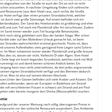
nn abgesehen von der Straße ist auch der Ort an sich ist nicht
schön anzusehen. In nächster Umgebung finden sich zahlreiche
und Restaurants (aus dem Hotel raus, nach rechts die Straße
Das Hotel verfügt über einen privaten Strandabschnitt, welcher
 ist durch zwei große Steinstege. Auf einem befindet sich ein
erlandeplatz. Der Sand des Hotelstrandes ist grobkörnig und eher
weiß und zum Teil stark mit Plastikmüll aller Art verschmutzt. Zudem
h im Sand immer wieder zum Teil faustgroße Betonstücke,
lich noch übrig geblieben vom Bau der beiden Stege. Wer schon
 Karibik oder auf den Malediven Urlaub gemacht hat, ist beim
ses Strandes wahrscheinlich erstmal geschockt. Positiv ist, dass
nd unseres Aufenthaltes stets genügend freie Liegen samt Schirm
ßen. Im Meer schwimmt immer wieder Plastikmüll und große braune
as dies ist, wissen wir nicht. Vielleicht Öl oder Algen. Vom Hotel
 Seite liegt ein brach liegendes Grundstück, welches stark mit Müll
erunreinigt ist und damit keinen schönen Anblick bietet. Ein
iergang kann man nicht unternehmen, da dort jedes angrenzende
 seinen eignen Strandabschnitt verfügt und das Betreten dadurch
ch ist. Man ist also auf seinem kleinen Abschnitt
ssen.Unter den Gästen befinden sich viele Araber und Asiaten. Die
rallen aufeinander, wenn wir Europäer in Badehose am Strand
 die voll verschleierten Frauen in schwarz am Strand und am Pool
gehen oder bereits morgens dort Shisha (Wasserpfeife) rauchen.
omie
aufgrund der unserer Meinung nach völlig überzogenen Preise in
estaurants nur das türkische Restaurant ausprobiert. Das Ambiente