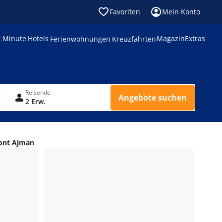
Favoriten
Mein Konto
t Minute
Hotels
Magazin
Extras
Ferienwohnungen
Kreuzfahrten
Reisende
Angebote suchen
2 Erw.
ont Ajman