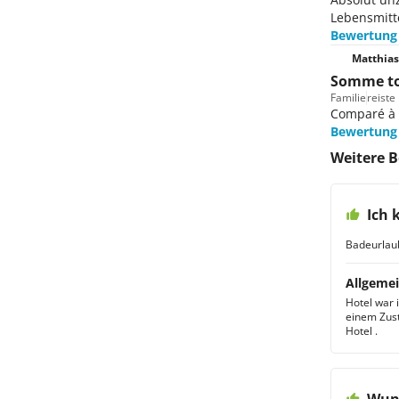
Lebensmitte
Für eine
Bewertung
den Kami
Familie
Matthias
Verbring
Somme to
französi
Familie
reiste 
Comparé à d
Bewertung
Weitere B
Ich
Badeurlau
Allgemei
Hotel war 
einem Zust
Hotel .