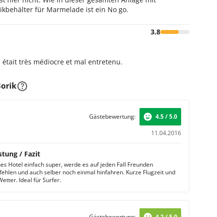
ikbehälter für Marmelade ist ein No go.
des Hotels. Genießen Sie tolle Annehmlichkeiten wie
geraum sowie die Sonnenterrasse mit privaten Pool.
3.8
r finden 2 Erwachsene und 3 Kinder Platz und nutzen ein
einen Balkon. Relaxen Sie auf dem Sofa im Wohnzimmer.
 était très médiocre et mal entretenu.
orik
Gästebewertung:
4.5 / 5.0
11.04.2016
stung / Fazit
es Hotel einfach super, werde es auf jeden Fall Freunden
ehlen und auch selber noch einmal hinfahren. Kurze Flugzeit und
etter. Ideal für Surfer.
Gästebewertung:
4.2 / 5.0