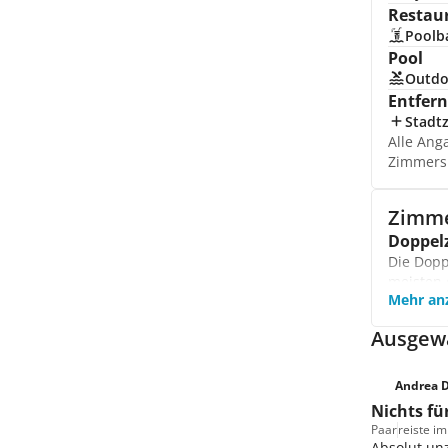
Restau
Poolb
Pool
Outdo
Entfer
Stadt
Alle Ang
Zimmers
Zimm
Doppel
Die Dopp
meisten 
Mehr an
Famili
Das Fami
Ausgewä
haben Si
Famili
Die Fami
Andrea D
Erwachse
Nichts fü
sich fris
Paar
reiste im
Präside
Absolut unz