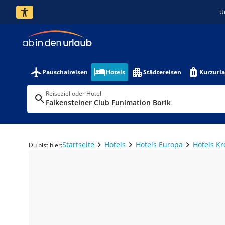
U
Pauschalreisen
Hotels
Städtereisen
Kurzurl
Reiseziel oder Hotel
Falkensteiner Club Funimation Borik
Startseite
Hotels
Hotels Europa
Hotels Kr
Du bist hier: