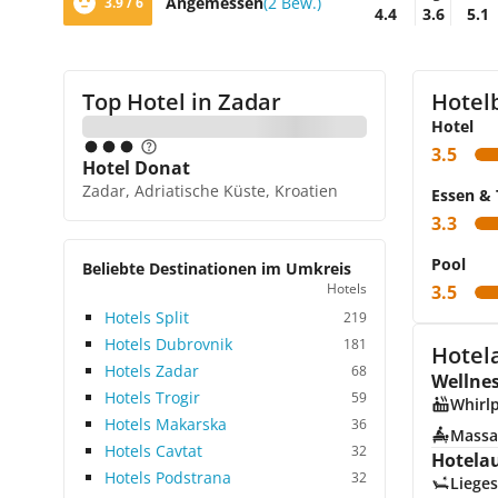
Angemessen
(2 Bew.)
3.9 / 6
4.4
3.6
5.1
Top Hotel in
Zadar
Hotel
Hotel
3.5
Hotel Donat
Zadar, Adriatische Küste, Kroatien
Essen & 
3.3
Pool
Beliebte Destinationen im Umkreis
Hotels
3.5
Hotels Split
219
Hotels Dubrovnik
181
Hotel
Hotels Zadar
68
Wellne
Hotels Trogir
59
Whirl
Hotels Makarska
36
Massa
Hotels Cavtat
32
Hotela
Hotels Podstrana
32
Lieges