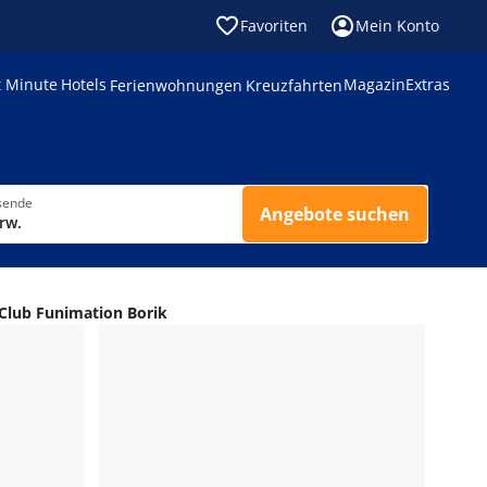
Favoriten
Mein Konto
t Minute
Hotels
Magazin
Extras
Ferienwohnungen
Kreuzfahrten
sende
Angebote suchen
rw.
 Club Funimation Borik