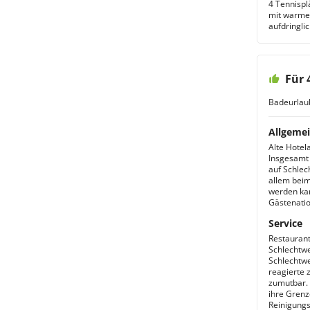
4 Tennispl
mit warmen
aufdringli
Für 
Badeurlau
Allgemei
Alte Hotel
Insgesamt 
auf Schlec
allem beim
werden kan
Gästenation
Service
Restauran
Schlechtwe
Schlechtwe
reagierte 
zumutbar. 
ihre Grenz
Reinigungs