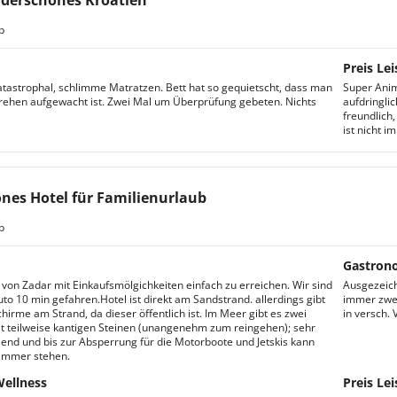
derschönes Kroatien
b
Preis Lei
atastrophal, schlimme Matratzen. Bett hat so gequietscht, dass man
Super Anima
hen aufgewacht ist. Zwei Mal um Überprüfung gebeten. Nichts
aufdringli
freundlich
ist nicht i
nes Hotel für Familienurlaub
b
Gastron
 von Zadar mit Einkaufsmölgichkeiten einfach zu erreichen. Wir sind
Ausgezeich
to 10 min gefahren.Hotel ist direkt am Sandstrand. allerdings gibt
immer zwei
hirme am Strand, da dieser öffentlich ist. Im Meer gibt es zwei
in versch. 
it teilweise kantigen Steinen (unangenehm zum reingehen); sehr
llend und bis zur Absperrung für die Motorboote und Jetskis kann
immer stehen.
Wellness
Preis Lei