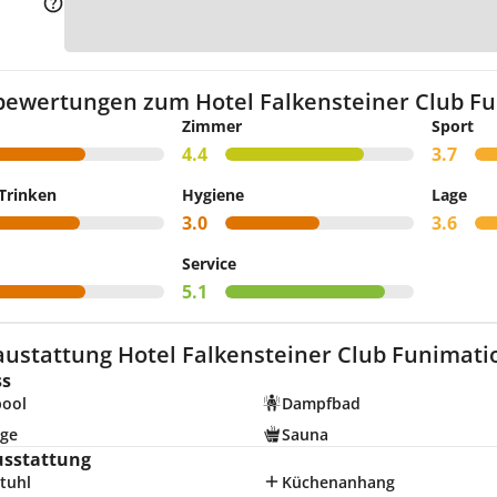
Zur
bewertungen zum Hotel Falkensteiner Club Fu
Zimmer
Sport
4.4
3.7
Trinken
Hygiene
Lage
3.0
3.6
Service
5.1
austattung Hotel Falkensteiner Club Funimatio
ss
pool
Dampfbad
ge
Sauna
usstattung
tuhl
Küchenanhang