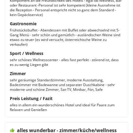
Kompliment an die Freundlichkeit des Hotels - egal ob Wellness, Bar
oder Restaurant -Personal ist sehr kompetent (kleine Ausnahme ist
die Rezeption - Personal entspricht nicht so ganz dem Standard -
kein Gepäckservice)
Gastronomie
Frühstücksbuffet - Abendessen mit Buffet oder abwechselnd mit 5-
Gang Menü - sehr schön und gemütlich - ausländischen Weine sind
etwas zu teuer (es wird versucht, österreichische Weine zu
verkaufen)
Sport / Wellness
sehr schönes Wellnesscenter - alles fast perfekt - störend ist, dass
es zu wenig Liegen gibt
Zimmer
sehr geräumige Standardzimmer, moderne Ausstattung,
Badezimmer mit Badewanne und separater Duschkabine - sehr
moderne und schöne Zimmer, Sat-TV, Minibar, Fön, Safe
Preis Leistung / Fazit
alles in allem ein wunderschönes Hotel und ideal für Paare zum
Relaxen und Genießen
alles wunderbar - zimmer/küche/wellness