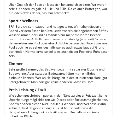
Über Qualität der Speisen lasst sich bekanntlich streiten. Wir waren
sehr zufrieden, es gab in Hülle und Fülle. Da es auch Buffet gab, war
für jeden etwas dabei, das ihm schmeckte.
Sport / Wellness
SPA-Bereich: sehr sauber und nett gestaltet. Wir haben diesen am
Abend vor dem Essen benützt. Leider waren die angebotenen Säfte /
Wasser immer leer und es standen nur mehr die leeren Becher
herum. Für das Auffüllen war niemand zuständig (am Pool). Schade.
Bademeister am Pool oder eine Aufsichtsperson des Hotels war am
Pool auch nie zu sehen, deshalb war es auch etwas laut auf Grund
der Kinder. Normalerweise sollte es auch dieser Pool eine Ruheoase
sein.
Zimmer
Sehr große Zimmer, das Bad war sogar mit separater Dusche und
Badewanne. Aber statt der Badewanne hätte man ein Bidet
einbauen können. Wer an Hellhörigkeit leidet ist in diesem Hotel gut
untergebracht. Man hört gar keine anderen Gäste im Hotel.
Preis Leistung / Fazit
Wie schon geschrieben gab es in der Nähe zu dieser Reisezeit keine
Unterhaltungsmöglichkeiten wie Discos oder Einkaufsmöglichkeiten.
Aber wir haben diesen Kurzurlaub als Wander- und Wellnessurlaub
gebucht. Und da gibt es einiges. Es ist halt schade dass die
Bergbahnen Anfang Juni noch still stehen. Deshalb ist ein Auto
unbedingt Pflicht.