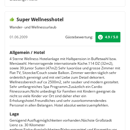
Super Wellnesshotel
Wander- und Wellnessurlaub
01.06.2009
Gästebewertung:
4.9 / 5.0
Allgemein / Hotel
4 Sterne Wellness Hotelanlage mit Halbpension in Buffetwahl bzw.
Menüwahl. Hervorragende internationale Küche.114 DZ (32m2),
sowie 39 Junior Suiten (47m2) Sehr luxoriöse und grosse Zimmer mit
Flat-TV, Sitzecke/Couch sowie Balkon. Zimmer werden täglich sehr
ordetnlich gereinigt und mit viel Liebe zum Detail dekoriert.
Wellnessbereich auf ca 2500m2, sehr sauber und modern gestaltet.
Sehr umfangreiches Spa Programm.Zusäztlich ein Cardio
Fitnessraum.Nicht unbedingt für Familien mit Kindern geeignet da
nicht so viele Kinder vor Ort sind daher eher ein
Erholungshotel.Freundliches und sehr zuvorkommendendes
Personal in allen Belangen. Hotel absolut weiterzuempfehlen.
Lage
Genügend Ausflugmöglichkeiten vorhanden.Nächste Großstadt
Lienz ca. 30 Kilometer
entfernt.Einkaufsmöglichkeiten/Nahrungsmittel und Kosmetika vor