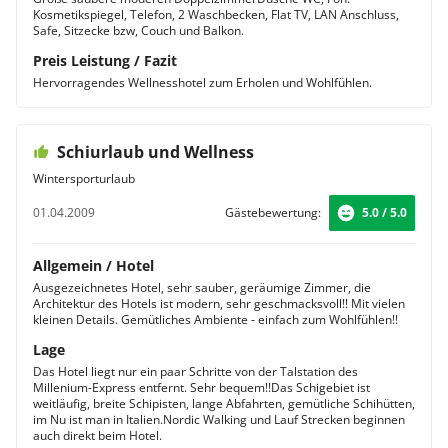
Kosmetikspiegel, Telefon, 2 Waschbecken, Flat TV, LAN Anschluss,
Safe, Sitzecke bzw, Couch und Balkon.
Preis Leistung / Fazit
Hervorragendes Wellnesshotel zum Erholen und Wohlfühlen.
Schiurlaub und Wellness
Wintersporturlaub
01.04.2009
Gästebewertung:
5.0 / 5.0
Allgemein / Hotel
Ausgezeichnetes Hotel, sehr sauber, geräumige Zimmer, die
Architektur des Hotels ist modern, sehr geschmacksvoll!! Mit vielen
kleinen Details. Gemütliches Ambiente - einfach zum Wohlfühlen!!
Lage
Das Hotel liegt nur ein paar Schritte von der Talstation des
Millenium-Express entfernt. Sehr bequem!!Das Schigebiet ist
weitläufig, breite Schipisten, lange Abfahrten, gemütliche Schihütten,
im Nu ist man in Italien.Nordic Walking und Lauf Strecken beginnen
auch direkt beim Hotel.