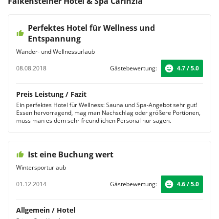
Falkensteiner Hotel & Spa Carinzia
Junior Suite
Als Gast der Junior Suite erfreuen Sie sich an einem
Perfektes Hotel für Wellness und
separaten Wohnbereich, der nach erlebnisreichen
Tagen zum Entspannen einlädt. Vom schönen Balkon
Entspannung
aus genießen Sie die herrliche Aussicht auf das Dorf
Wander- und Wellnessurlaub
oder auf die Berge.
Suite
08.08.2018
Gästebewertung:
4.7 / 5.0
Im Falkensteiner Hotel & Spa Carinzia erwarten Sie
geräumige Suiten, die durch exklusive Einrichtungen
Preis Leistung / Fazit
glänzen. Wählen Sie zwischen der Classic und der
Ein perfektes Hotel für Wellness: Sauna und Spa-Angebot sehr gut!
Emotion Suite, die über 2 Schlafzimmer verfügen, oder
Essen hervorragend, mag man Nachschlag oder größere Portionen,
auch der Spa Suite, die mit Whirlwanne zum Erholen
muss man es dem sehr freundlichen Personal nur sagen.
einlädt.
Ist eine Buchung wert
Wintersporturlaub
01.12.2014
Gästebewertung:
4.6 / 5.0
Allgemein / Hotel