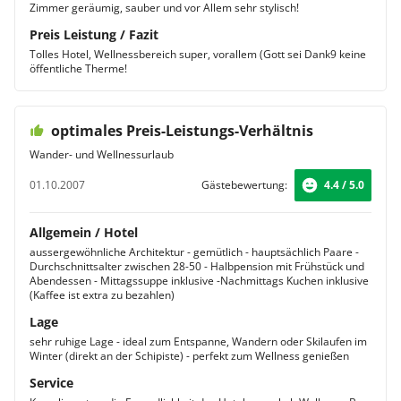
Zimmer geräumig, sauber und vor Allem sehr stylisch!
Preis Leistung / Fazit
Tolles Hotel, Wellnessbereich super, vorallem (Gott sei Dank9 keine
öffentliche Therme!
optimales Preis-Leistungs-Verhältnis
Wander- und Wellnessurlaub
01.10.2007
Gästebewertung:
4.4 / 5.0
Allgemein / Hotel
aussergewöhnliche Architektur - gemütlich - hauptsächlich Paare -
Durchschnittsalter zwischen 28-50 - Halbpension mit Frühstück und
Abendessen - Mittagssuppe inklusive -Nachmittags Kuchen inklusive
(Kaffee ist extra zu bezahlen)
Lage
sehr ruhige Lage - ideal zum Entspanne, Wandern oder Skilaufen im
Winter (direkt an der Schipiste) - perfekt zum Wellness genießen
Service