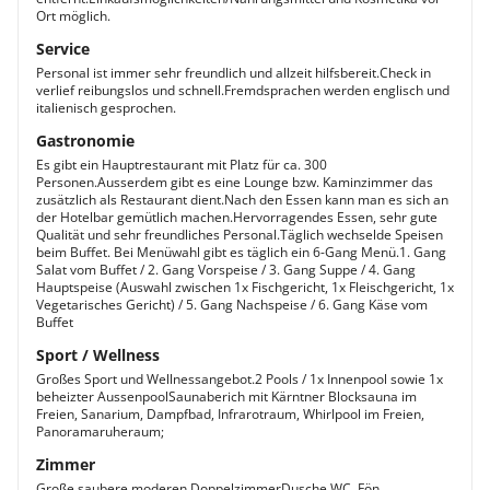
Ort möglich.
Service
Personal ist immer sehr freundlich und allzeit hilfsbereit.Check in
verlief reibungslos und schnell.Fremdsprachen werden englisch und
italienisch gesprochen.
Gastronomie
Es gibt ein Hauptrestaurant mit Platz für ca. 300
Personen.Ausserdem gibt es eine Lounge bzw. Kaminzimmer das
zusätzlich als Restaurant dient.Nach den Essen kann man es sich an
der Hotelbar gemütlich machen.Hervorragendes Essen, sehr gute
Qualität und sehr freundliches Personal.Täglich wechselde Speisen
beim Buffet. Bei Menüwahl gibt es täglich ein 6-Gang Menü.1. Gang
Salat vom Buffet / 2. Gang Vorspeise / 3. Gang Suppe / 4. Gang
Hauptspeise (Auswahl zwischen 1x Fischgericht, 1x Fleischgericht, 1x
Vegetarisches Gericht) / 5. Gang Nachspeise / 6. Gang Käse vom
Buffet
Sport / Wellness
Großes Sport und Wellnessangebot.2 Pools / 1x Innenpool sowie 1x
beheizter AussenpoolSaunaberich mit Kärntner Blocksauna im
Freien, Sanarium, Dampfbad, Infrarotraum, Whirlpool im Freien,
Panoramaruheraum;
Zimmer
Große saubere moderen DoppelzimmerDusche WC, Fön.