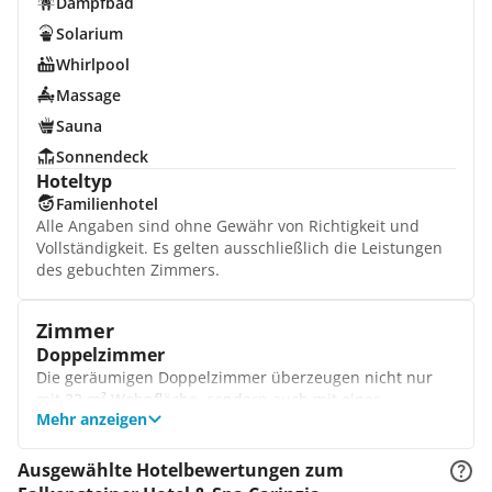
Dampfbad
Solarium
Whirlpool
Massage
Sauna
Sonnendeck
Hoteltyp
Familienhotel
Alle Angaben sind ohne Gewähr von Richtigkeit und
Vollständigkeit. Es gelten ausschließlich die Leistungen
des gebuchten Zimmers.
Zimmer
Doppelzimmer
Die geräumigen Doppelzimmer überzeugen nicht nur
mit 32 m² Wohnfläche, sondern auch mit einer
Mehr anzeigen
geschmackvollen Einrichtung. Stilvolle Holzmöbel und
warme Farben schaffen eine Atmosphäre zum
Wohlfühlen. Genießen Sie außerdem die tolle Aussicht
Ausgewählte Hotelbewertungen zum
auf das Dorf oder die Berge.