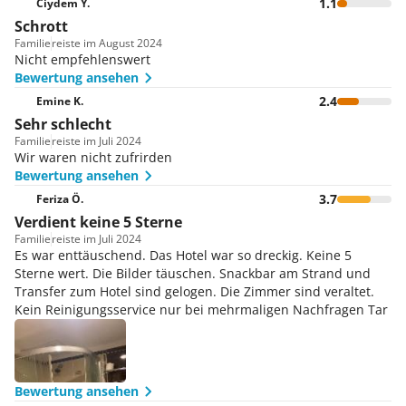
1.1
Ciydem Y.
Ausflüge!
Schrott
Suite
Familie
reiste im August 2024
Freuen Sie sich auf einen erholsamen Urlaub im Hotel
Nicht empfehlenswert
Garden Of Sun und wohnen Sie dazu in einer der
Bewertung ansehen
Suiten! Dabei wählen Sie zwischen der geschmackvoll
2.4
Emine K.
eingerichteten King Suite und der exklusiven Prince
Sehr schlecht
Suite, wobei letztere über einen Jacuzzi verfügt.
Familie
reiste im Juli 2024
Wir waren nicht zufrirden
Bewertung ansehen
3.7
Feriza Ö.
Verdient keine 5 Sterne
Familie
reiste im Juli 2024
Es war enttäuschend. Das Hotel war so dreckig. Keine 5
Sterne wert. Die Bilder täuschen. Snackbar am Strand und
Transfer zum Hotel sind gelogen. Die Zimmer sind veraltet.
Kein Reinigungsservice nur bei mehrmaligen Nachfragen Tar
Bewertung ansehen