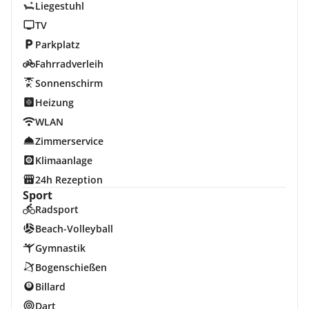
Liegestuhl
TV
Parkplatz
Fahrradverleih
Sonnenschirm
Heizung
WLAN
Zimmerservice
Klimaanlage
24h Rezeption
Sport
Radsport
Beach-Volleyball
Gymnastik
Bogenschießen
Billard
Dart