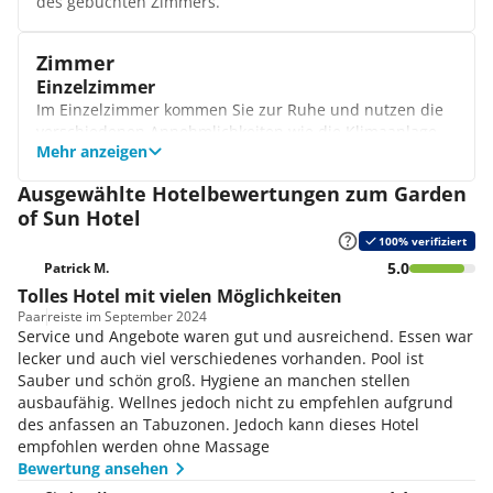
des gebuchten Zimmers.
Zimmer
Einzelzimmer
Im Einzelzimmer kommen Sie zur Ruhe und nutzen die
verschiedenen Annehmlichkeiten wie die Klimaanlage,
Mehr anzeigen
die jederzeit für eine angenehme Raumtemperatur
sorgt. Bei Bedarf und gegen eine Gebühr nutzen Sie
Ausgewählte Hotelbewertungen zum Garden
außerdem den Zimmerservice.
of Sun Hotel
Doppelzimmer
Die gemütlich eingerichteten und geräumigen
100% verifiziert
Doppelzimmer laden zum Wohlfühlen und Verweilen
5.0
Patrick M.
ein. Hier erwarten Sie nicht nur bequeme Betten,
Tolles Hotel mit vielen Möglichkeiten
sondern auch eine Klimaanlage, ein Fernseher mit
Paar
reiste im September 2024
Satellitenempfang sowie ein Balkon. Auf Wunsch haben
Service und Angebote waren gut und ausreichend. Essen war
Sie außerdem die Möglichkeit, ein
lecker und auch viel verschiedenes vorhanden. Pool ist
behindertengerechtes Zimmer zu buchen.
Sauber und schön groß. Hygiene an manchen stellen
Familienzimmer
ausbaufähig. Wellnes jedoch nicht zu empfehlen aufgrund
Die geräumigen Familienzimmer bieten ausreichend
des anfassen an Tabuzonen. Jedoch kann dieses Hotel
Platz für einen Aufenthalt mit Ihren Lieben. Entspannen
empfohlen werden ohne Massage
Sie nach einem erlebnisreichen Tag gemeinsam auf
Bewertung ansehen
dem Balkon und planen dabei bereits kommende