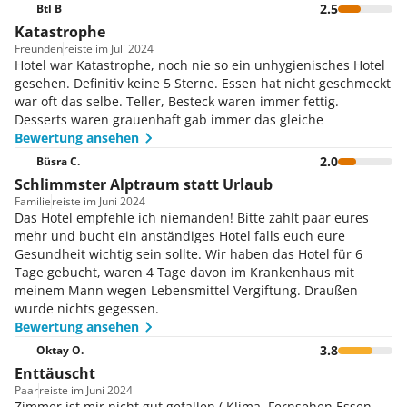
2.5
Btl B
Katastrophe
Freunden
reiste im Juli 2024
Hotel war Katastrophe, noch nie so ein unhygienisches Hotel
gesehen. Definitiv keine 5 Sterne. Essen hat nicht geschmeckt
war oft das selbe. Teller, Besteck waren immer fettig.
Desserts waren grauenhaft gab immer das gleiche
Bewertung ansehen
2.0
Büsra C.
Schlimmster Alptraum statt Urlaub
Familie
reiste im Juni 2024
Das Hotel empfehle ich niemanden! Bitte zahlt paar eures
mehr und bucht ein anständiges Hotel falls euch eure
Gesundheit wichtig sein sollte. Wir haben das Hotel für 6
Tage gebucht, waren 4 Tage davon im Krankenhaus mit
meinem Mann wegen Lebensmittel Vergiftung. Draußen
wurde nichts gegessen.
Bewertung ansehen
3.8
Oktay O.
Enttäuscht
Paar
reiste im Juni 2024
Zimmer ist mir nicht gut gefallen ( Klima ,Fernsehen Essen