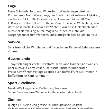
Lage
Nähe Schmallenberg und Winterberg. Wanderwege direkt am
Rothaarsteig.Nach Winterberg, der Stadt mit Einkaufsmöglichkeiten,
sind es ca. 14 km.Die Dorfmitte von Ohlenbach ist ca. 20 Min.
Fußweg vom Hotel Braun entfernt. Züge fahren bis Winterberg, von
dort Busse nach Ohlenbach.Im Winter Skikurse in Ohlenbach oder
auch Nordic-Walking-Kurse möglich.Ein ideales Hotel als
Ausgangspunkt zum Wandern und Naturgenießen. Sauna im Haus.
Service
Sehr freundliche Wirtsleute und freundliches Personal.Sehr saubere
Zimmer.
Gastronomie
1 bayrisch eingerichete Gaststätte. Man kann Halbpension wählen
oder auch a la Carte essen. Deutsche Küche zu moderaten
Preisen.Im Winter freitags abends auch Buffet.Frühstück immer in
Buffetform im Kaminzimmer.
Sport / Wellness
Nordic-Walking-Kurse, Radfahren, Wandern,
Sauna/Sonnenbank/Wellness im Kellerraum des Hotels.
Zimmer
Ruhige EZ. Kleine und grosse DZ (mit und ohne Balkon),
Vollholzmöbel mit Kühlschrank, modernes Bad mit Dusche/Fön),