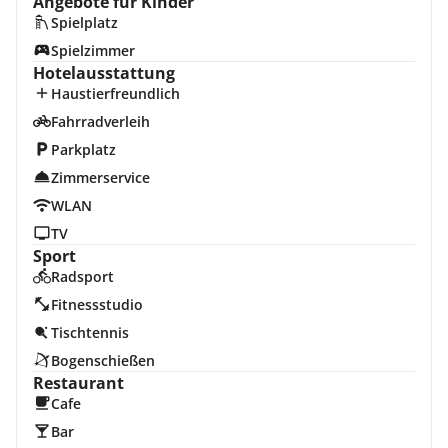
Angebote für Kinder
Spielplatz
Spielzimmer
Hotelausstattung
Haustierfreundlich
Fahrradverleih
Parkplatz
Zimmerservice
WLAN
TV
Sport
Radsport
Fitnessstudio
Tischtennis
Bogenschießen
Restaurant
Cafe
Bar