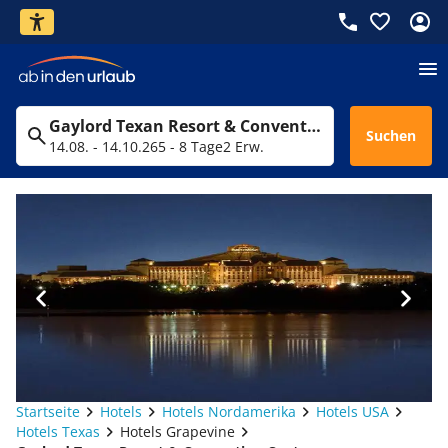
Gaylord Texan Resort & Convention Center
Suchen
14.08. - 14.10.26
5 - 8 Tage
2 Erw.
Startseite
Hotels
Hotels Nordamerika
Hotels USA
Hotels Texas
Hotels Grapevine