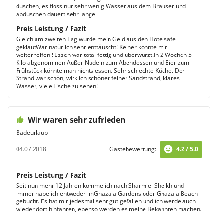
duschen, es floss nur sehr wenig Wasser aus dem Brauser und
abduschen dauert sehr lange
Preis Leistung / Fazit
Gleich am zweiten Tag wurde mein Geld aus den Hotelsafe
geklautWar natürlich sehr enttäuscht! Keiner konnte mir
weiterhelfen ! Essen war total fettig und überwürzt.In 2 Wochen 5
Kilo abgenommen Außer Nudeln zum Abendessen und Eier zum
Frühstück könnte man nichts essen. Sehr schlechte Küche. Der
Strand war schön, wirklich schöner feiner Sandstrand, klares
Wasser, viele Fische zu sehen!
Wir waren sehr zufrieden
Badeurlaub
04.07.2018
Gästebewertung:
4.2 / 5.0
Preis Leistung / Fazit
Seit nun mehr 12 Jahren komme ich nach Sharm el Sheikh und
immer habe ich entweder imGhazala Gardens oder Ghazala Beach
gebucht. Es hat mir jedesmal sehr gut gefallen und ich werde auch
wieder dort hinfahren, ebenso werden es meine Bekannten machen.