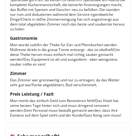
komplette Küchenmannschaft, die keinerlei Anstrengungen macht,
das Buffet mit Speisen und Geschirr neu zu befüllen. Die standen
nur rum und diskutierten während dem Service irgendwelche
Dinge!Check in okDie Zimmerreinigung hat sich angestrengt aus
dem total abgelebten Zimmer noch das beste und sauberste heraus
zu holen
Gastronomie
Man wurde satt!An der Theke für Eier und Pfannkuchen werden
Müllreste direkt in die graue Tonne entsorgt - das ist ekelhaft!Um
diese Theke herum muss einfach mal richtig sauber gemacht
werden!Das Equipment ist alt und ausgedient - aber wenigstens
sauber sollte es sein!
Zimmer
Das Zimmer war grenzwertig und nur zu ertragen, da das Wetter
sehr gut war!Farbe abgeblättert, Bad verschimmelt,
Preis Leistung / Fazit
Man merkt das einfach Geld zum Renovieren fehlt!Das Hotel hat
seine besten Tage hinter sich und muss dringend renoviert
werden.Dem Personal muss bewußt gemacht werden, dass ihre
Existenz auf dem Spiel steht und der Kunde/Gast König sein muss!