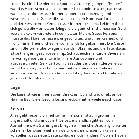
Leider ist die Krise hier nicht spurlos vorüber gegangen. "Früher"
war das Hotel schon alt, nicht immer funktionierte alles, das essen
war so lala, aber es war immer sauber, hatte überwiegend
westeuropäische Gäste, die Tauchbasis am Hotel war fantastisch,
und der Service vom Personal war immer exzellent. Leider haben
sich genau die vier letzten Dinge, die eigentlich nicht messbar Geld
kosten, extrem verändert in den letzten Malen. Gutes Personal
musste das Hotel verlassen, ungeschultes, unaufmerksames und
nicht immer freundliches Personal ist dafür gekommen. Die Gäste
sind mittlerweile überwiegend aus der Ukraine, und die Tauchbasis
ist seit langem geschlossen (Tip: Schaut euch mal Circle Divers an,
hervorragende Basis, tolle familiäre Atmosphäre und
ausgezeichneter Service!) Somit lässt der Service mittlerweile zu
wünschen übrig, was kombiniert mit den bereits seit Jahren
verschlechterten Missständen dazu führt, dass wir nicht mehr so
gern dort Urlaub machen.
Lage
Die Lage ist wie immer super. Direkt am Strand, und direkt an der
Naama Bay. Viele Geschäfte sind jedoch mittlerweile geschlossen.
Service
Alles geht wesentlich mühsamer, Personal ist zum großen Teil
ungeschult und unmotiviert. Selbstverständlich gibt es noch
Ausnahmen. Als Stammgast kriegt man manche Unzulänglichkeiten
schneller behoben, weil man weiß, wie's geht, aber ich kann mir
vorstellen, dass neue Gäste so das ein oder andere Problem haben