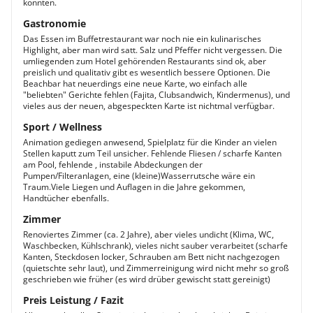
könnten.
Gastronomie
Das Essen im Buffetrestaurant war noch nie ein kulinarisches
Highlight, aber man wird satt. Salz und Pfeffer nicht vergessen. Die
umliegenden zum Hotel gehörenden Restaurants sind ok, aber
preislich und qualitativ gibt es wesentlich bessere Optionen. Die
Beachbar hat neuerdings eine neue Karte, wo einfach alle
"beliebten" Gerichte fehlen (Fajita, Clubsandwich, Kindermenus), und
vieles aus der neuen, abgespeckten Karte ist nichtmal verfügbar.
Sport / Wellness
Animation gediegen anwesend, Spielplatz für die Kinder an vielen
Stellen kaputt zum Teil unsicher. Fehlende Fliesen / scharfe Kanten
am Pool, fehlende , instabile Abdeckungen der
Pumpen/Filteranlagen, eine (kleine)Wasserrutsche wäre ein
Traum.Viele Liegen und Auflagen in die Jahre gekommen,
Handtücher ebenfalls.
Zimmer
Renoviertes Zimmer (ca. 2 Jahre), aber vieles undicht (Klima, WC,
Waschbecken, Kühlschrank), vieles nicht sauber verarbeitet (scharfe
Kanten, Steckdosen locker, Schrauben am Bett nicht nachgezogen
(quietschte sehr laut), und Zimmerreinigung wird nicht mehr so groß
geschrieben wie früher (es wird drüber gewischt statt gereinigt)
Preis Leistung / Fazit