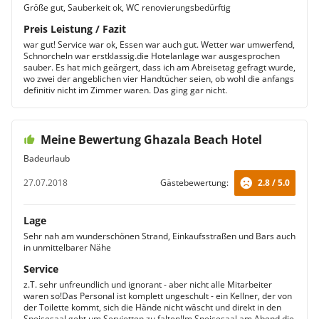
Größe gut, Sauberkeit ok, WC renovierungsbedürftig
Preis Leistung / Fazit
war gut! Service war ok, Essen war auch gut. Wetter war umwerfend,
Schnorcheln war erstklassig.die Hotelanlage war ausgesprochen
sauber. Es hat mich geärgert, dass ich am Abreisetag gefragt wurde,
wo zwei der angeblichen vier Handtücher seien, ob wohl die anfangs
definitiv nicht im Zimmer waren. Das ging gar nicht.
Meine Bewertung Ghazala Beach Hotel
Badeurlaub
27.07.2018
Gästebewertung:
2.8 / 5.0
Lage
Sehr nah am wunderschönen Strand, Einkaufsstraßen und Bars auch
in unmittelbarer Nähe
Service
z.T. sehr unfreundlich und ignorant - aber nicht alle Mitarbeiter
waren so!Das Personal ist komplett ungeschult - ein Kellner, der von
der Toilette kommt, sich die Hände nicht wäscht und direkt in den
Speisesaal geht um Servietten zu falten!Im Speisesaal am Abend die