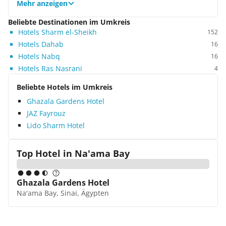
Dafür muss ich das Personal lobend erwähnen,
Mehr anzeigen
man fühlte sich durch die kleinen Nettigkeiten
richtig wohl. Das Essensangebot empfand ich als
Beliebte Destinationen im Umkreis
Hotels Sharm el-Sheikh
sehr einfach und teilweise phantasielos. Im Urlaub
152
hätte ich mir schon die ein oder andere
Hotels Dahab
16
Abwechslung gewünscht. Fazit: Hotel für Leute mit
Hotels Nabq
16
etwas geringeren Ansprüchen.
Hotels Ras Nasrani
4
Beliebte Hotels im Umkreis
Ghazala Gardens Hotel
JAZ Fayrouz
Lido Sharm Hotel
Top Hotel in
Na'ama Bay
Ghazala Gardens Hotel
Na'ama Bay, Sinai, Ägypten