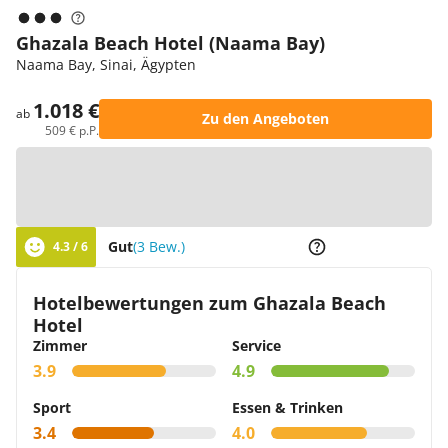
Ghazala Beach Hotel (Naama Bay)
Naama Bay, Sinai, Ägypten
1.018 €
ab
Zu den Angeboten
509 € p.P.
Zur Karte
Gut
(3 Bew.)
4.3 / 6
Hotelbewertungen zum Ghazala Beach
Hotel
Zimmer
Service
3.9
4.9
Sport
Essen & Trinken
3.4
4.0