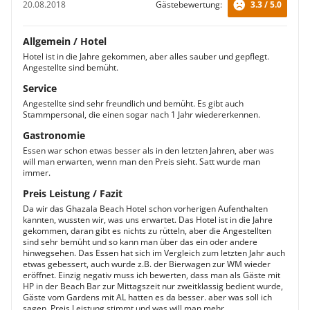
20.08.2018
Gästebewertung:
3.3 / 5.0
Allgemein / Hotel
Hotel ist in die Jahre gekommen, aber alles sauber und gepflegt.
Angestellte sind bemüht.
Service
Angestellte sind sehr freundlich und bemüht. Es gibt auch
Stammpersonal, die einen sogar nach 1 Jahr wiedererkennen.
Gastronomie
Essen war schon etwas besser als in den letzten Jahren, aber was
will man erwarten, wenn man den Preis sieht. Satt wurde man
immer.
Preis Leistung / Fazit
Da wir das Ghazala Beach Hotel schon vorherigen Aufenthalten
kannten, wussten wir, was uns erwartet. Das Hotel ist in die Jahre
gekommen, daran gibt es nichts zu rütteln, aber die Angestellten
sind sehr bemüht und so kann man über das ein oder andere
hinwegsehen. Das Essen hat sich im Vergleich zum letzten Jahr auch
etwas gebessert, auch wurde z.B. der Bierwagen zur WM wieder
eröffnet. Einzig negativ muss ich bewerten, dass man als Gäste mit
HP in der Beach Bar zur Mittagszeit nur zweitklassig bedient wurde,
Gäste vom Gardens mit AL hatten es da besser. aber was soll ich
sagen, Preis Leistung stimmt und was will man mehr