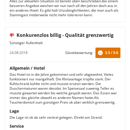
Alles zur aktuellen Situation ist bereits oben beschrieben.Bei einem
besseren Angebot weichen wir nun nach all den Jahren doch aus in
ein anderes Hotel. Es gibt halt Unzulänglichkeiten, die man auch als
Stammgast mittlerweile nicht mehr tolerieren kann.
Konkurenzlos billig - Qualität grenzwertig
Sonstiger Aufenthalt
24.08.2018
Gästebewertung:
3.3 / 5.0
Allgemein / Hotel
Das Hotel ist in die Jahre gekommen und sehr abgewohnt. Vieles
funktioniert nur mangelhaft. Die Klimaanlage tropfte stark. Der
Kühlschrank kühlte nicht und musste ersetzt werden. Die
Duscharmaturen waren desolat. Im Speisesaal zuwenig Teller es
musste gewartet werden bis welche gespült waren. Das Essen war
immer das gleiche obwohl es anderen Namen hatte.Als
Taucherdomizil zum günstigen Preis ok aber wirklich grenzwertig.
Lage
Die Lage ist ok da sehr zentral gelegen. Direkt am Strand.
Service