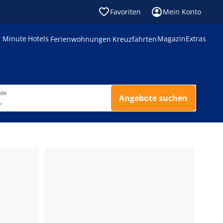
Favoriten
Mein Konto
t Minute
Hotels
Magazin
Extras
Ferienwohnungen
Kreuzfahrten
nde
Angebote suchen
.