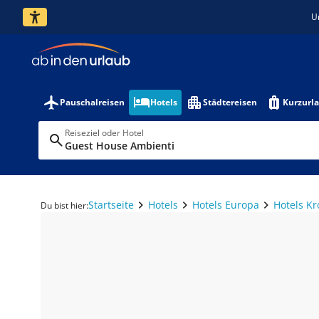
U
Pauschalreisen
Hotels
Städtereisen
Kurzurl
Reiseziel oder Hotel
Guest House Ambienti
Startseite
Hotels
Hotels Europa
Hotels Kr
Du bist hier: