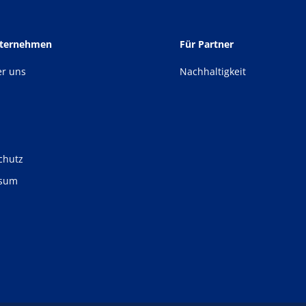
nternehmen
Für Partner
er uns
Nachhaltigkeit
chutz
ssum