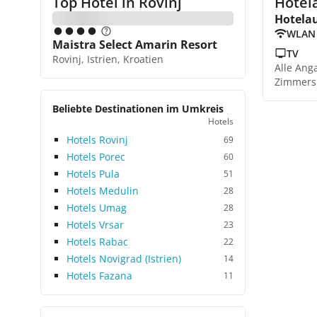
Top Hotel in
Rovinj
Hotel
Hotela
WLAN
Maistra Select Amarin Resort
TV
Rovinj, Istrien, Kroatien
Alle Ang
Zimmers
Beliebte Destinationen im Umkreis
Hotels
Hotels Rovinj
69
Hotels Porec
60
Hotels Pula
51
Hotels Medulin
28
Hotels Umag
28
Hotels Vrsar
23
Hotels Rabac
22
Hotels Novigrad (Istrien)
14
Hotels Fazana
11