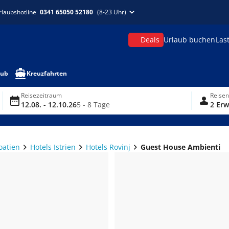
rlaubshotline
0341 65050 52180
(8-23 Uhr)
Deals
Urlaub buchen
Las
aub
Kreuzfahrten
Reisezeitraum
Reise
12.08. - 12.10.26
5 - 8 Tage
2 Erw
oatien
Hotels Istrien
Hotels Rovinj
Guest House Ambienti