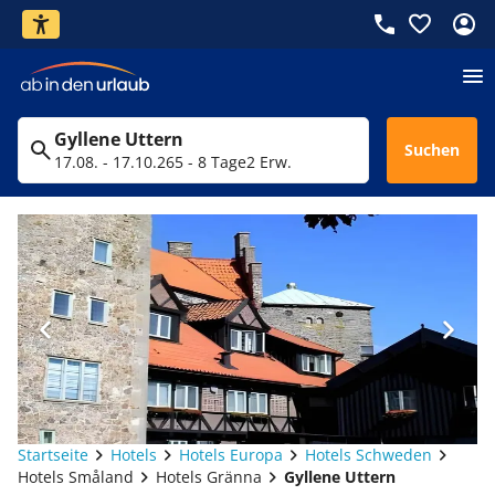
Gyllene Uttern
Suchen
17.08. - 17.10.26
5 - 8 Tage
2 Erw.
Startseite
Hotels
Hotels Europa
Hotels Schweden
Hotels Småland
Hotels Gränna
Gyllene Uttern