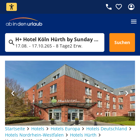
H+ Hotel Köln Hürth by Sunday Hotels
Suchen
17.08. - 17.10.26
5 - 8 Tage
2 Erw.
Startseite
Hotels
Hotels Europa
Hotels Deutschland
Hotels Nordrhein-Westfalen
Hotels Hürth