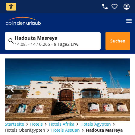
Hadouta Masreya
Suchen
14.08. - 14.10.26
5 - 8 Tage
2 Erw.
Startseite
Hotels
Hotels Afrika
Hotels Ägypten
Hotels Oberägypten
Hotels Assuan
Hadouta Masreya