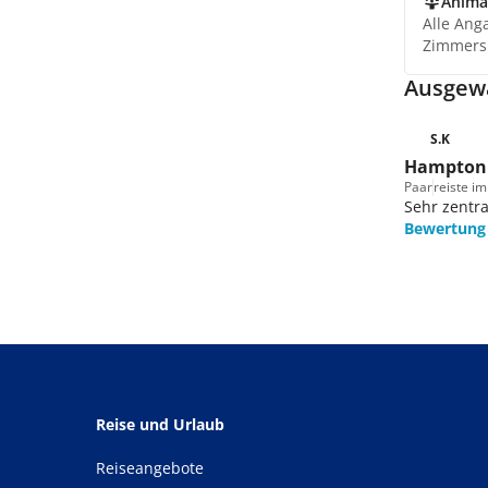
Anima
Alle Ang
Zimmers
Ausgewä
S.K
Hampton 
Paar
reiste im
Sehr zentra
Bewertung
Reise und Urlaub
Reiseangebote