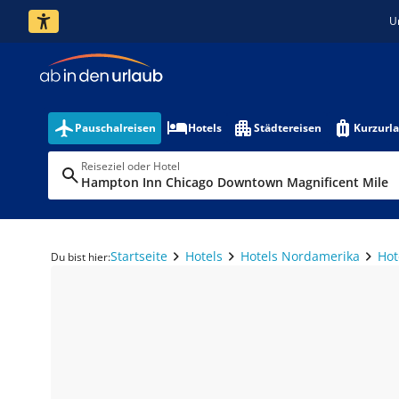
U
Pauschalreisen
Hotels
Städtereisen
Kurzurl
Reiseziel oder Hotel
Hampton Inn Chicago Downtown Magnificent Mile
Startseite
Hotels
Hotels Nordamerika
Hot
Du bist hier: