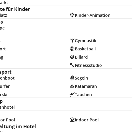
arkt
e für Kinder
latz
Kinder-Animation
ss
ge
s
Gymnastik
ort
Basketball
ng
Billard
Fitnessstudio
sport
enboot
Segeln
urfen
Katamaran
rski
Tauchen
p
enhotel
or Pool
Indoor Pool
altung im Hotel