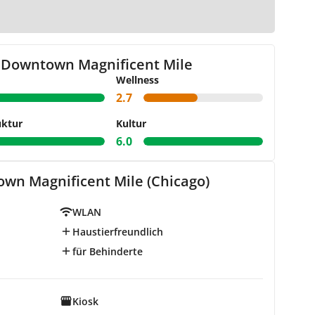
arte
 Downtown Magnificent Mile
Wellness
2.7
uktur
Kultur
6.0
wn Magnificent Mile (Chicago)
WLAN
Haustierfreundlich
für Behinderte
Kiosk