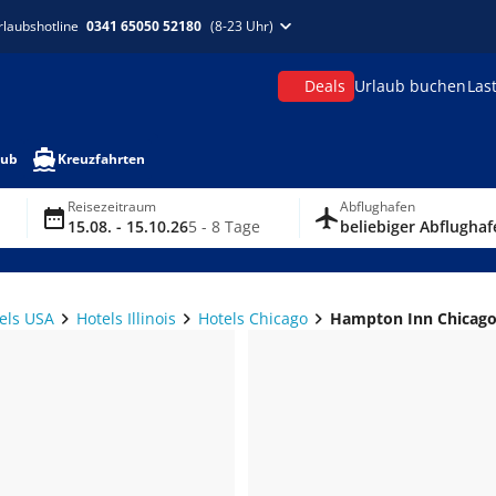
rlaubshotline
0341 65050 52180
(8-23 Uhr)
Deals
Urlaub buchen
Las
aub
Kreuzfahrten
Reisezeitraum
Abflughafen
15.08. - 15.10.26
5 - 8 Tage
beliebiger Abflughaf
els USA
Hotels Illinois
Hotels Chicago
Hampton Inn Chicago