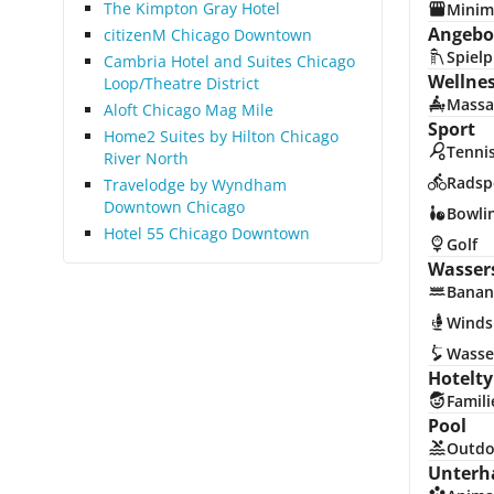
The Kimpton Gray Hotel
Minim
Angebot
citizenM Chicago Downtown
Spielp
Cambria Hotel and Suites Chicago
Wellne
Loop/Theatre District
Massa
Aloft Chicago Mag Mile
Sport
Home2 Suites by Hilton Chicago
Tenni
River North
Radsp
Travelodge by Wyndham
Downtown Chicago
Bowli
Hotel 55 Chicago Downtown
Golf
Wasser
Banan
Winds
Wasse
Hotelty
Famili
Pool
Outdo
Unterh