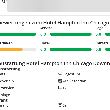
Zur K
bewertungen zum Hotel Hampton Inn Chicago
Service
Lage
6.0
6.0
Trinken
Hotel
Infrastr
6.0
6.0
austattung Hotel Hampton Inn Chicago Downto
usstattung
latz
Liegestuhl
dverleih
24h Rezeption
rservice
TV
anlage
rant
urant
Bar