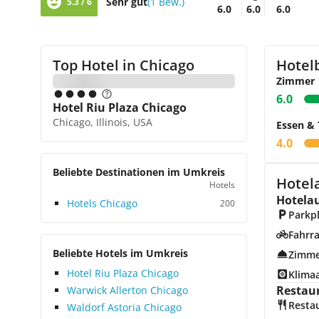
Sehr gut
(1 Bew.)
5.3 / 6
6.0
6.0
6.0
Top Hotel in
Chicago
Hotel
Zimmer
6.0
Hotel Riu Plaza Chicago
Chicago, Illinois, USA
Essen & 
4.0
Beliebte Destinationen im Umkreis
Hotel
Hotels
Hotela
Hotels Chicago
200
Parkp
Fahrra
Beliebte Hotels im Umkreis
Zimme
Hotel Riu Plaza Chicago
Klima
Restau
Warwick Allerton Chicago
Resta
Waldorf Astoria Chicago