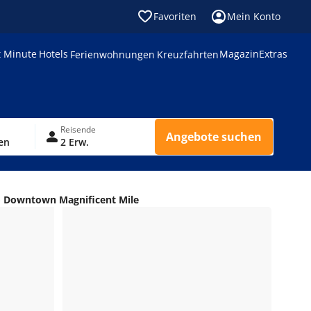
Favoriten
Mein Konto
t Minute
Hotels
Magazin
Extras
Ferienwohnungen
Kreuzfahrten
Reisende
Angebote suchen
en
2 Erw.
 Downtown Magnificent Mile