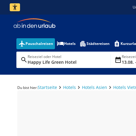
U
Pauschalreisen
Hotels
Städtereisen
Kurzurl
Reiseziel oder Hotel
Reiseze
Happy Life Green Hotel
13.08. 
Startseite
Hotels
Hotels Asien
Hotels Vie
Du bist hier: