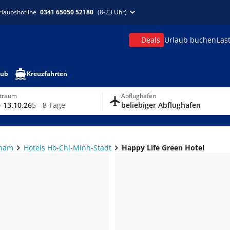
rlaubshotline
0341 65050 52180
(8-23 Uhr)
Deals
Urlaub buchen
Las
aub
Kreuzfahrten
itraum
Abflughafen
- 13.10.26
5 - 8 Tage
beliebiger Abflughafen
tnam
Hotels Ho-Chi-Minh-Stadt
Happy Life Green Hotel