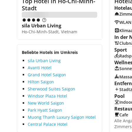
Top Hotel in
Ho-Chi-Minh-
Hotel
Stadt
Hotela
Zimme
WLAN
sila Urban Living
Klima
Ho-Chi-Minh-Stadt, Vietnam
In der 
Clubn
Sport
Beliebte Hotels im Umkreis
Radsp
sila Urban Living
Wellne
Avanti Hotel
Sonne
Grand Hotel Saigon
Massa
Hilton Saigon
Entfer
Sherwood Suites Saigon
Stadt
Pool
Windsor Plaza Hotel
Indoo
New World Saigon
Restau
Park Hyatt Saigon
Cafe
Muong Thanh Luxury Saigon Hotel
Alle Ang
Central Palace Hotel
Zimmers