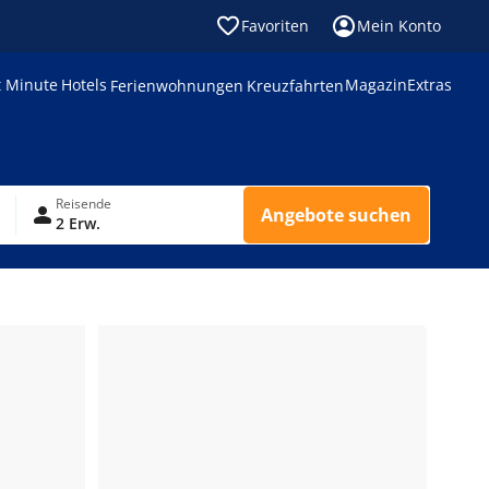
Favoriten
Mein Konto
t Minute
Hotels
Magazin
Extras
Ferienwohnungen
Kreuzfahrten
Reisende
Angebote suchen
2 Erw.