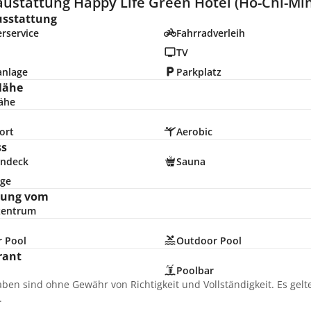
austattung Happy Life Green Hotel (Ho-Chi-Min
usstattung
rservice
Fahrradverleih
TV
anlage
Parkplatz
Nähe
ähe
ort
Aerobic
ss
ndeck
Sauna
ge
nung vom
zentrum
r Pool
Outdoor Pool
rant
Poolbar
aben sind ohne Gewähr von Richtigkeit und Vollständigkeit. Es gel
.