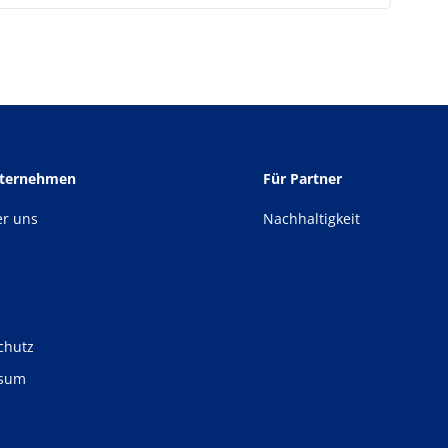
nternehmen
Für Partner
er uns
Nachhaltigkeit
chutz
ssum