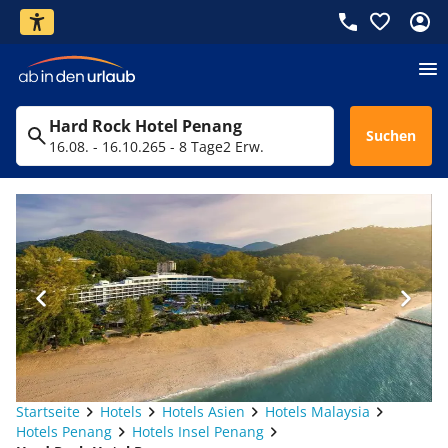
Hard Rock Hotel Penang
Suchen
16.08. - 16.10.26
5 - 8 Tage
2 Erw.
Startseite
Hotels
Hotels Asien
Hotels Malaysia
Hotels Penang
Hotels Insel Penang