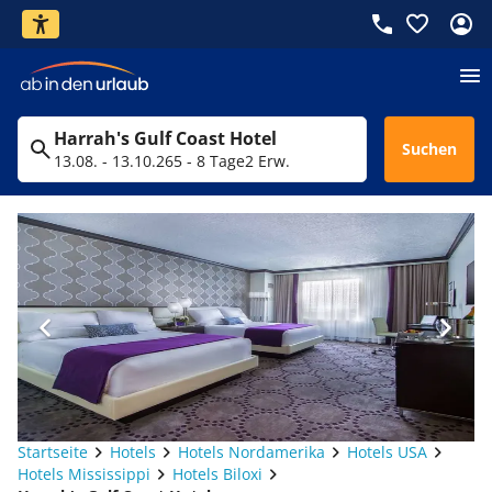
Harrah's Gulf Coast Hotel
Suchen
13.08. - 13.10.26
5 - 8 Tage
2 Erw.
Startseite
Hotels
Hotels Nordamerika
Hotels USA
Hotels Mississippi
Hotels Biloxi