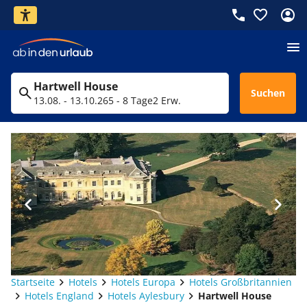
Hartwell House
Suchen
13.08. - 13.10.26
5 - 8 Tage
2 Erw.
Startseite
Hotels
Hotels Europa
Hotels Großbritannien
Hotels England
Hotels Aylesbury
Hartwell House