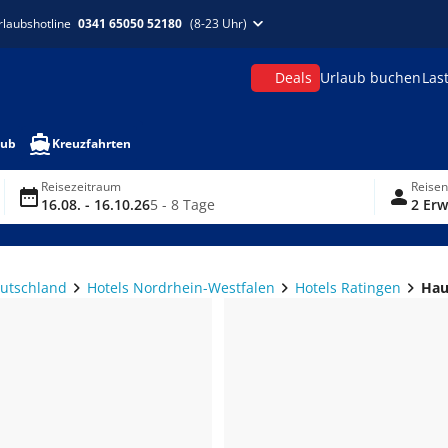
rlaubshotline
0341 65050 52180
(8-23 Uhr)
Deals
Urlaub buchen
Las
aub
Kreuzfahrten
Reisezeitraum
Reise
16.08. - 16.10.26
5 - 8 Tage
2 Erw
eutschland
Hotels Nordrhein-Westfalen
Hotels Ratingen
Hau