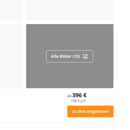
Alle Bilder (10)
396 €
ab
198 € p.P.
Zu den Angeboten