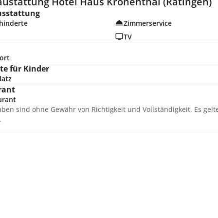
austattung Hotel Haus Kronenthal (Ratingen)
usstattung
hinderte
Zimmerservice
TV
ort
e für Kinder
latz
rant
urant
aben sind ohne Gewähr von Richtigkeit und Vollständigkeit. Es gel
.