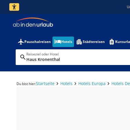
U
Pauschalreisen
Hotels
Städtereisen
Kurzurl
Reiseziel oder Hotel
Haus Kronenthal
Startseite
Hotels
Hotels Europa
Hotels D
Du bist hier: