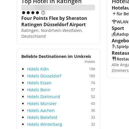
Top Hotel in
Ratingen
Hotel
Hotela
für Be
Four Points Flex by Sheraton
WLAN
Ratingen Düsseldorf Airport
Sport
Ratingen, Nordrhein-Westfalen,
Radsp
Deutschland
Angebot
Spielp
Restau
Beliebte Destinationen im Umkreis
Resta
Hotels
Alle Ang
Hotels Köln
194
Zimmers
Hotels Düsseldorf
183
Hotels Essen
74
Hotels Bonn
57
Hotels Dortmund
52
Hotels Münster
43
Hotels Aachen
36
Hotels Bielefeld
33
Hotels Winterberg
32