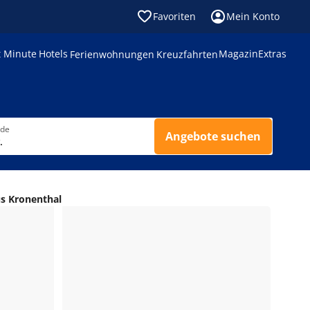
Favoriten
Mein Konto
t Minute
Hotels
Magazin
Extras
Ferienwohnungen
Kreuzfahrten
nde
Angebote suchen
.
s Kronenthal