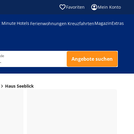
Favoriten
Mein Konto
t Minute
Hotels
Magazin
Extras
Ferienwohnungen
Kreuzfahrten
nde
Angebote suchen
.
Haus Seeblick