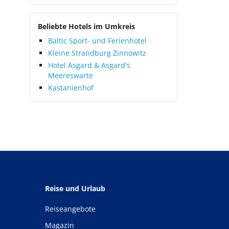
Beliebte Hotels im Umkreis
Baltic Sport- und Ferienhotel
Kleine Strandburg Zinnowitz
Hotel Asgard & Asgard's
Meereswarte
Kastanienhof
Reise und Urlaub
Reiseangebote
Magazin