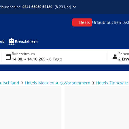
rlaubshotline
0341 65050 52180
(8-23 Uhr)
Deals
Urlaub buchen
Las
aub
Kreuzfahrten
Reisezeitraum
Reise
14.08. - 14.10.26
5 - 8 Tage
2 Erw
eutschland
Hotels Mecklenburg-Vorpommern
Hotels Zinnowitz