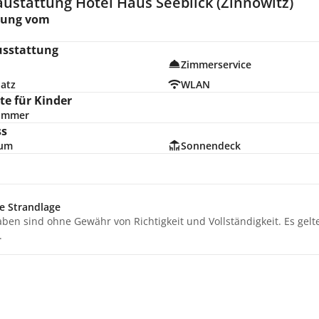
ustattung Hotel Haus Seeblick (Zinnowitz)
nung vom
usstattung
Zimmerservice
latz
WLAN
e für Kinder
zimmer
ss
ium
Sonnendeck
n
e Strandlage
aben sind ohne Gewähr von Richtigkeit und Vollständigkeit. Es gel
.