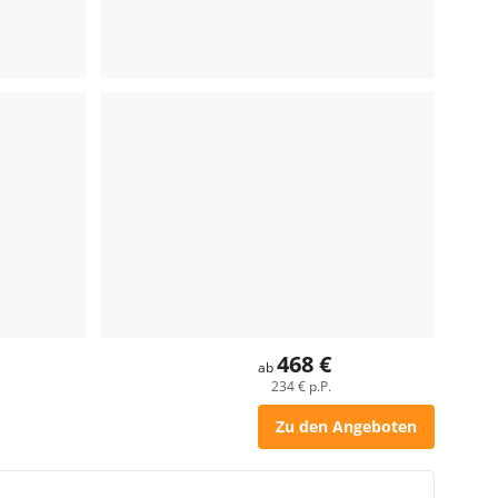
468 €
ab
234 € p.P.
Zu den Angeboten