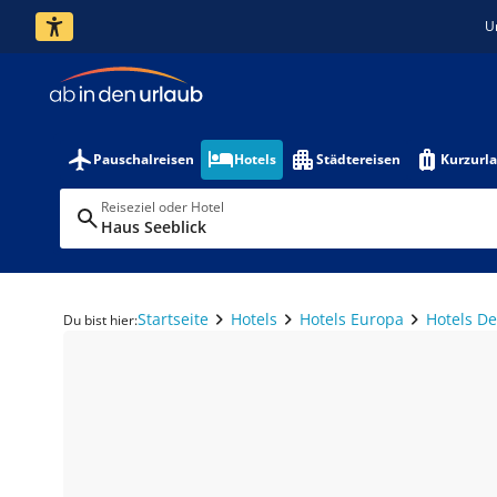
U
Pauschalreisen
Hotels
Städtereisen
Kurzurl
Reiseziel oder Hotel
Haus Seeblick
Startseite
Hotels
Hotels Europa
Hotels D
Du bist hier: