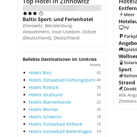
Top Hotel in
Zinnowitz
Hotela
Entfer
Meer
Baltic Sport- und Ferienhotel
Hotela
Zinnowitz, Mecklenburg-
TV
Vorpommern, Insel Usedom, Ostsee
Parkp
(Deutschland), Deutschland
Angebot
Spiel
Wellne
Beliebte Destinationen im Umkreis
Solar
Hotels
Sport
Hotels Binz
42
Reite
Hotels Ostseebad Kühlungsborn
40
Strand
Hotels Rostock
35
Direkt
Hotels Stralsund
24
Alle Ang
Zimmers
Hotels Warnemünde
22
Hotels Wismar
20
Hotels Schwerin
18
Hotels Ostseebad Ahlbeck
16
Hotels Ostseebad Boltenhagen
14