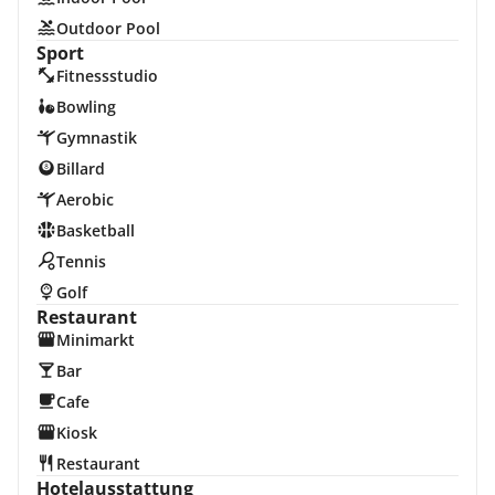
Outdoor Pool
Sport
Fitnessstudio
Bowling
Gymnastik
Billard
Aerobic
Basketball
Tennis
Golf
Restaurant
Minimarkt
Bar
Cafe
Kiosk
Restaurant
Hotelausstattung