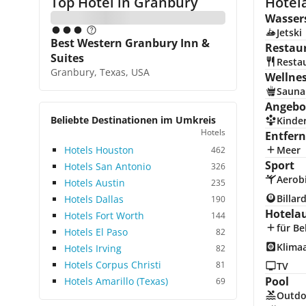
Top Hotel in
Granbury
Hotel
Wasser
Jetski
Best Western Granbury Inn &
Restau
Suites
Resta
Granbury, Texas, USA
Wellne
Sauna
Angebot
Beliebte Destinationen im Umkreis
Kinde
Hotels
Entfer
Hotels Houston
Meer
462
Sport
Hotels San Antonio
326
Aerob
Hotels Austin
235
Billar
Hotels Dallas
190
Hotela
Hotels Fort Worth
144
für Be
Hotels El Paso
82
Klima
Hotels Irving
82
Hotels Corpus Christi
81
TV
Pool
Hotels Amarillo (Texas)
69
Outdo