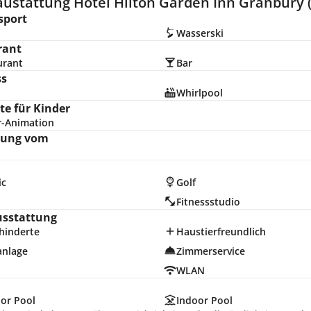
austattung Hotel Hilton Garden Inn Granbury 
sport
Wasserski
rant
urant
Bar
ss
Whirlpool
e für Kinder
r-Animation
nung vom
ic
Golf
d
Fitnessstudio
usstattung
hinderte
Haustierfreundlich
anlage
Zimmerservice
WLAN
or Pool
Indoor Pool