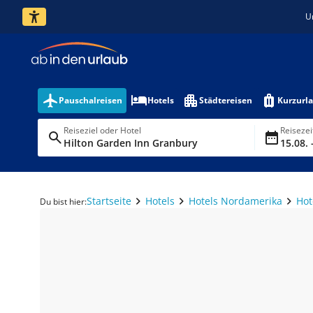
U
Pauschalreisen
Hotels
Städtereisen
Kurzurl
Reiseziel oder Hotel
Reiseze
Hilton Garden Inn Granbury
15.08. 
Startseite
Hotels
Hotels Nordamerika
Hot
Du bist hier: