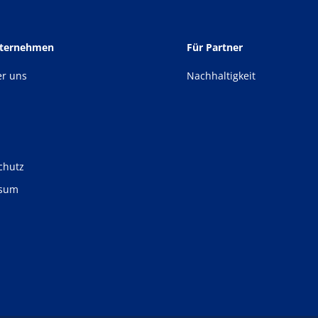
nternehmen
Für Partner
er uns
Nachhaltigkeit
chutz
ssum