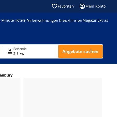
Favoriten
Mein Konto
t Minute
Hotels
Magazin
Extras
Ferienwohnungen
Kreuzfahrten
Reisende
Angebote suchen
2 Erw.
ranbury