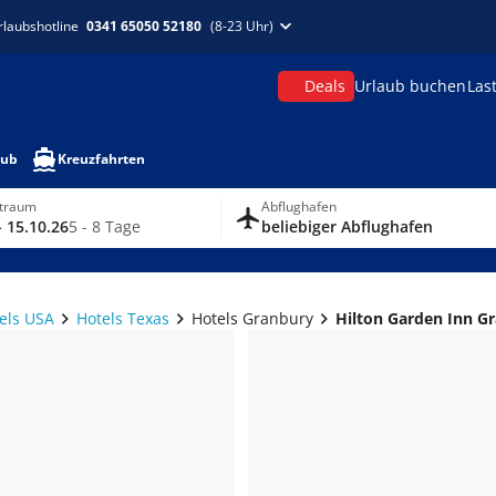
rlaubshotline
0341 65050 52180
(8-23 Uhr)
Deals
Urlaub buchen
Las
aub
Kreuzfahrten
itraum
Abflughafen
- 15.10.26
5 - 8 Tage
beliebiger Abflughafen
els USA
Hotels Texas
Hotels Granbury
Hilton Garden Inn G