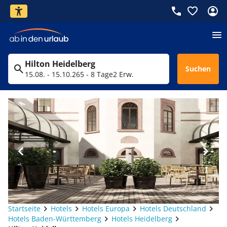
Hilton Heidelberg
Suchen
15.08. - 15.10.26
5 - 8 Tage
2 Erw.
Startseite
Hotels
Hotels Europa
Hotels Deutschland
Hotels Baden-Württemberg
Hotels Heidelberg