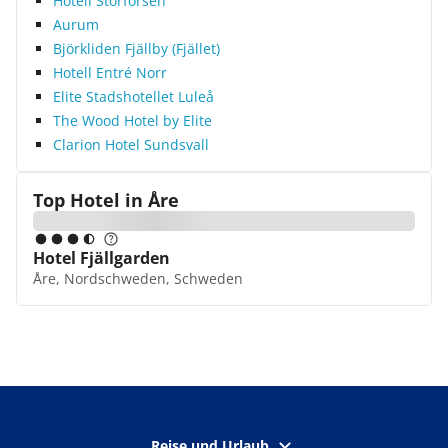
Hotell Storforsen
Aurum
Björkliden Fjällby (Fjället)
Hotell Entré Norr
Elite Stadshotellet Luleå
The Wood Hotel by Elite
Clarion Hotel Sundsvall
Top Hotel in
Åre
Hotel Fjällgarden
Åre, Nordschweden, Schweden
Reise und Urlaub