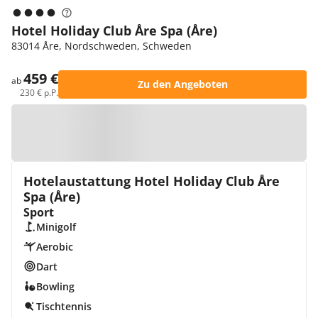
Hotel Holiday Club Åre Spa (Åre)
83014 Åre, Nordschweden, Schweden
459 €
ab
Zu den Angeboten
230 € p.P.
Zur Karte
Hotelaustattung Hotel Holiday Club Åre
Spa (Åre)
Sport
Minigolf
Aerobic
Dart
Bowling
Tischtennis