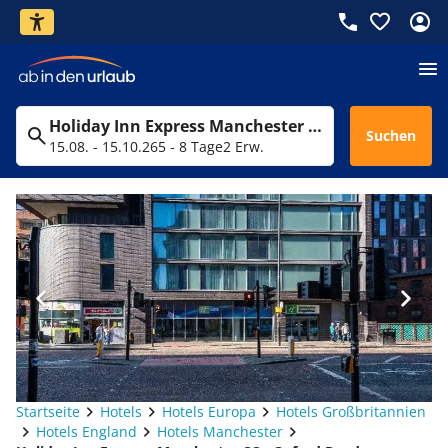
Holiday Inn Express Manchester CC - Oxford Road
Suchen
15.08. - 15.10.26
5 - 8 Tage
2 Erw.
Startseite
Hotels
Hotels Europa
Hotels Großbritannien
Hotels England
Hotels Manchester