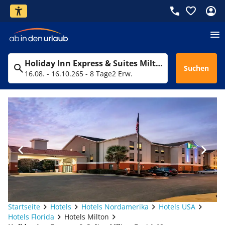
Holiday Inn Express & Suites Milton East I-10
Suchen
16.08. - 16.10.26
5 - 8 Tage
2 Erw.
Startseite
Hotels
Hotels Nordamerika
Hotels USA
Hotels Florida
Hotels Milton