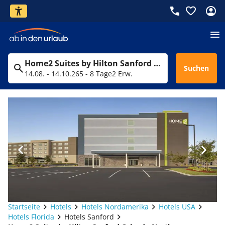
Home2 Suites by Hilton Sanford Orlando North
Suchen
14.08. - 14.10.26
5 - 8 Tage
2 Erw.
Startseite
Hotels
Hotels Nordamerika
Hotels USA
Hotels Florida
Hotels Sanford