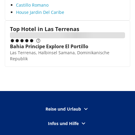
Castillo Romano
des Hotels. Hier warten zwei getrennte Schlafzimmer
und Platz für bis zu 6 Personen. 2 geräumige
House Jardin Del Caribe
Badezimmer stehen ebenfalls bereit. Erholen Sie sich in
dieser tollen Unterkunft.
Top Hotel in
Las Terrenas
Bahia Principe Explore El Portillo
Las Terrenas, Halbinsel Samana, Dominikanische
Republik
Reise und Urlaub
Infos und Hilfe