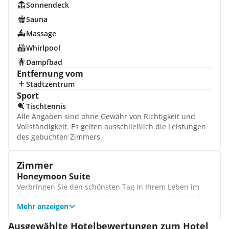
Sonnendeck
Sauna
Massage
Whirlpool
Dampfbad
Entfernung vom
Stadtzentrum
Sport
Tischtennis
Alle Angaben sind ohne Gewähr von Richtigkeit und
Vollständigkeit. Es gelten ausschließlich die Leistungen
des gebuchten Zimmers.
Zimmer
Honeymoon Suite
Verbringen Sie den schönsten Tag in Ihrem Leben im
Paradies und buchen die Honeymoon Suite des Hotels.
Mehr anzeigen
Hier genießen Sie die Zweisamkeit und die tolle
Ausstattung der Unterkunft. Lassen Sie den Tag bei
Ausgewählte Hotelbewertungen zum Hotel
einem guten Glas Wein ausklingen.