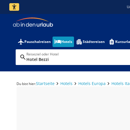
U
Pauschalreisen
Hotels
Städtereisen
Kurzurl
Reiseziel oder Hotel
Hotel Bezzi
Startseite
Hotels
Hotels Europa
Hotels Ita
Du bist hier: