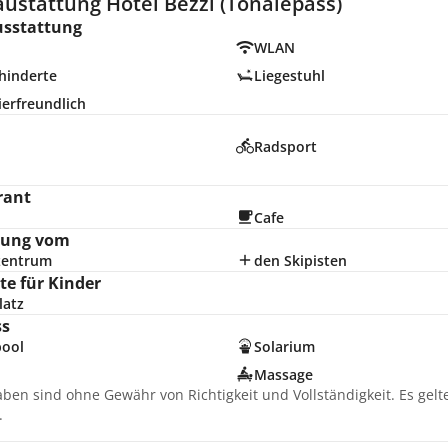
ustattung Hotel Bezzi (Tonalepass)
usstattung
WLAN
hinderte
Liegestuhl
erfreundlich
Radsport
n
rant
Cafe
nung vom
zentrum
den Skipisten
e für Kinder
latz
ss
pool
Solarium
Massage
aben sind ohne Gewähr von Richtigkeit und Vollständigkeit. Es gel
.