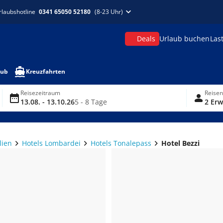
rlaubshotline
0341 65050 52180
(8-23 Uhr)
Deals
Urlaub buchen
Las
aub
Kreuzfahrten
Reisezeitraum
Reise
13.08. - 13.10.26
5 - 8 Tage
2 Erw
lien
Hotels Lombardei
Hotels Tonalepass
Hotel Bezzi