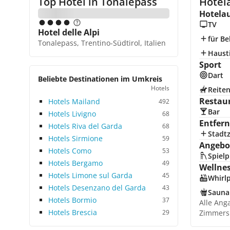
Top Hotel in
Tonalepass
Hotela
Hotela
TV
Hotel delle Alpi
für Be
Tonalepass, Trentino-Südtirol, Italien
Hausti
Sport
Dart
Beliebte Destinationen im Umkreis
Hotels
Reite
Restau
Hotels Mailand
492
Bar
Hotels Livigno
68
Entfer
Hotels Riva del Garda
68
Stadt
Hotels Sirmione
59
Angebot
Hotels Como
53
Spielp
Hotels Bergamo
49
Wellne
Hotels Limone sul Garda
45
Whirl
Hotels Desenzano del Garda
43
Sauna
Hotels Bormio
37
Alle Ang
Hotels Brescia
29
Zimmers