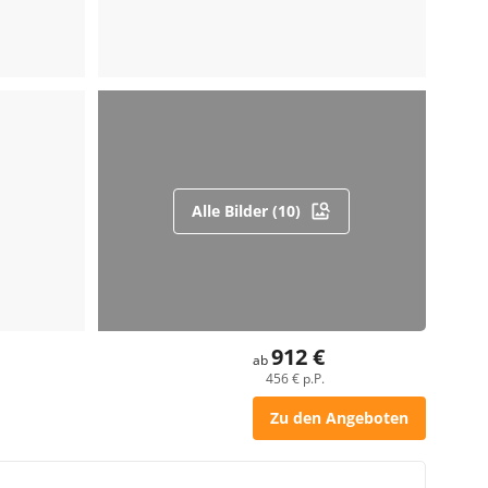
Alle Bilder (10)
912 €
ab
456 € p.P.
Zu den Angeboten