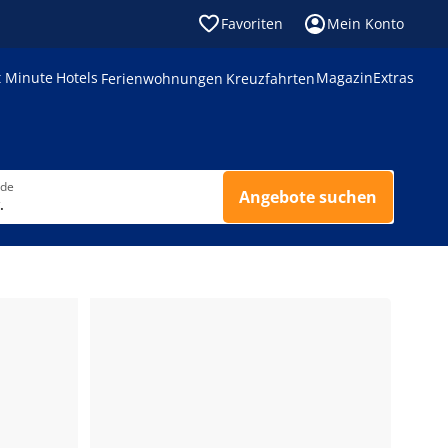
Favoriten
Mein Konto
t Minute
Hotels
Magazin
Extras
Ferienwohnungen
Kreuzfahrten
nde
Angebote suchen
.