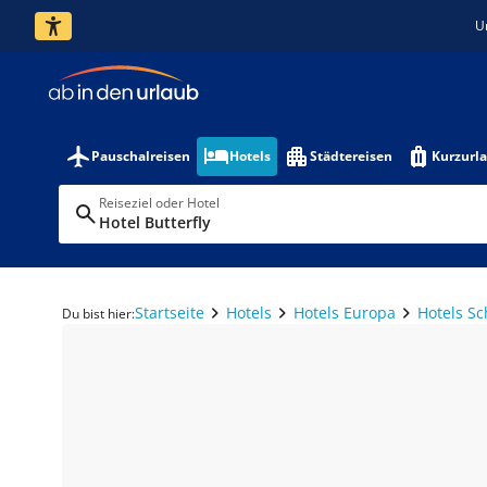
U
Pauschalreisen
Hotels
Städtereisen
Kurzurl
Reiseziel oder Hotel
Hotel Butterfly
Startseite
Hotels
Hotels Europa
Hotels S
Du bist hier: