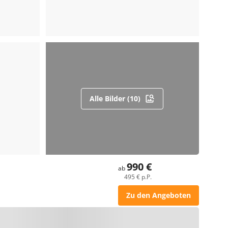
Alle Bilder (10)
990 €
ab
495 € p.P.
Zu den Angeboten