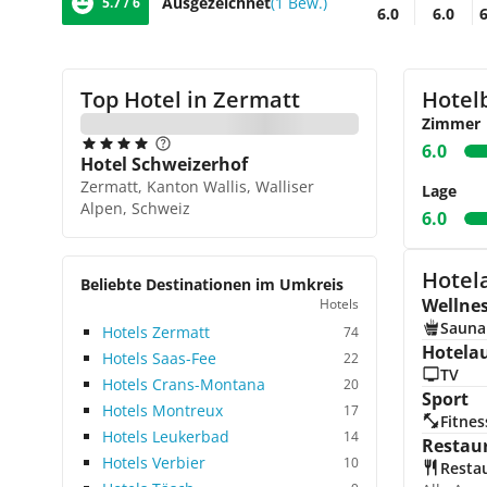
Ausgezeichnet
(1 Bew.)
5.7 / 6
6.0
6.0
6
Top Hotel in
Zermatt
Hotel
Zimmer
6.0
Hotel Schweizerhof
Zermatt, Kanton Wallis, Walliser
Lage
Alpen, Schweiz
6.0
Hotela
Beliebte Destinationen im Umkreis
Wellne
Hotels
Sauna
Hotels Zermatt
74
Hotela
Hotels Saas-Fee
22
TV
Hotels Crans-Montana
20
Sport
Hotels Montreux
17
Fitnes
Hotels Leukerbad
14
Restau
Hotels Verbier
10
Resta