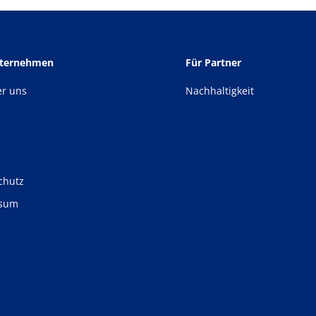
nternehmen
Für Partner
er uns
Nachhaltigkeit
chutz
ssum