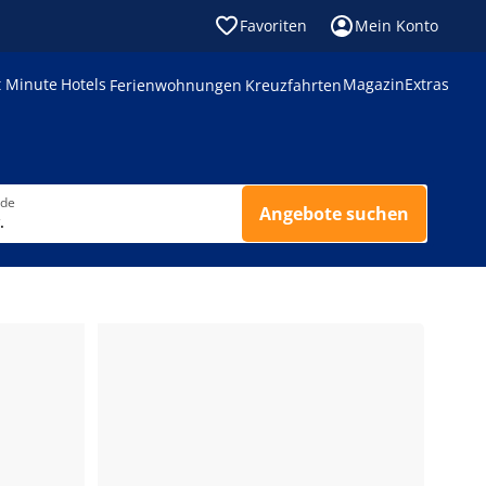
Favoriten
Mein Konto
t Minute
Hotels
Magazin
Extras
Ferienwohnungen
Kreuzfahrten
nde
Angebote suchen
.