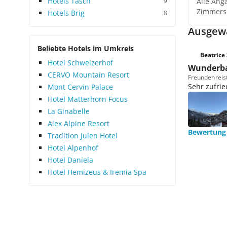
Hotels Täsch
9
Alle Ang
Zimmers
Hotels Brig
8
Ausgewä
Beliebte Hotels im Umkreis
Beatrice 
Hotel Schweizerhof
Wunderba
CERVO Mountain Resort
Freunden
reis
Sehr zufri
Mont Cervin Palace
Hotel Matterhorn Focus
La Ginabelle
Alex Alpine Resort
Bewertung
Tradition Julen Hotel
Hotel Alpenhof
Hotel Daniela
Hotel Hemizeus & Iremia Spa