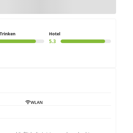
r Karte
Trinken
Hotel
5.3
WLAN