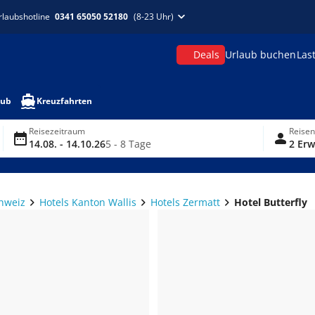
rlaubshotline
0341 65050 52180
(8-23 Uhr)
Deals
Urlaub buchen
Las
aub
Kreuzfahrten
Reisezeitraum
Reise
14.08. - 14.10.26
5 - 8 Tage
2 Erw
chweiz
Hotels Kanton Wallis
Hotels Zermatt
Hotel Butterfly