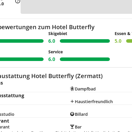
Zu
.0
bewertungen zum Hotel Butterfly
Skigebiet
Essen & 
6.0
5.0
Service
6.0
ustattung Hotel Butterfly (Zermatt)
ss
Dampfbad
usstattung
Haustierfreundlich
sstudio
Billard
rant
urant
Bar