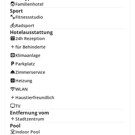
Familienhotel
Sport
Fitnessstudio
Radsport
Hotelausstattung
24h Rezeption
für Behinderte
Klimaanlage
Parkplatz
Zimmerservice
Heizung
WLAN
Haustierfreundlich
TV
Entfernung vom
Stadtzentrum
Pool
Indoor Pool