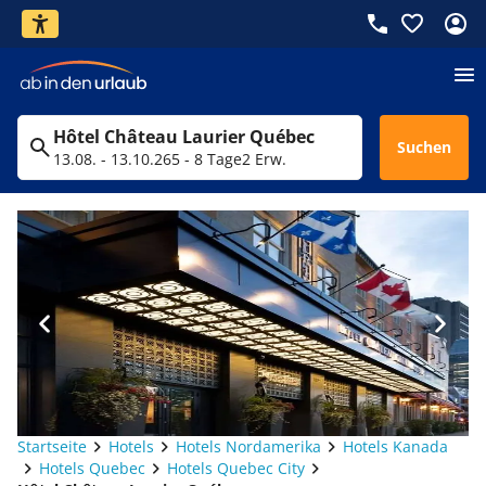
Hôtel Château Laurier Québec
Suchen
13.08. - 13.10.26
5 - 8 Tage
2 Erw.
Startseite
Hotels
Hotels Nordamerika
Hotels Kanada
Hotels Quebec
Hotels Quebec City