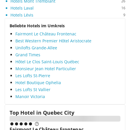
Hotels Mont Tremblant
26
Hotels Laval
16
Hotels Lévis
9
Beliebte Hotels im Umkreis
Fairmont Le Château Frontenac
Best Western Premier Hôtel Aristocrate
Unilofts Grande-Allee
Grand Times
Hôtel Le Clos Saint-Louis Québec
Monsieur Jean Hotel Particulier
Les Lofts St-Pierre
Hotel Boutique Ophelia
Les Lofts St Vallier
Manoir Victoria
Top Hotel in
Quebec City
Fairmont Le Château Frontenac