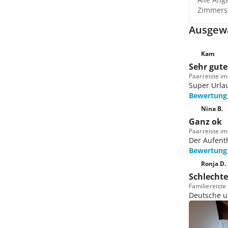
Zimmers
Ausgewä
Kam
Sehr gute
Paar
reiste im
Super Urlau
Bewertung
Nina B.
Ganz ok
Paar
reiste i
Der Aufenth
Bewertung
Ronja D.
Schlechte
Familie
reiste 
Deutsche un