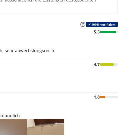
100% verifiziert
5.5
ch, sehr abwechslungsreich.
4.7
1.8
freundlich