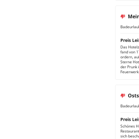
Mein
Badeurlau
Preis Lei
Das Hotelz
fand von 1
ordern, au
Sterne Ho
der Prunk 
Feuerwerk 
Osts
Badeurlau
Preis Lei
Schönes Ho
Restaurant
sich besch