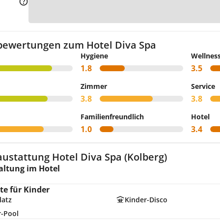
Zur
bewertungen zum Hotel Diva Spa
Hygiene
Wellnes
1.8
3.5
Zimmer
Service
3.8
3.8
Familienfreundlich
Hotel
1.0
3.4
ustattung Hotel Diva Spa (Kolberg)
altung im Hotel
e für Kinder
latz
Kinder-Disco
r-Pool