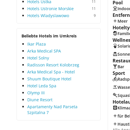
Hotels Ustka
11
Pool
Hotels Ustronie Morskie
Indoo
11
Entfer
Hotels Wladyslawowo
9
Meer
Hotelty
Famili
Beliebte Hotels im Umkreis
Wellne
Ikar Plaza
Solar
Arka Medical SPA
Sonne
Hotel Solny
Restau
Radisson Resort Kolobrzeg
Bar
Arka Medical Spa - Hotel
Sport
Shuum Boutique Hotel
Radsp
Hotel Leda Spa
Wasse
Olymp III
Squas
Diune Resort
Hotela
Apartamenty Nad Parseta
Klima
Szpitalna 7
für Be
Hausti
Alle Ang