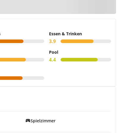
 Karte
s
Essen & Trinken
3.9
Pool
4.4
Spielzimmer