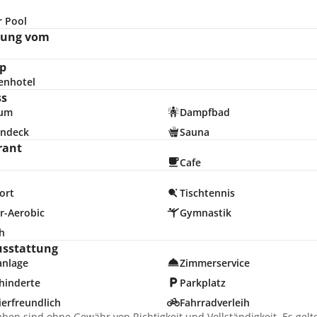
r Pool
nung vom
p
enhotel
ss
ium
Dampfbad
ndeck
Sauna
rant
Cafe
ort
Tischtennis
r-Aerobic
Gymnastik
h
usstattung
anlage
Zimmerservice
hinderte
Parkplatz
erfreundlich
Fahrradverleih
aben sind ohne Gewähr von Richtigkeit und Vollständigkeit. Es gel