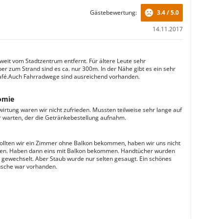
Gästebewertung:
3.4 / 5.0
14.11.2017
 weit vom Stadtzentrum entfernt. Für ältere Leute sehr
ber zum Strand sind es ca. nur 300m. In der Nähe gibt es ein sehr
fé.Auch Fahrradwege sind ausreichend vorhanden.
omie
wirtung waren wir nicht zufrieden. Mussten teilweise sehr lange auf
r warten, der die Getränkebestellung aufnahm.
ollten wir ein Zimmer ohne Balkon bekommen, haben wir uns nicht
sen. Haben dann eins mit Balkon bekommen. Handtücher wurden
ch gewechselt. Aber Staub wurde nur selten gesaugt. Ein schönes
usche war vorhanden.