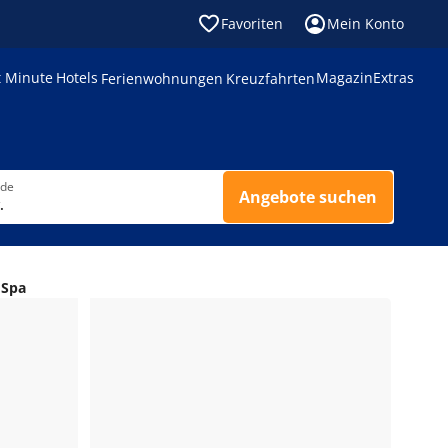
Favoriten
Mein Konto
t Minute
Hotels
Magazin
Extras
Ferienwohnungen
Kreuzfahrten
nde
Angebote suchen
.
 Spa