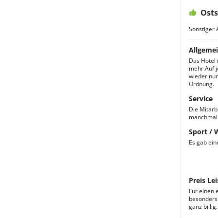
Osts
Sonstiger 
Allgemei
Das Hotel i
mehr.Auf j
wieder nur 
Ordnung.
Service
Die Mitarb
manchmal s
Sport / 
Es gab ein
Preis Lei
Für einen 
besonders 
ganz billig