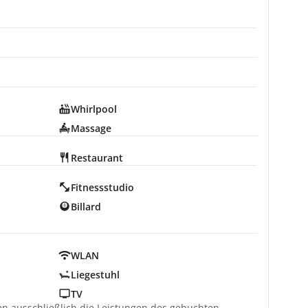
Whirlpool
Massage
Restaurant
Fitnessstudio
Billard
WLAN
Liegestuhl
TV
ten ausschließlich die Leistungen des gebuchten