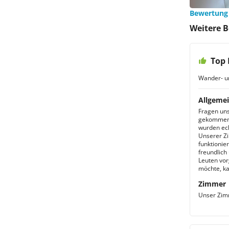
Bewertung
Weitere 
Top 
Wander- u
Allgemei
Fragen uns
gekommen s
wurden ech
Unserer Zi
funktionie
freundlich
Leuten vor
möchte, ka
Zimmer
Unser Zim