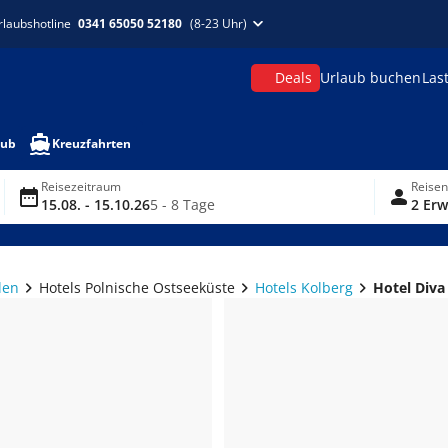
rlaubshotline
0341 65050 52180
(8-23 Uhr)
Deals
Urlaub buchen
Las
aub
Kreuzfahrten
Reisezeitraum
Reise
15.08. - 15.10.26
5 - 8 Tage
2 Erw
len
Hotels Polnische Ostseeküste
Hotels Kolberg
Hotel Diva