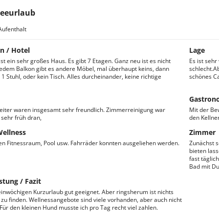
eeurlaub
Aufenthalt
n / Hotel
Lage
st ein sehr großes Haus. Es gibt 7 Etagen. Ganz neu ist es nicht
Es ist sehr
edem Balkon gibt es andere Möbel, mal überhaupt keins, dann
schlecht.A
1 Stuhl, oder kein Tisch. Alles durcheinander, keine richtige
schönes Ca
Gastron
eiter waren insgesamt sehr freundlich. Zimmerreinigung war
Mit der Be
ehr früh dran,
den Kellne
Wellness
Zimmer
en Fitnessraum, Pool usw. Fahrräder konnten ausgeliehen werden.
Zunächst s
bieten las
fast tägli
Bad mit D
stung / Fazit
einwöchigen Kurzurlaub gut geeignet. Aber ringsherum ist nichts
zu finden. Wellnessangebote sind viele vorhanden, aber auch nicht
.Für den kleinen Hund musste ich pro Tag recht viel zahlen.