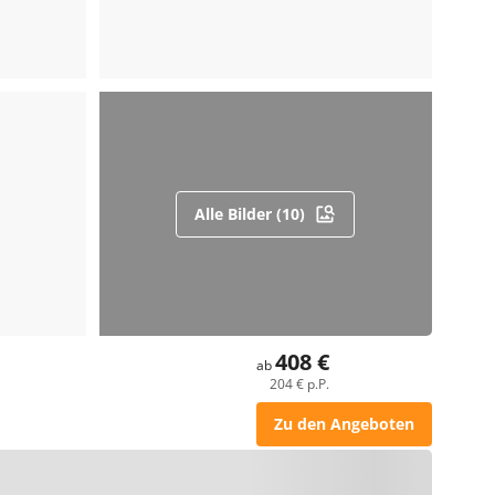
Alle Bilder (10)
408 €
ab
204 € p.P.
Zu den Angeboten