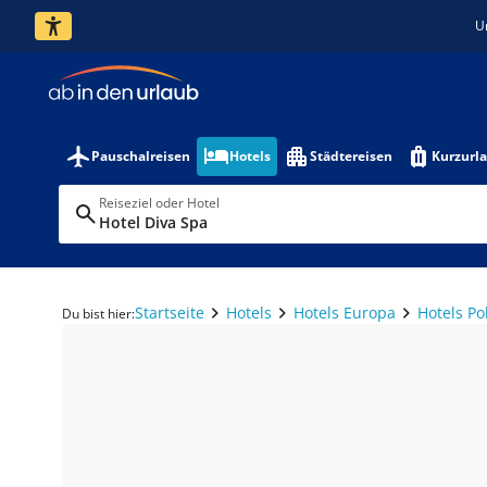
U
Pauschalreisen
Hotels
Städtereisen
Kurzurl
Reiseziel oder Hotel
Hotel Diva Spa
Startseite
Hotels
Hotels Europa
Hotels Po
Du bist hier: