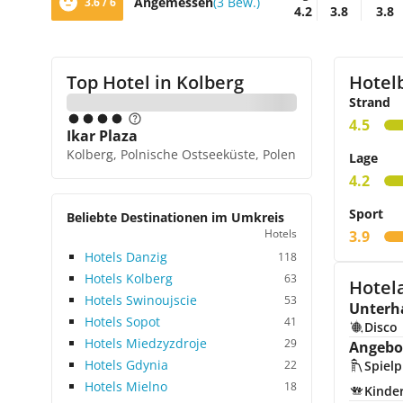
Angemessen
(3 Bew.)
3.6 / 6
4.2
3.8
3.8
Top Hotel in
Kolberg
Hotel
Strand
4.5
Ikar Plaza
Kolberg, Polnische Ostseeküste, Polen
Lage
4.2
Sport
Beliebte Destinationen im Umkreis
Hotels
3.9
Hotels Danzig
118
Hotels Kolberg
63
Hotela
Hotels Swinoujscie
53
Unterh
Hotels Sopot
41
Disco
Hotels Miedzyzdroje
29
Angebot
Hotels Gdynia
22
Spielp
Hotels Mielno
18
Kinde