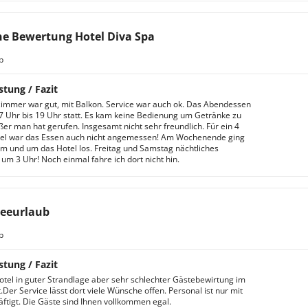
e Bewertung Hotel Diva Spa
b
stung / Fazit
immer war gut, mit Balkon. Service war auch ok. Das Abendessen
7 Uhr bis 19 Uhr statt. Es kam keine Bedienung um Getränke zu
ßer man hat gerufen. Insgesamt nicht sehr freundlich. Für ein 4
tel war das Essen auch nicht angemessen! Am Wochenende ging
im und um das Hotel los. Freitag und Samstag nächtliches
um 3 Uhr! Noch einmal fahre ich dort nicht hin.
eeurlaub
b
stung / Fazit
tel in guter Strandlage aber sehr schlechter Gästebewirtung im
.Der Service lässt dort viele Wünsche offen. Personal ist nur mit
äftigt. Die Gäste sind Ihnen vollkommen egal.