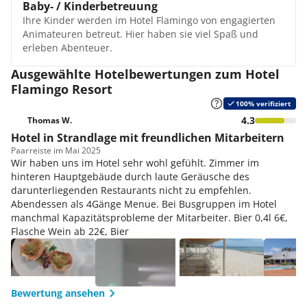
Baby- / Kinderbetreuung
und besuchen auf Wunsch das Wellnesscenter
Besuch im Fitnessraum oder in der Sauna. Genießen Sie
Ippocampo.
Ihre Kinder werden im Hotel Flamingo von engagierten
die verschiedensten Massagen.
Suite I Nidi
Animateuren betreut. Hier haben sie viel Spaß und
Animation / Unterhaltung
erleben Abenteuer.
Die luxuriösen Suiten befinden sich im ruhigen hinteren
Ihre Kinder haben im Hotel viel Spaß. Ein Miniclub ab 3
Bereich der Hotelanlage Flamingo. Bis zu 5 Personen
Jahren und ein Spielplatz warten auf die Kids. Ein
Ausgewählte Hotelbewertungen zum Hotel
werden hier beherbergt und genießen einen tollen
engagiertes Animationsteam kümmert sich gut um die
Flamingo Resort
Aufenthalt in dieser großzügigen Unterkunft, die aus
Kleinen. Am Abend haben sie Spaß bei der Minidisco.
einem Wohnzimmer und einem Schlafzimmer besteht.
100% verifiziert
Aber auch die Erwachsenen langweilen sich nicht.
Gedeckte Erdtöne dominieren die Farbgebung. Zu den
4.3
Thomas W.
Tagsüber werden verschiedene Animationsprogramme
Annehmlichkeiten zählt nicht nur die schöne Terrasse
Hotel in Strandlage mit freundlichen Mitarbeitern
und Spiele geboten. Am Abend warten in der
mit Sonnenliegen, sondern auch die Möglichkeit, im
Paar
reiste im Mai 2025
Hauptsaison Live-Musik und Kabarett.
Whirlpool zu entspannen.
Wir haben uns im Hotel sehr wohl gefühlt. Zimmer im
hinteren Hauptgebäude durch laute Geräusche des
darunterliegenden Restaurants nicht zu empfehlen.
Abendessen als 4Gänge Menue. Bei Busgruppen im Hotel
manchmal Kapazitätsprobleme der Mitarbeiter. Bier 0,4l 6€,
Flasche Wein ab 22€, Bier
Bewertung ansehen