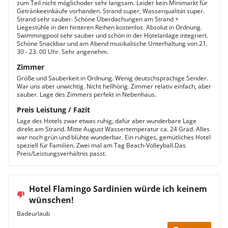
zum Teil nicht möglichoder sehr langsam. Leider kein Minimarkt für
Getränkeeinkäufe vorhanden. Strand super, Wasserqualität super.
Strand sehr sauber. Schöne Überdachungen am Strand +
Liegestühle in den hinteren Reihen kostenlos. Absolut in Ordnung.
Swimmingpool sehr sauber und schön in der Hotelanlage integriert.
Schöne Snackbar und am Abend musikalische Unterhaltung von 21.
30 - 23. 00 Uhr. Sehr angenehm.
Zimmer
Größe und Sauberkeit in Ordnung. Wenig deutschsprachige Sender.
War uns aber unwichtig. Nicht hellhörig. Zimmer relativ einfach, aber
sauber. Lage des Zimmers perfekt in Nebenhaus.
Preis Leistung / Fazit
Lage des Hotels zwar etwas ruhig, dafür aber wunderbare Lage
direkt am Strand. Mitte August Wassertemperatur ca. 24 Grad. Alles
war noch grün und blühte wunderbar. Ein ruhiges, gemütliches Hotel
speziell für Familien. Zwei mal am Tag Beach-Volleyball.Das
Preis/Leistungsverhältnis passt.
Hotel Flamingo Sardinien würde ich keinem
wünschen!
Badeurlaub