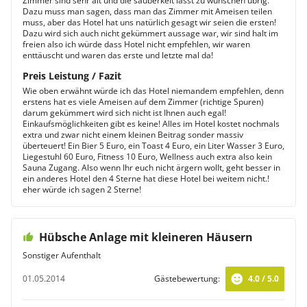
Zimmer sind sehr alt und die sauberkeit lässt zu wünschen übrig.
Dazu muss man sagen, dass man das Zimmer mit Ameisen teilen
muss, aber das Hotel hat uns natürlich gesagt wir seien die ersten!
Dazu wird sich auch nicht gekümmert aussage war, wir sind halt im
freien also ich würde dass Hotel nicht empfehlen, wir waren
enttäuscht und waren das erste und letzte mal da!
Preis Leistung / Fazit
Wie oben erwähnt würde ich das Hotel niemandem empfehlen, denn
erstens hat es viele Ameisen auf dem Zimmer (richtige Spuren)
darum gekümmert wird sich nicht ist Ihnen auch egal!
Einkaufsmöglichkeiten gibt es keine! Alles im Hotel kostet nochmals
extra und zwar nicht einem kleinen Beitrag sonder massiv
überteuert! Ein Bier 5 Euro, ein Toast 4 Euro, ein Liter Wasser 3 Euro,
Liegestuhl 60 Euro, Fitness 10 Euro, Wellness auch extra also kein
Sauna Zugang. Also wenn Ihr euch nicht ärgern wollt, geht besser in
ein anderes Hotel den 4 Sterne hat diese Hotel bei weitem nicht.!
eher würde ich sagen 2 Sterne!
Hübsche Anlage mit kleineren Häusern
Sonstiger Aufenthalt
01.05.2014
Gästebewertung:
4.0 / 5.0