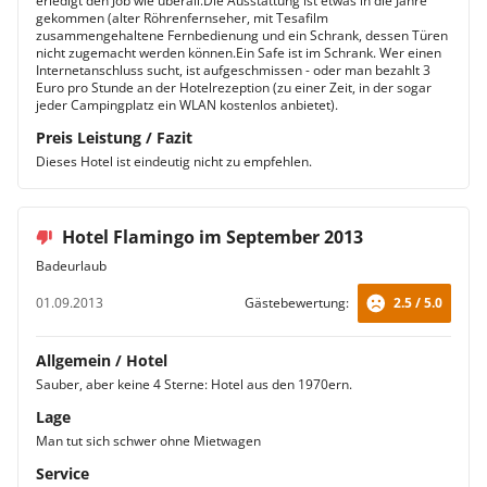
erledigt den Job wie überall.Die Ausstattung ist etwas in die Jahre
gekommen (alter Röhrenfernseher, mit Tesafilm
zusammengehaltene Fernbedienung und ein Schrank, dessen Türen
nicht zugemacht werden können.Ein Safe ist im Schrank. Wer einen
Internetanschluss sucht, ist aufgeschmissen - oder man bezahlt 3
Euro pro Stunde an der Hotelrezeption (zu einer Zeit, in der sogar
jeder Campingplatz ein WLAN kostenlos anbietet).
Preis Leistung / Fazit
Dieses Hotel ist eindeutig nicht zu empfehlen.
Hotel Flamingo im September 2013
Badeurlaub
01.09.2013
Gästebewertung:
2.5 / 5.0
Allgemein / Hotel
Sauber, aber keine 4 Sterne: Hotel aus den 1970ern.
Lage
Man tut sich schwer ohne Mietwagen
Service