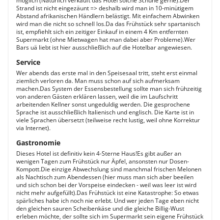
möglich (Natürlich verkauft das Hotel solche Schuhe gerne).Der
Strand ist nicht eingezäunt => deshalb wird man in 10-minütigem
Abstand afrikanischen Händlern belästigt. Mit einfachem Abwinken
wird man die nicht so schnell los.Da das Frühstück sehr spartanisch
ist, empfiehlt sich ein zeitiger Einkauf in einem 4 Km entfernten
Supermarkt (ohne Mietwagen hat man dabei aber Probleme).Wer
Bars uä liebt ist hier ausschließlich auf die Hotelbar angewiesen.
Service
Wer abends das erste mal in den Speisesaal tritt, steht erst einmal
ziemlich verloren da. Man muss schon auf sich aufmerksam
machen.Das System der Essensbestellung sollte man sich frühzeitig
von anderen Gästen erklären lassen, weil die im Laufschritt
arbeitenden Kellner sonst ungeduldig werden. Die gesprochene
Sprache ist ausschließlich Italienisch und englisch. Die Karte ist in
viele Sprachen übersetzt (teilweise recht lustig, weil ohne Korrektur
via Internet).
Gastronomie
Dieses Hotel ist definitiv kein 4-Sterne Haus!Es gibt außer an
wenigen Tagen zum Frühstück nur Äpfel, ansonsten nur Dosen-
Kompott.Die einzige Abwechslung sind manchmal frischen Melonen
als Nachtisch zum Abendessen (hier muss man sich aber beeilen
und sich schon bei der Vorspeise eindecken - weil was leer ist wird
nicht mehr aufgefüllt).Das Frühstück ist eine Katastrophe: So etwas
spärliches habe ich noch nie erlebt. Und wer jeden Tage eben nicht
den gleichen sauren Scheibenkäse und die gleiche Billig-Wust
erleben möchte, der sollte sich im Supermarkt sein eigene Frühstück