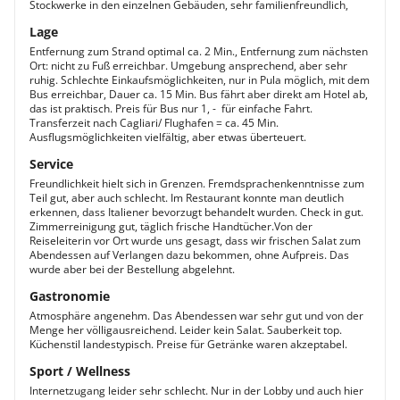
Stockwerke in den einzelnen Gebäuden, sehr familienfreundlich,
Lage
Entfernung zum Strand optimal ca. 2 Min., Entfernung zum nächsten
Ort: nicht zu Fuß erreichbar. Umgebung ansprechend, aber sehr
ruhig. Schlechte Einkaufsmöglichkeiten, nur in Pula möglich, mit dem
Bus erreichbar, Dauer ca. 15 Min. Bus fährt aber direkt am Hotel ab,
das ist praktisch. Preis für Bus nur 1, -  für einfache Fahrt.
Transferzeit nach Cagliari/ Flughafen = ca. 45 Min.
Ausflugsmöglichkeiten vielfältig, aber etwas überteuert.
Service
Freundlichkeit hielt sich in Grenzen. Fremdsprachenkenntnisse zum
Teil gut, aber auch schlecht. Im Restaurant konnte man deutlich
erkennen, dass Italiener bevorzugt behandelt wurden. Check in gut.
Zimmerreinigung gut, täglich frische Handtücher.Von der
Reiseleiterin vor Ort wurde uns gesagt, dass wir frischen Salat zum
Abendessen auf Verlangen dazu bekommen, ohne Aufpreis. Das
wurde aber bei der Bestellung abgelehnt.
Gastronomie
Atmosphäre angenehm. Das Abendessen war sehr gut und von der
Menge her völligausreichend. Leider kein Salat. Sauberkeit top.
Küchenstil landestypisch. Preise für Getränke waren akzeptabel.
Sport / Wellness
Internetzugang leider sehr schlecht. Nur in der Lobby und auch hier