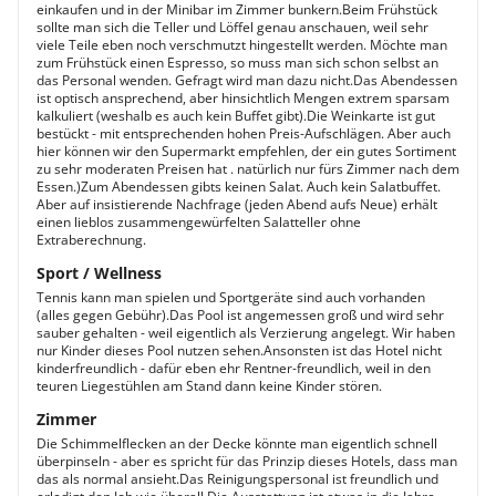
einkaufen und in der Minibar im Zimmer bunkern.Beim Frühstück
sollte man sich die Teller und Löffel genau anschauen, weil sehr
viele Teile eben noch verschmutzt hingestellt werden. Möchte man
zum Frühstück einen Espresso, so muss man sich schon selbst an
das Personal wenden. Gefragt wird man dazu nicht.Das Abendessen
ist optisch ansprechend, aber hinsichtlich Mengen extrem sparsam
kalkuliert (weshalb es auch kein Buffet gibt).Die Weinkarte ist gut
bestückt - mit entsprechenden hohen Preis-Aufschlägen. Aber auch
hier können wir den Supermarkt empfehlen, der ein gutes Sortiment
zu sehr moderaten Preisen hat . natürlich nur fürs Zimmer nach dem
Essen.)Zum Abendessen gibts keinen Salat. Auch kein Salatbuffet.
Aber auf insistierende Nachfrage (jeden Abend aufs Neue) erhält
einen lieblos zusammengewürfelten Salatteller ohne
Extraberechnung.
Sport / Wellness
Tennis kann man spielen und Sportgeräte sind auch vorhanden
(alles gegen Gebühr).Das Pool ist angemessen groß und wird sehr
sauber gehalten - weil eigentlich als Verzierung angelegt. Wir haben
nur Kinder dieses Pool nutzen sehen.Ansonsten ist das Hotel nicht
kinderfreundlich - dafür eben ehr Rentner-freundlich, weil in den
teuren Liegestühlen am Stand dann keine Kinder stören.
Zimmer
Die Schimmelflecken an der Decke könnte man eigentlich schnell
überpinseln - aber es spricht für das Prinzip dieses Hotels, dass man
das als normal ansieht.Das Reinigungspersonal ist freundlich und