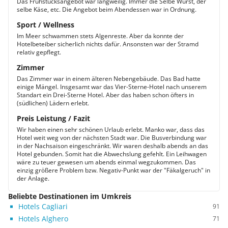
Das Frühstücksangebot war langweilig. Immer die Selbe Wurst, der
selbe Käse, etc. Die Angebot beim Abendessen war in Ordnung.
Sport / Wellness
Im Meer schwammen stets Algenreste. Aber da konnte der
Hotelbeteiber sicherlich nichts dafür. Ansonsten war der Stramd
relativ gepflegt.
Zimmer
Das Zimmer war in einem älteren Nebengebäude. Das Bad hatte
einige Mängel. Insgesamt war das Vier-Sterne-Hotel nach unserem
Standart ein Drei-Sterne Hotel. Aber das haben schon öfters in
(südlichen) Lädern erlebt.
Preis Leistung / Fazit
Wir haben einen sehr schönen Urlaub erlebt. Manko war, dass das
Hotel weit weg von der nächsten Stadt war. Die Busverbindung war
in der Nachsaison eingeschränkt. Wir waren deshalb abends an das
Hotel gebunden. Somit hat die Abwechslung gefehlt. Ein Leihwagen
wäre zu teuer gewesen um abends einmal wegzukommen. Das
einzig größere Problem bzw. Negativ-Punkt war der "Fäkalgeruch" in
der Anlage.
Beliebte Destinationen im Umkreis
Hotels Cagliari
91
Hotels Alghero
71