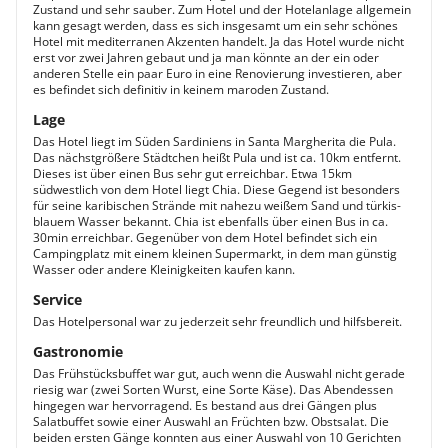
Zustand und sehr sauber. Zum Hotel und der Hotelanlage allgemein
kann gesagt werden, dass es sich insgesamt um ein sehr schönes
Hotel mit mediterranen Akzenten handelt. Ja das Hotel wurde nicht
erst vor zwei Jahren gebaut und ja man könnte an der ein oder
anderen Stelle ein paar Euro in eine Renovierung investieren, aber
es befindet sich definitiv in keinem maroden Zustand.
Lage
Das Hotel liegt im Süden Sardiniens in Santa Margherita die Pula.
Das nächstgrößere Städtchen heißt Pula und ist ca. 10km entfernt.
Dieses ist über einen Bus sehr gut erreichbar. Etwa 15km
südwestlich von dem Hotel liegt Chia. Diese Gegend ist besonders
für seine karibischen Strände mit nahezu weißem Sand und türkis-
blauem Wasser bekannt. Chia ist ebenfalls über einen Bus in ca.
30min erreichbar. Gegenüber von dem Hotel befindet sich ein
Campingplatz mit einem kleinen Supermarkt, in dem man günstig
Wasser oder andere Kleinigkeiten kaufen kann.
Service
Das Hotelpersonal war zu jederzeit sehr freundlich und hilfsbereit.
Gastronomie
Das Frühstücksbuffet war gut, auch wenn die Auswahl nicht gerade
riesig war (zwei Sorten Wurst, eine Sorte Käse). Das Abendessen
hingegen war hervorragend. Es bestand aus drei Gängen plus
Salatbuffet sowie einer Auswahl an Früchten bzw. Obstsalat. Die
beiden ersten Gänge konnten aus einer Auswahl von 10 Gerichten