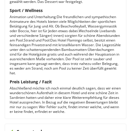
gewählt werden. Das Dessert war festgelegt.
Sport / Wellness
Animation und Unterhaltung:Die freundlichen und sympathischen
Animateure des Hotels bieten viele Möglichkeiten der sportlichen
Betätigung für Jung und Alt. Ob Beachvolleyball, Wassergymnastik
oder Boccia, hier ist für Jeden etwas dabei.Wechselnde Livebands
und verschiedene Sänger(-innen) sorgten für schöne Abendstunden
am Pool.Strand und Pool:Das Hotel Flamingo selbst, besitzt einen
feinsandigen Privatstrand mit kristallklarem Wasser. Die Liegestühle
unter den schattenspendenden Bambusmatten-Überdachungen
sind für die Hotelgäste gratis und auch während der Hauptsaison in
ausreichendem Maße vorhanden. Der Pool ist sehr sauber und
insgesamt kann gesagt werden, dass trotz nahezu voller Belegung,
es weder am Strand, noch am Pool zu keiner Zeit überfüllt gewirkt
hat.
Preis Leistung / Fazit
Abschließend möchte ich noch einmal deutlich sagen, dass wir einen
wunderschönen Aufenthalt in diesem Hotel und eine schöne Zeit in
Sardinien hatten und daher eine klare Weiterempfehlung für dieses
Hotel aussprechen. In Bezug auf die negativen Bewertungen bleibt
mir nur zu sagen: Wer Fehler sucht, findet immer welche, und wenn
er keine findet, erfindet er welche.