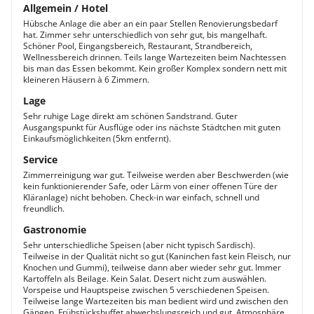
Allgemein / Hotel
Hübsche Anlage die aber an ein paar Stellen Renovierungsbedarf
hat. Zimmer sehr unterschiedlich von sehr gut, bis mangelhaft.
Schöner Pool, Eingangsbereich, Restaurant, Strandbereich,
Wellnessbereich drinnen. Teils lange Wartezeiten beim Nachtessen
bis man das Essen bekommt. Kein großer Komplex sondern nett mit
kleineren Häusern à 6 Zimmern.
Lage
Sehr ruhige Lage direkt am schönen Sandstrand. Guter
Ausgangspunkt für Ausflüge oder ins nächste Städtchen mit guten
Einkaufsmöglichkeiten (5km entfernt).
Service
Zimmerreinigung war gut. Teilweise werden aber Beschwerden (wie
kein funktionierender Safe, oder Lärm von einer offenen Türe der
Kläranlage) nicht behoben. Check-in war einfach, schnell und
freundlich.
Gastronomie
Sehr unterschiedliche Speisen (aber nicht typisch Sardisch).
Teilweise in der Qualität nicht so gut (Kaninchen fast kein Fleisch, nur
Knochen und Gummi), teilweise dann aber wieder sehr gut. Immer
Kartoffeln als Beilage. Kein Salat. Desert nicht zum auswählen.
Vorspeise und Hauptspeise zwischen 5 verschiedenen Speisen.
Teilweise lange Wartezeiten bis man bedient wird und zwischen den
Gängen. Frühstücksbuffet abwechslungsreich und gut. Atmosphäre