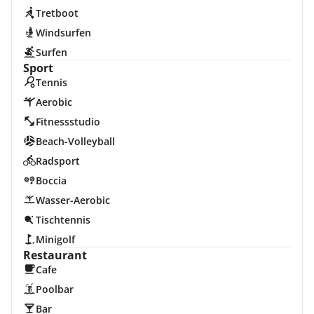
Tretboot
Windsurfen
Surfen
Sport
Tennis
Aerobic
Fitnessstudio
Beach-Volleyball
Radsport
Boccia
Wasser-Aerobic
Tischtennis
Minigolf
Restaurant
Cafe
Poolbar
Bar