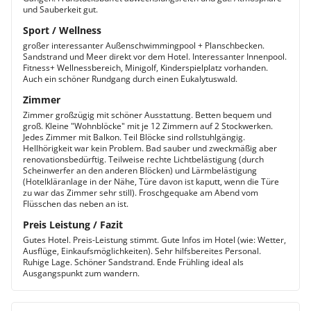
und Sauberkeit gut.
Sport / Wellness
großer interessanter Außenschwimmingpool + Planschbecken.
Sandstrand und Meer direkt vor dem Hotel. Interessanter Innenpool.
Fitness+ Wellnessbereich, Minigolf, Kinderspielplatz vorhanden.
Auch ein schöner Rundgang durch einen Eukalytuswald.
Zimmer
Zimmer großzügig mit schöner Ausstattung. Betten bequem und
groß. Kleine "Wohnblöcke" mit je 12 Zimmern auf 2 Stockwerken.
Jedes Zimmer mit Balkon. Teil Blöcke sind rollstuhlgängig.
Hellhörigkeit war kein Problem. Bad sauber und zweckmäßig aber
renovationsbedürftig. Teilweise rechte Lichtbelästigung (durch
Scheinwerfer an den anderen Blöcken) und Lärmbelästigung
(Hotelkläranlage in der Nähe, Türe davon ist kaputt, wenn die Türe
zu war das Zimmer sehr still). Froschgequake am Abend vom
Flüsschen das neben an ist.
Preis Leistung / Fazit
Gutes Hotel. Preis-Leistung stimmt. Gute Infos im Hotel (wie: Wetter,
Ausflüge, Einkaufsmöglichkeiten). Sehr hilfsbereites Personal.
Ruhige Lage. Schöner Sandstrand. Ende Frühling ideal als
Ausgangspunkt zum wandern.