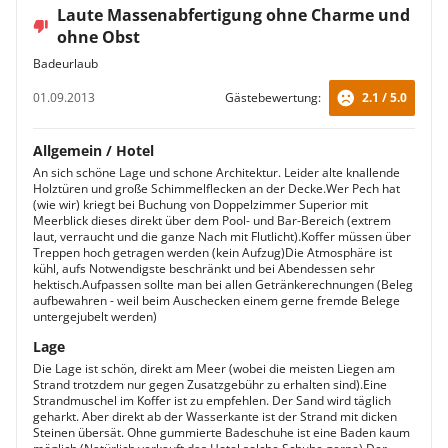
Laute Massenabfertigung ohne Charme und
ohne Obst
Badeurlaub
01.09.2013
Gästebewertung:
2.1 / 5.0
Allgemein / Hotel
An sich schöne Lage und schone Architektur. Leider alte knallende
Holztüren und große Schimmelflecken an der Decke.Wer Pech hat
(wie wir) kriegt bei Buchung von Doppelzimmer Superior mit
Meerblick dieses direkt über dem Pool- und Bar-Bereich (extrem
laut, verraucht und die ganze Nach mit Flutlicht).Koffer müssen über
Treppen hoch getragen werden (kein Aufzug)Die Atmosphäre ist
kühl, aufs Notwendigste beschränkt und bei Abendessen sehr
hektisch.Aufpassen sollte man bei allen Getränkerechnungen (Beleg
aufbewahren - weil beim Auschecken einem gerne fremde Belege
untergejubelt werden)
Lage
Die Lage ist schön, direkt am Meer (wobei die meisten Liegen am
Strand trotzdem nur gegen Zusatzgebühr zu erhalten sind).Eine
Strandmuschel im Koffer ist zu empfehlen. Der Sand wird täglich
geharkt. Aber direkt ab der Wasserkante ist der Strand mit dicken
Steinen übersät. Ohne gummierte Badeschuhe ist eine Baden kaum