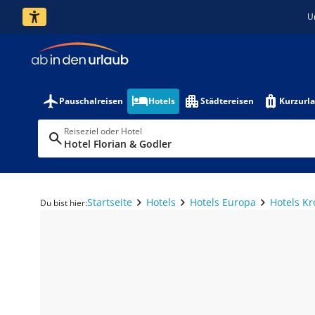
U
Pauschalreisen
Hotels
Städtereisen
Kurzurl
Reiseziel oder Hotel
Hotel Florian & Godler
Startseite
Hotels
Hotels Europa
Hotels Kr
Du bist hier: