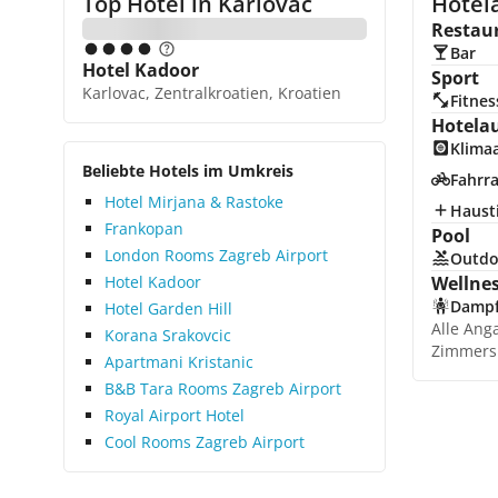
Top Hotel in
Karlovac
Hotela
Restau
Bar
Hotel Kadoor
Sport
Karlovac, Zentralkroatien, Kroatien
Fitnes
Hotela
Klima
Beliebte Hotels im Umkreis
Fahrra
Hotel Mirjana & Rastoke
Hausti
Frankopan
Pool
London Rooms Zagreb Airport
Outdo
Hotel Kadoor
Wellne
Damp
Hotel Garden Hill
Alle Ang
Korana Srakovcic
Zimmers
Apartmani Kristanic
B&B Tara Rooms Zagreb Airport
Royal Airport Hotel
Cool Rooms Zagreb Airport