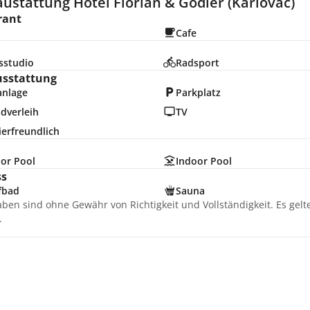
ustattung Hotel Florian & Godler (Karlovac)
rant
Cafe
sstudio
Radsport
usstattung
anlage
Parkplatz
dverleih
TV
erfreundlich
or Pool
Indoor Pool
ss
fbad
Sauna
aben sind ohne Gewähr von Richtigkeit und Vollständigkeit. Es gel
.