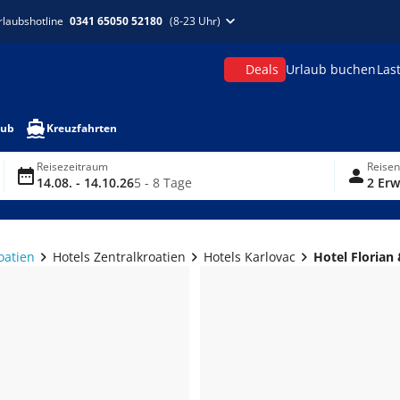
rlaubshotline
0341 65050 52180
(8-23 Uhr)
Deals
Urlaub buchen
Las
aub
Kreuzfahrten
Reisezeitraum
Reise
14.08. - 14.10.26
5 - 8 Tage
2 Erw
oatien
Hotels Zentralkroatien
Hotels Karlovac
Hotel Florian