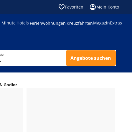
Favoriten
Mein Konto
t Minute
Hotels
Magazin
Extras
Ferienwohnungen
Kreuzfahrten
nde
Angebote suchen
.
 & Godler