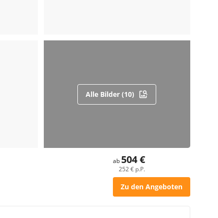
Alle Bilder (10)
504 €
ab
252 € p.P.
Zu den Angeboten