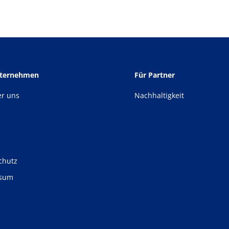
nternehmen
Für Partner
er uns
Nachhaltigkeit
chutz
ssum