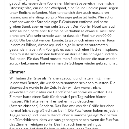
gabt direkt neben dem Pool einen kleinen Spabereich in dem sich
Fitnessgeräte, ein kleiner Whirlpool, eine Sauna und ein paar Liegen
unter Rotlicht befanden. Man konnte sich dort auch massieren
lassen, was allerdings 26  pro Massage gekostet hätte. Wie schon
erwähnt war der Strand einige Fußminuten entfernt und hatte
groben Sand, aber er war sehr Sauber. Der Pool im Hotel war auch
sehr sauber, hatte aber für meine Verhältnisse etwas zu viel Chlor
enthalten. Was sehr schade war, ist dass der Pool nur von 09:00-
20:00 Uhr benutzt werden konnte. Es gab noch einen kleinen Raum
in dem es Billard, Airhockey und einige Kuscheltierautomaten
gestanden haben. Am Pool gab es auch noch eine Tischtennisplatte,
man musste sich von den Kellnern an der Bar die Schläger und den
Ball holen. Für das Pfand musste man 5 dort lassen die man wieder
zurück bekommen hat wenn man die Schläger wieder gebracht hat.
Zimmer
Wir haben die Reise als Pärchen gebucht und hatten im Zimmer
leider zwei Betten, die wir dann zusammen schieben mussten. Die
Bettwäsche wurde in der Zeit, in der wir dort waren, nicht
gewechselt, dafür aber die Handtücher wann wir es wollten. Das
Zimmer hatte einen Safe für den wir 4 pro Tag zahlen hätten
müssen. Wir hatten einen Fernseher mit 3 deutschen
(österreichischen) Sendern. Das Bad war von der Größe her eher
normal (nicht zu groß nicht zu klein). Die Putzfrauen haben es jeden
Tag gereinigt und unsere Handtücher zusammengelegt. Wir hatten
ein Türschildchen, dass wir raus gehangen haben, wenn die Putzfrau
das Zimmer reinigen sollte. Das hat auch immer sehr gut
funktioniert. Auf dem Balkon wurde auch jeden Tag der