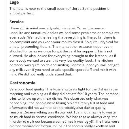
Lage
The hotel is near to the small beach of Lloret. So the position is
almost perfect.
Service
I have still in mind one lady which is called Yrma. She was so
unpollite and unnatural and as we had some problems or complaints
even rude. We had the feeling that everything is fine so far there is
no complaint and you keep your mouth closed. So quite untypical for
a hotel pretending 4 stars. The man at the restaurant door even
shouted for us as we once forgot the card for supper...This is not
allowed. He also looked for everything brought to the kitchen - as if
somebody wanted to steal this very low quality food...The kitchen
personal was quite polite and smiling. For the supper you will not get
any milk even if you need to take specific sport staff and mix it with
milk. We did not really understand that.
Gastronomie
Very poor food quality. The Russian guests fight for the dishes in the
morning and evening as if they did not ate for 10 years. The personal
tries to follow up with next dishes. We observed only what was
happening - the people were taking 5 plates really full of food and
afterwards did not want to eat it probably also due to quality
reasons...So everything was thrown out. I can not imagine to waste
so much food in normal conditions. We had to take always very little
in order to try it out because sometimes it was ugly!!!! The fruits were
old/not matured or frozen. In Spain the food is really excellent and