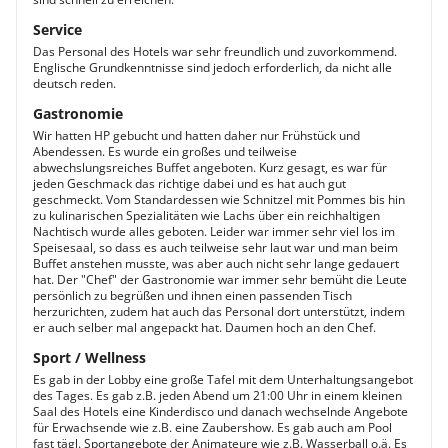
Service
Das Personal des Hotels war sehr freundlich und zuvorkommend.
Englische Grundkenntnisse sind jedoch erforderlich, da nicht alle
deutsch reden.
Gastronomie
Wir hatten HP gebucht und hatten daher nur Frühstück und
Abendessen. Es wurde ein großes und teilweise
abwechslungsreiches Buffet angeboten. Kurz gesagt, es war für
jeden Geschmack das richtige dabei und es hat auch gut
geschmeckt. Vom Standardessen wie Schnitzel mit Pommes bis hin
zu kulinarischen Spezialitäten wie Lachs über ein reichhaltigen
Nachtisch wurde alles geboten. Leider war immer sehr viel los im
Speisesaal, so dass es auch teilweise sehr laut war und man beim
Buffet anstehen musste, was aber auch nicht sehr lange gedauert
hat. Der "Chef" der Gastronomie war immer sehr bemüht die Leute
persönlich zu begrüßen und ihnen einen passenden Tisch
herzurichten, zudem hat auch das Personal dort unterstützt, indem
er auch selber mal angepackt hat. Daumen hoch an den Chef.
Sport / Wellness
Es gab in der Lobby eine große Tafel mit dem Unterhaltungsangebot
des Tages. Es gab z.B. jeden Abend um 21:00 Uhr in einem kleinen
Saal des Hotels eine Kinderdisco und danach wechselnde Angebote
für Erwachsende wie z.B. eine Zaubershow. Es gab auch am Pool
fast tägl. Sportangebote der Animateure wie z.B. Wasserball o.ä. Es