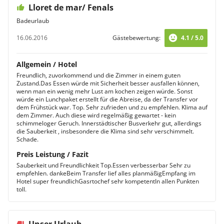
Lloret de mar/ Fenals
Badeurlaub
16.06.2016
Gästebewertung:
4.1 / 5.0
Allgemein / Hotel
Freundlich, zuvorkommend und die Zimmer in einem guten
Zustand.Das Essen würde mit Sicherheit besser ausfallen können,
wenn man ein wenig mehr Lust am kochen zeigen würde. Sonst
würde ein Lunchpaket erstellt für die Abreise, da der Transfer vor
dem Frühstück war. Top. Sehr zufrieden und zu empfehlen. Klima auf
dem Zimmer. Auch diese wird regelmäßig gewartet - kein
schimmeloger Geruch. Innerstädtischer Busverkehr gut, allerdings
die Sauberkeit , insbesondere die Klima sind sehr verschimmelt.
Schade.
Preis Leistung / Fazit
Sauberkeit und Freundlichkeit Top.Essen verbesserbar Sehr zu
empfehlen. dankeBeim Transfer lief alles planmäßigEmpfang im
Hotel super freundlichGasrtochef sehr kompetentIn allen Punkten
toll.