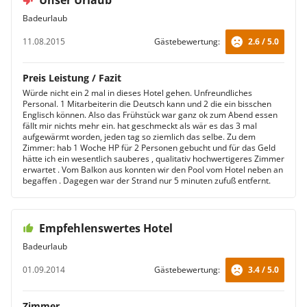
Unser Urlaub
Badeurlaub
11.08.2015
Gästebewertung:
2.6 / 5.0
Preis Leistung / Fazit
Würde nicht ein 2 mal in dieses Hotel gehen. Unfreundliches
Personal. 1 Mitarbeiterin die Deutsch kann und 2 die ein bisschen
Englisch können. Also das Frühstück war ganz ok zum Abend essen
fällt mir nichts mehr ein. hat geschmeckt als wär es das 3 mal
aufgewärmt worden, jeden tag so ziemlich das selbe. Zu dem
Zimmer: hab 1 Woche HP für 2 Personen gebucht und für das Geld
hätte ich ein wesentlich sauberes , qualitativ hochwertigeres Zimmer
erwartet . Vom Balkon aus konnten wir den Pool vom Hotel neben an
begaffen . Dagegen war der Strand nur 5 minuten zufuß entfernt.
Empfehlenswertes Hotel
Badeurlaub
01.09.2014
Gästebewertung:
3.4 / 5.0
Zimmer