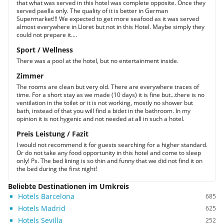
that what was served in this hotel was complete opposite. Once they
served paella only. The quality of it is better in German
Supermarket!!! We expected to get more seafood as it was served
almost everywhere in Lloret but not in this Hotel. Maybe simply they
could not prepare it....
Sport / Wellness
There was a pool at the hotel, but no entertainment inside.
Zimmer
The rooms are clean but very old. There are everywhere traces of
time. For a short stay as we made (10 days) it is fine but...there is no
ventilation in the toilet or it is not working, mostly no shower but
bath, instead of that you will find a bidet in the bathroom. In my
opinion it is not hygenic and not needed at all in such a hotel.
Preis Leistung / Fazit
I would not recommend it for guests searching for a higher standard.
Or do not take any food opportunity in this hotel and come to sleep
only! Ps. The bed lining is so thin and funny that we did not find it on
the bed during the first night!
Beliebte Destinationen im Umkreis
Hotels Barcelona
685
Hotels Madrid
625
Hotels Sevilla
252