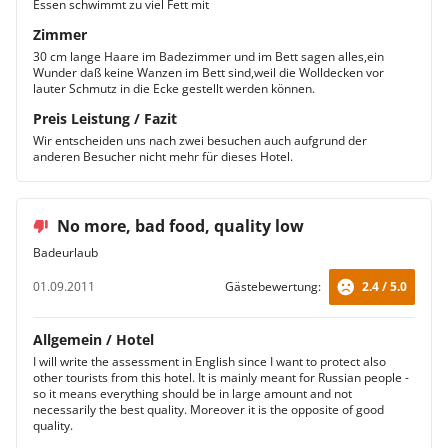
Essen schwimmt zu viel Fett mit
Zimmer
30 cm lange Haare im Badezimmer und im Bett sagen alles,ein
Wunder daß keine Wanzen im Bett sind,weil die Wolldecken vor
lauter Schmutz in die Ecke gestellt werden können.
Preis Leistung / Fazit
Wir entscheiden uns nach zwei besuchen auch aufgrund der
anderen Besucher nicht mehr für dieses Hotel.
No more, bad food, quality low
Badeurlaub
01.09.2011
Gästebewertung:
2.4 / 5.0
Allgemein / Hotel
I will write the assessment in English since I want to protect also
other tourists from this hotel. It is mainly meant for Russian people -
so it means everything should be in large amount and not
necessarily the best quality. Moreover it is the opposite of good
quality.