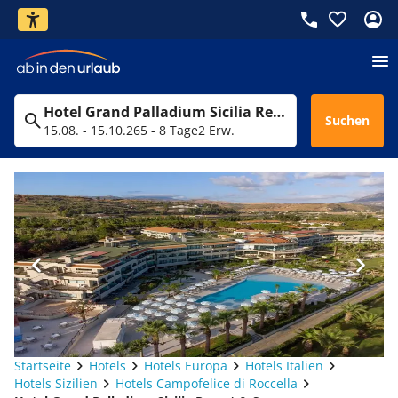
Hotel Grand Palladium Sicilia Resort & Spa
Suchen
15.08. - 15.10.26
5 - 8 Tage
2 Erw.
Startseite
Hotels
Hotels Europa
Hotels Italien
Hotels Sizilien
Hotels Campofelice di Roccella