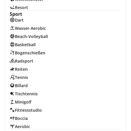
Resort
Sport
Dart
Wasser-Aerobic
Beach-Volleyball
Basketball
Bogenschießen
Radsport
Reiten
Tennis
Billard
Tischtennis
Minigolf
Fitnessstudio
Boccia
Aerobic