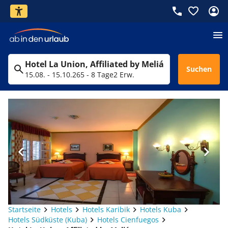
Hotel La Union, Affiliated by Meliá
Suchen
15.08. - 15.10.26
5 - 8 Tage
2 Erw.
Startseite
Hotels
Hotels Karibik
Hotels Kuba
Hotels Südküste (Kuba)
Hotels Cienfuegos