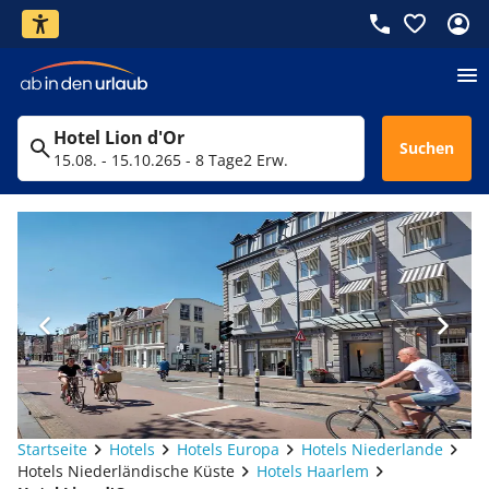
Hotel Lion d'Or
Suchen
15.08. - 15.10.26
5 - 8 Tage
2 Erw.
Startseite
Hotels
Hotels Europa
Hotels Niederlande
Hotels Niederländische Küste
Hotels Haarlem