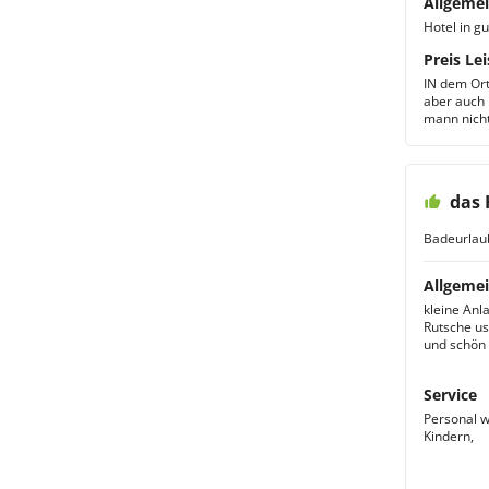
Allgemei
Hotel in g
Preis Lei
IN dem Ort
aber auch 
mann nicht
das 
Badeurlau
Allgemei
kleine Anla
Rutsche us
und schön 
Service
Personal w
Kindern,