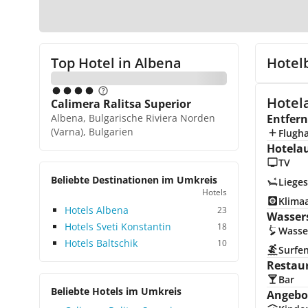
Top Hotel in
Albena
Hotel
Hotela
Calimera Ralitsa Superior
Albena, Bulgarische Riviera Norden
Entfer
(Varna), Bulgarien
Flugh
Hotela
TV
Beliebte Destinationen im Umkreis
Lieges
Hotels
Klima
Hotels Albena
23
Wasser
Hotels Sveti Konstantin
18
Wasse
Hotels Baltschik
10
Surfe
Restau
Bar
Beliebte Hotels im Umkreis
Angebot