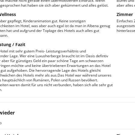
al machte nicht gerade einen übermotivierten Eindruck. Wenn
Buffet und
gesprochen hat haben sie sich aber gekümmert und alles gelöst.
aber alles 
Wellness
Zimmer
 aber gepflegt, Kinderanimation gut. Keine sonstigen
Einfaches 
chkeiten im Hotel, was aber auch egal ist da man in Albena genug
ausgestatt
ten hat und aufgrund der Toplage des Hotels auch alles gut
hinterlass
kann.
stung / Fazit
Hotel mit sehr gutem Preis- Leistungsverhältnis und
nder Lage. Wer eine Luxusherberge braucht ist im Oasis defintiv
r aber für günstiges Geld ein paar schöne Tage am schwarzen
ingen möchte und keine übertriebenen Erwartungen an das Hotel
er gut aufgehoben. Die hervorragende Lage des Hotels gleicht
chwächen des Hotels mehr als aus.Das Hotel war während unseres
s hauptsächlich von Rumänen, Polen und Russen bevölkert.
eiten waren damit für uns nicht verbunden, haben sich alle sehr gut
.
wieder
b