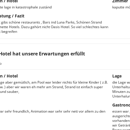
n / Hotel
Zimmer
ute lage in katastrophale zuständ
kaputte möb
stung / Fazit
 gibs schöne restaurants , Bars ind Luna Parks, Schönen Strand
nette Hotels. Dazu gehört nicht Oasis Hotel. So viel schlechtes kann
 begreifen
Hotel hat unsere Erwartungen erfüllt
b
n / Hotel
Lage
ge aber gemütlich, am Pool war leider nichts für kleine Kinder ( z.B.
die Lage w
w. ) aber wir waren eh mehr am Strand, Strand ist einfach super
Unterhaltu
und sauber,
Minuten zu 
Unterhalun
Gastron
ar sehr freundlich, Animation war sehr sehr nett vor allem zu den
essen war g
ausgericht
vorhanden 
wir Geträn
Restaurant