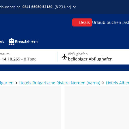
rlaubshotline
0341 65050 52180
(8-23 Uhr)
Deals
Urlaub buchen
Las
aub
Kreuzfahrten
itraum
Abflughafen
- 14.10.26
5 - 8 Tage
beliebiger Abflughafen
lgarien
Hotels Bulgarische Riviera Norden (Varna)
Hotels Albe