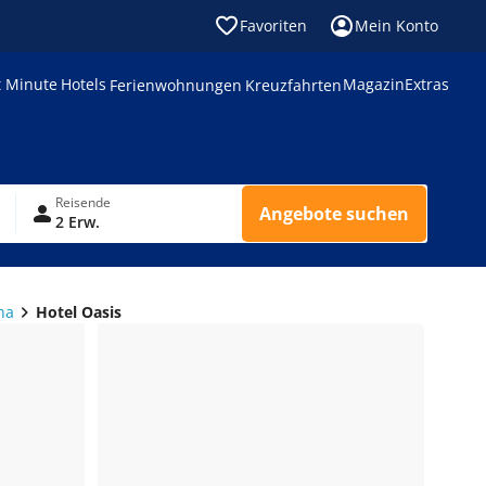
Favoriten
Mein Konto
t Minute
Hotels
Magazin
Extras
Ferienwohnungen
Kreuzfahrten
Reisende
Angebote suchen
2 Erw.
na
Hotel Oasis