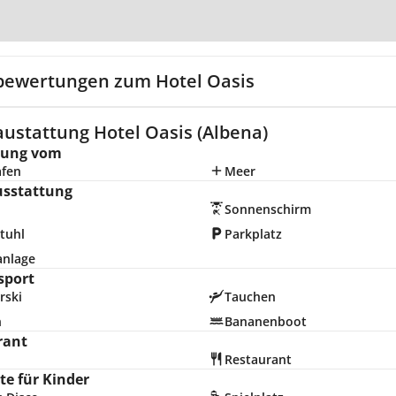
Zur Karte
bewertungen zum Hotel Oasis
ustattung Hotel Oasis (Albena)
nung vom
afen
Meer
usstattung
Sonnenschirm
tuhl
Parkplatz
anlage
sport
rski
Tauchen
n
Bananenboot
rant
Restaurant
e für Kinder