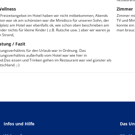
Wellness
Zimmer
 Freizeitangebot im Hotel haben wir nicht mitbekommen, Abends
Zimmer mit 
ion war ok am schönsten war die Minidisco für unseren Sohn, der
TV und Min
lplatz am Hotel war ebenfalls ok, wie schon oben beschrieben am
konnte ein
ider nichts für kleine Kinder ( z.B. Rutsche usw. ) aber wir waren ja
man brauch
m Strand,
stung / Fazit
stungsverhältnis für den Urlaub war in Ordnung. Das
stungsverhältnis außerhalb vom Hotel war wie hier in
d.Das essen und Trinken gehen im Restaurant war viel günster als
tschland. ;-)
Infos und Hilfe
Das U