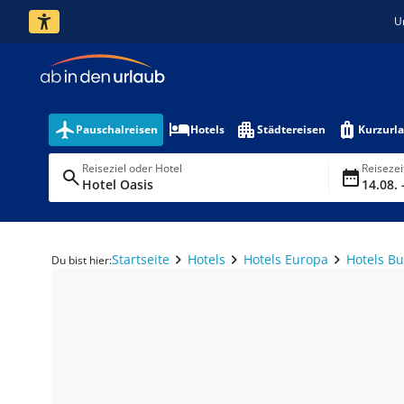
U
Pauschalreisen
Hotels
Städtereisen
Kurzurl
Reiseziel oder Hotel
Reiseze
Hotel Oasis
14.08. 
Startseite
Hotels
Hotels Europa
Hotels Bu
Du bist hier: