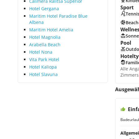
Kinde
Calimera Ralitsa Superior
Sport
Hotel Gergana
Tenni
Maritim Hotel Paradise Blue
Albena
Beach-
Wellne
Maritim Hotel Amelia
Sonne
Hotel Magnolia
Pool
Arabella Beach
Outdo
Hotel Nona
Hotelty
Vita Park Hotel
Famili
Hotel Kaliopa
Alle Ang
Hotel Slavuna
Zimmers
Ausgewäh
Einf
Badeurlau
Allgemei