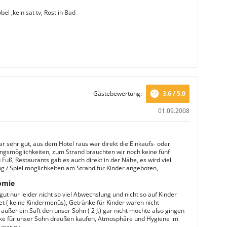
el ,kein sat tv, Rost in Bad
Gästebewertung:
3.6 / 5.0
01.09.2008
ar sehr gut, aus dem Hotel raus war direkt die Einkaufs- oder
ngsmöglichkeiten, zum Strand brauchten wir noch keine fünf
Fuß, Restaurants gab es auch direkt in der Nähe, es wird viel
g / Spiel möglichkeiten am Strand für Kinder angeboten,
omie
ut nur leider nicht so viel Abwechslung und nicht so auf Kinder
et ( keine Kindermenüs), Getränke für Kinder waren nicht
außer ein Saft den unser Sohn ( 2 J.) gar nicht mochte also gingen
ke für unser Sohn draußen kaufen, Atmosphäre und Hygiene im
 war ok,