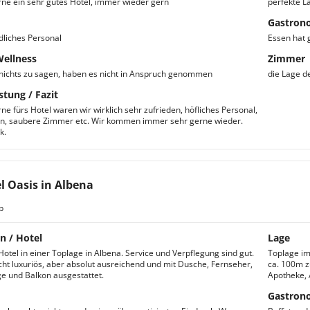
erne ein sehr gutes Hotel, immer wieder gern
perfekte L
Gastron
dliches Personal
Essen hat 
Wellness
Zimmer
nichts zu sagen, haben es nicht in Anspruch genommen
die Lage de
stung / Fazit
rne fürs Hotel waren wir wirklich sehr zufrieden, höfliches Personal,
n, saubere Zimmer etc. Wir kommen immer sehr gerne wieder.
k.
l Oasis in Albena
b
n / Hotel
Lage
Hotel in einer Toplage in Albena. Service und Verpflegung sind gut.
Toplage im
ht luxuriös, aber absolut ausreichend und mit Dusche, Fernseher,
ca. 100m z
e und Balkon ausgestattet.
Apotheke, A
Gastron