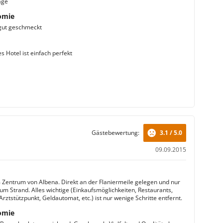
age
omie
gut geschmeckt
s Hotel ist einfach perfekt
Gästebewertung:
3.1 / 5.0
09.09.2015
 Zentrum von Albena. Direkt an der Flaniermeile gelegen und nur
um Strand. Alles wichtige (Einkaufsmöglichkeiten, Restaurants,
rztstützpunkt, Geldautomat, etc.) ist nur wenige Schritte entfernt.
omie