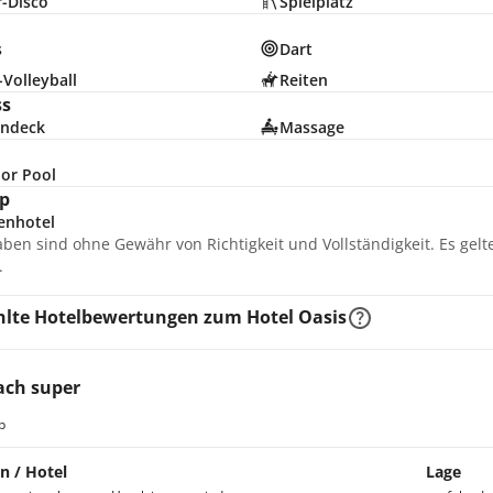
r-Disco
Spielplatz
s
Dart
Volleyball
Reiten
ss
ndeck
Massage
or Pool
p
enhotel
aben sind ohne Gewähr von Richtigkeit und Vollständigkeit. Es gel
.
lte Hotelbewertungen zum Hotel Oasis
ach super
b
n / Hotel
Lage