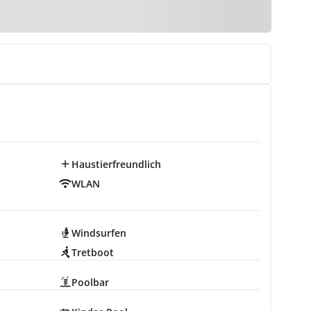
Haustierfreundlich
WLAN
Windsurfen
Tretboot
Poolbar