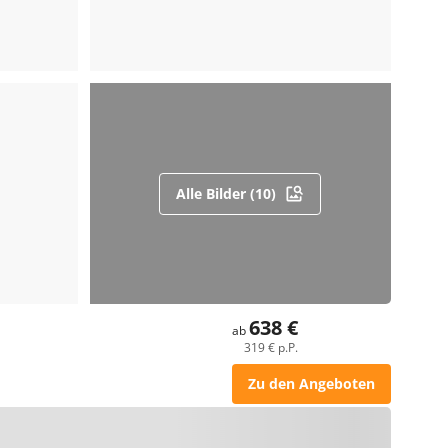
Alle Bilder (10)
638 €
ab
319 € p.P.
Zu den Angeboten