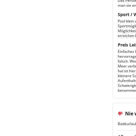
Das Person
man sie an
Sport / 
Pool klein
Sportmögli
Möglichkei
erreichen 
Preis Lei
Einfaches 
hervorrage
falsch. We
Meer verbr
hat ist hi
kleinere S
Aufenthalt
Schwierigk
benommen
Nie 
Badeurlau