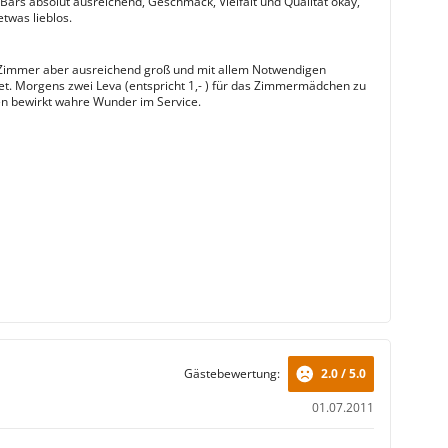
 Bars absolut ausreichend, Geschmack, Vielfalt und Qualität okay,
etwas lieblos.
Zimmer aber ausreichend groß und mit allem Notwendigen
et. Morgens zwei Leva (entspricht 1,- ) für das Zimmermädchen zu
en bewirkt wahre Wunder im Service.
Gästebewertung:
2.0 / 5.0
01.07.2011