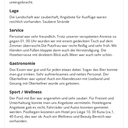
untergebracht.
Lage
Die Landschaft war zauberhaft, Angebote für Ausflüge waren
reichlich vorhanden. Saubere Strände
Service
Personal war sehr freundlich. Trotz unserer verspäteten Anreise so
gegen 01. 00 Uhr wurden wir mit einem gedeckten Tisch auf dem
Zimmer überrascht.Die Putzfrau war recht fleißig und sehr früh. Mit
Händen und Füßen klappte dann auch die Verständigung. Die
Hotelterrasse mit direktem Blick aufs Meer war auch sehr schön.
Gastronomie
Das Essen war gut und für jeden etwas dabei. Sogar das Bier konnte
man gut trinken. Sehr aufmerksames und nettes Personal. Der
Oberkellner war spitze! Auch ein Abendessen mit Liveband und
Gesang mit Oberkellner wurde uns geboten.
Sport / Wellness
Der Pool mit Bar war angenehm und sehr sauber. Für Freizeit und
Unterhaltung konnte man uns Angebote vermitteln. Hoteleigene
Angebote gab es nicht, Fahrräder und Autos konnten gemietet
werden. Poolliegen kosteten am Hotel pro Liege 10. 00 Kuna (ca.1,
40 Euro), das war ok. Auch ein Wellness-und Beauty Bereich war
vorhanden.