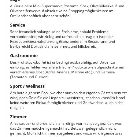
Außer einem Mini-Supermarkt, Postamt, Kiosk, Olivenölverkauf und
Olivenseifenverkauf absolut keine Shoppingmöglichkeiten im
Ort!Landschaftlich aber sehr schön!
Service
Sehr freundlich solange keine Probleme, sobald Probleme
vorhanden sind, wir zickig und unfreundlich reagiert (von der
Rezeption/Geschäftsführung)Ganz anders im Restaurant- und
Barbereich! Dort sind alle sehr nett und hilfsbereit.
Gastronomie
Das Frühstücksbuffet ist unbedingt ausbaufähig, auf Dauer zu
eintönig, es fehlen vor allem frische Produkte wie aufgeschnittenes
verschiedenes Obst (Äpfel, Ananas, Melone etc.) und Gemüse
(Tomaten und Gurken)
Sport / Wellness
Am hoteleigenem Pool, welcher nur von den eigenen Gästen benutzt
wird, noch Geld für die Liegen zu kassieren, ist schon krass!Im Hotel
keine weiteren Einkaufsmöglichkeiten und Geldwechsel auch nicht
möglich
Zimmer
Alles sauber und ordentlich, allerdings war nicht so ganz klar, was
das Zimmermädchen gemacht hat, Bett war gelegentlich nicht
gemacht, Müll nicht immer ausgeleert und wozu wird irgendetwas