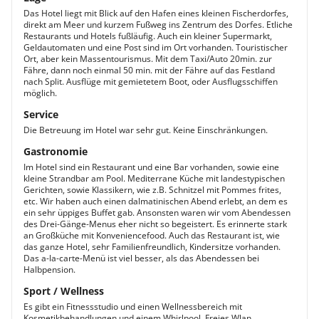
Das Hotel liegt mit Blick auf den Hafen eines kleinen Fischerdorfes,
direkt am Meer und kurzem Fußweg ins Zentrum des Dorfes. Etliche
Restaurants und Hotels fußläufig. Auch ein kleiner Supermarkt,
Geldautomaten und eine Post sind im Ort vorhanden. Touristischer
Ort, aber kein Massentourismus. Mit dem Taxi/Auto 20min. zur
Fähre, dann noch einmal 50 min. mit der Fähre auf das Festland
nach Split. Ausflüge mit gemietetem Boot, oder Ausflugsschiffen
möglich.
Service
Die Betreuung im Hotel war sehr gut. Keine Einschränkungen.
Gastronomie
Im Hotel sind ein Restaurant und eine Bar vorhanden, sowie eine
kleine Strandbar am Pool. Mediterrane Küche mit landestypischen
Gerichten, sowie Klassikern, wie z.B. Schnitzel mit Pommes frites,
etc. Wir haben auch einen dalmatinischen Abend erlebt, an dem es
ein sehr üppiges Buffet gab. Ansonsten waren wir vom Abendessen
des Drei-Gänge-Menus eher nicht so begeistert. Es erinnerte stark
an Großküche mit Konveniencefood. Auch das Restaurant ist, wie
das ganze Hotel, sehr Familienfreundlich, Kindersitze vorhanden.
Das a-la-carte-Menü ist viel besser, als das Abendessen bei
Halbpension.
Sport / Wellness
Es gibt ein Fitnessstudio und einen Wellnessbereich mit
Kosmetikbehandlungen und einem Whirlpool. Freies Wlan