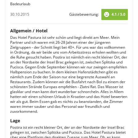
Badeurlaub
30.10.2015
Gästebewertung:
4.1 / 5.0
Allgemein / Hotel
Das Hotel Pastura ist sehr schön und liegt direkt am Meer. Mein
Partner und ich waren mit 26-28 Jahren einer der jüngeren
Zielgruppen - der Schnitt liegt bei 40+. Für uns war das vollkommen
in Ordnung, da wir beide uns vom Arbeitsstress erholen wollten und
die Ruhe gesucht haben. Postira ist nämlich ein recht kleiner Ort, der
an der Nordseite der Insel Brac gelegen ist, zwischen Splitska und
Pucisca. Gegen Ende September können wir nur zwingen empfehlen
Halbpension zu buchen. In dem kleinen Hafenstädtchen gibt es
nämlich zum Ende der Saison nur eine begrenzte Auswahl an
Restaurants. Zudem können wir die Busfahrt nach Bol zu einem der
schönsten Strände Europas empfehlen - Zlatni Rat. Das Wasser ist
glasklar und man kann dort wunderbar schnorcheln. Alles in Allem
hatten wir einen schönen Urlaub in Kroatien und das Hotel bewerten
wir als gut. Beim Essen gab es nichts zu beanstanden, die Zimmer
waren immer sauber und das Personal war freundlich und
zuvorkommend.
Lage
Postira ist ein recht kleiner Ort, der an der Nordseite der Insel Brac
gelegen ist, zwischen Splitska und Pucisca. Das Hotel Pastura bietet
über eine Plattform den direkten Zugang zum Meer. Dh. es kann