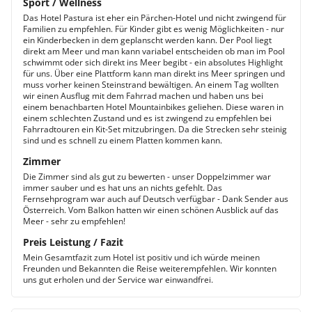
Sport / Wellness
Das Hotel Pastura ist eher ein Pärchen-Hotel und nicht zwingend für
Familien zu empfehlen. Für Kinder gibt es wenig Möglichkeiten - nur
ein Kinderbecken in dem geplanscht werden kann. Der Pool liegt
direkt am Meer und man kann variabel entscheiden ob man im Pool
schwimmt oder sich direkt ins Meer begibt - ein absolutes Highlight
für uns. Über eine Plattform kann man direkt ins Meer springen und
muss vorher keinen Steinstrand bewältigen. An einem Tag wollten
wir einen Ausflug mit dem Fahrrad machen und haben uns bei
einem benachbarten Hotel Mountainbikes geliehen. Diese waren in
einem schlechten Zustand und es ist zwingend zu empfehlen bei
Fahrradtouren ein Kit-Set mitzubringen. Da die Strecken sehr steinig
sind und es schnell zu einem Platten kommen kann.
Zimmer
Die Zimmer sind als gut zu bewerten - unser Doppelzimmer war
immer sauber und es hat uns an nichts gefehlt. Das
Fernsehprogram war auch auf Deutsch verfügbar - Dank Sender aus
Österreich. Vom Balkon hatten wir einen schönen Ausblick auf das
Meer - sehr zu empfehlen!
Preis Leistung / Fazit
Mein Gesamtfazit zum Hotel ist positiv und ich würde meinen
Freunden und Bekannten die Reise weiterempfehlen. Wir konnten
uns gut erholen und der Service war einwandfrei.