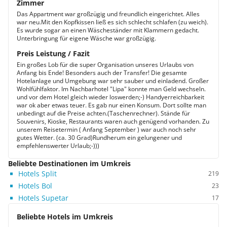
Zimmer
Das Appartment war großzügig und freundlich eingerichtet. Alles
war neu.Mit den Kopfkissen ließ es sich schlecht schlafen (zu weich).
Es wurde sogar an einen Wäscheständer mit Klammern gedacht.
Unterbringung für eigene Wäsche war großzügig.
Preis Leistung / Fazit
Ein großes Lob für die super Organisation unseres Urlaubs von
Anfang bis Ende! Besonders auch der Transfer! Die gesamte
Hotelanlage und Umgebung war sehr sauber und einladend. Großer
Wohlfühlfaktor. Im Nachbarhotel "Lipa" konnte man Geld wechseln.
und vor dem Hotel gleich wieder loswerden;-) Handyerreichbarkeit
war ok aber etwas teuer. Es gab nur einen Konsum. Dort sollte man
unbedingt auf die Preise achten.(Taschenrechner). Stände für
Souvenirs, Kioske, Restaurants waren auch genügend vorhanden. Zu
unserem Reisetermin ( Anfang September ) war auch noch sehr
gutes Wetter. (ca. 30 Grad)Rundherum ein gelungener und
empfehlenswerter Urlaub;-)))
Beliebte Destinationen im Umkreis
Hotels Split
219
Hotels Bol
23
Hotels Supetar
17
Beliebte Hotels im Umkreis