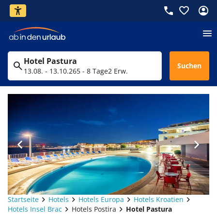
Hotel Pastura
Suchen
13.08. - 13.10.26
5 - 8 Tage
2 Erw.
Startseite
Hotels
Hotels Europa
Hotels Kroatien
Hotels Insel Brac
Hotels Postira
Hotel Pastura