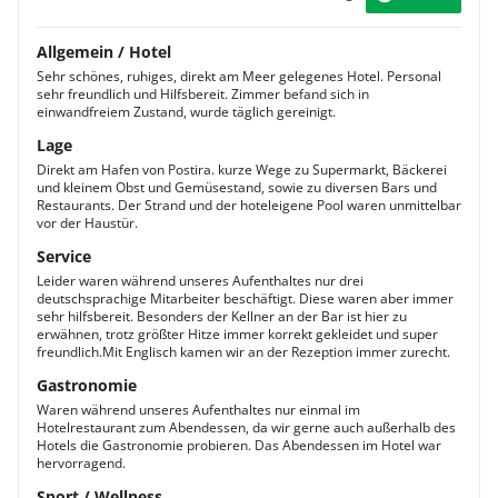
Sie sich auf Ihr bequemes Bett, in dem Sie eine
erholsame Nacht verbringen.
Allgemein / Hotel
Apartment
Sehr schönes, ruhiges, direkt am Meer gelegenes Hotel. Personal
Die Ferienanlage verfügt über 9 Apartments "Mendula"
sehr freundlich und Hilfsbereit. Zimmer befand sich in
und 4 Apartments "Pastura". Die Ferienwohnungen
einwandfreiem Zustand, wurde täglich gereinigt.
befinden sich in der Nähe zum Meer und überzeugen
Lage
mit Geräumigkeit. Sie finden hier neben 2 getrennten
Direkt am Hafen von Postira. kurze Wege zu Supermarkt, Bäckerei
Schlafzimmern auch eine Kitchenette mit Essbereich
und kleinem Obst und Gemüsestand, sowie zu diversen Bars und
vor. Somit haben Sie hier die Möglichkeit, sich selbst zu
Restaurants. Der Strand und der hoteleigene Pool waren unmittelbar
versorgen und einen Urlaub nach Ihren eigenen
vor der Haustür.
Wünschen zu verbringen.
Service
Leider waren während unseres Aufenthaltes nur drei
deutschsprachige Mitarbeiter beschäftigt. Diese waren aber immer
sehr hilfsbereit. Besonders der Kellner an der Bar ist hier zu
erwähnen, trotz größter Hitze immer korrekt gekleidet und super
freundlich.Mit Englisch kamen wir an der Rezeption immer zurecht.
Gastronomie
Waren während unseres Aufenthaltes nur einmal im
Hotelrestaurant zum Abendessen, da wir gerne auch außerhalb des
Hotels die Gastronomie probieren. Das Abendessen im Hotel war
hervorragend.
Sport / Wellness