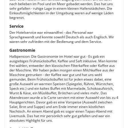
nach belieben im Pool und im Meer gebadet werden. Das hat uns
sehr gefallen - ruhige Lage in einem kleinen Hafenstädtchen. Die
Einkaufsmöglichkeiten in der Umgebung waren auf wenige Läden
begrenzt.
Service
Der Hotelservice war einwandfrei - das Personal war
Sprachgewandt und konnte sowohl Deutsch als auch Englisch. Wir
waren sehr zufrieden mit der Bedienung und dem Service.
Gastronomie
Halbpension: Die Gastronomie im Hotel war gut - Es gab ein
ausgiebiges Frühstücksbuffet. Kaffee und Saft inklusive. Man konnte
frei wählen, entweder den klassischen Filterkaffee oder Kaffee aus
der Maschine. Wir haben jeden morgen einen Milchkaffee aus der
Maschine getrunken - der Kaffee war gut und hat uns wohl
gemundet. Beim Frühstücksbuffet ist für jeden etwas dabei, eine
große Auswahl an warmen Speisen (Spiegelei, Rührei, Würstchen,
Speck etc.) und ein kaltes Buffet mit Marmelade, Schokoaufstrich,
Wurst & Käse, ein Müslibuffet, Brötchen und vieles mehr. Das
Abendessen wurde a la Carte serviert mit einer Auswahl von bis zu 4
Hauptgerichten. Davor gab es eine Vorspeise (Auswahl zwischen
Salat, Brot und Suppe) und am Ende immer einen köstlichen
Nachtisch. An einem Abend gab es sogar einen Tapas-Abend mit
Livemusik. Das hat mir persönlich sehr gut gefallen und war ein
absolutes Highlight für uns.