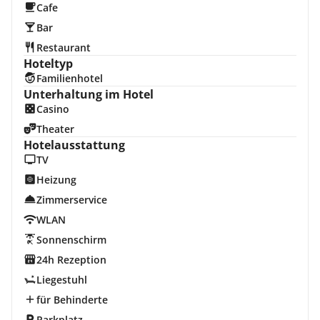
Cafe
Bar
Restaurant
Hoteltyp
Familienhotel
Unterhaltung im Hotel
Casino
Theater
Hotelausstattung
TV
Heizung
Zimmerservice
WLAN
Sonnenschirm
24h Rezeption
Liegestuhl
für Behinderte
Parkplatz